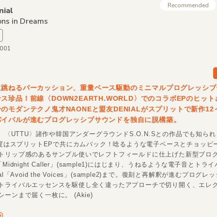
Recommended
nial
ons in Dreams
-001
に跳ねるパーカッション、重量ベース駆動のミニマルプログレッシブ
ス珍品！前線〈DOWN2EARTH.WORLD〉でのコラボEPのヒッ
のモダンテクノ鬼才NAONEと盟友DENIALがスプリットで新作1
バイバルが進むプログレッシブサウンドを独自に脱構築。
G〉〈UTTU〉諸作や韓国アンダーグラウンドS.O.N.Sとの作品でも知られ
、今度はスプリットEPで共にカムバック！唸るような電子ベースとチョッピ
トリップ感のあるサンプル使いでレフトフィールドに仕上げた新型プロ
Midnight Caller」(sample1)にはじまり、うねるような電子音とト
al「Avoid the Voices」(sample2)まで。復刻と再解釈が進むプログ
トライバルエッセンスを駆使し全く違ったアプローチで切り開く、エレ
ーンまで届く一枚に。 (Akie)