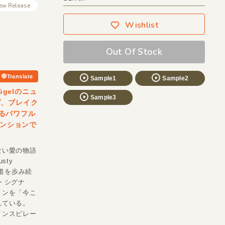
ew Release
Wishlist
Out Of Stock
Translate
Sample1
Sample2
gelのニュ
Sample3
ヴ、ブレイク
せるパワフル
テンションで
ない愛の物語
sty
の道を歩み続
・シグナ
ョンを「今こ
れている。
インスピレー