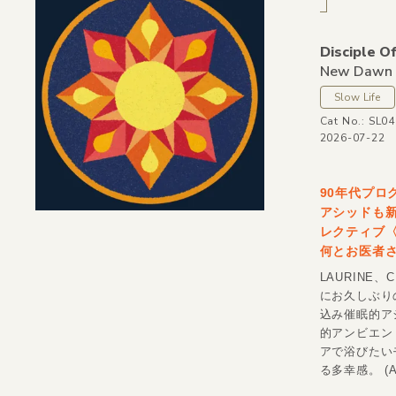
Disciple O
New Dawn
Slow Life
Cat No.: SL0
2026-07-22
90年代プ
アシッドも
レクティブ〈
何とお医者さん
LAURINE、
にお久しぶり
込み催眠的アシ
的アンビエントテ
アで浴びたい
る多幸感。 (Ak