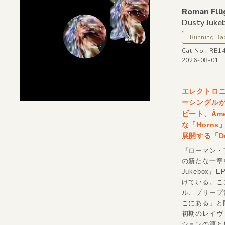
Roman Flü
Dusty Juke
Running Ba
Cat No.: RB1
2026-08-01
エレクトロニ
ーシングルが
ビート、Âm
な「Horn
展開する「Du
『ローマン・
の新たな一章を携
Jukebo
けている。こ
ル、ブリープ
こにある」と
初期のレイヴ
ションの源と