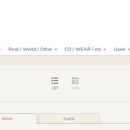
Rock / World / Other
CD / WEAR / etc
Used
LIST
GRID
12inch
Digital