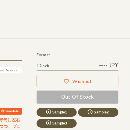
Format
---- JPY
12inch
ew Release
Wishlist
Out Of Stock
Translate
Sample1
Sample2
弾！時代に左右
Sample3
つつ、プロ