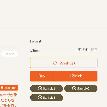
Format
3290 JPY
12inch
Back In
Wishlist
12inch
Buy
Translate
Sample1
Sample2
グルーヴが乗
Sample3
がたまらな
いバルセロナ