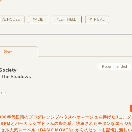
IVE HOUSE
#ACID
#LEFTFIELD
#TRIBAL
12inch
Recommended
Society
n The Shadows
012
000年代初頭のプログレッシブハウスへオマージュを捧げた3曲。
なBPMとパーカッシブドラムの疾走感、洗練されたモダンなエッジ
セル人気レーベル〈BASIC MOVES〉からのヒットも記憶に新し