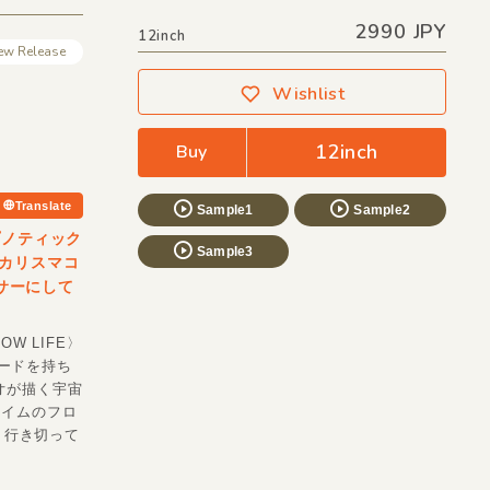
2990 JPY
12inch
ew Release
Wishlist
12inch
Buy
Translate
Sample1
Sample2
プノティック
Sample3
カリスマコ
サーにして
OW LIFE〉
ードを持ち
ジオが描く宇宙
クタイムのフロ
り行き切って