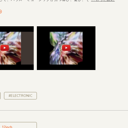
#ELECTRONIC
12inch