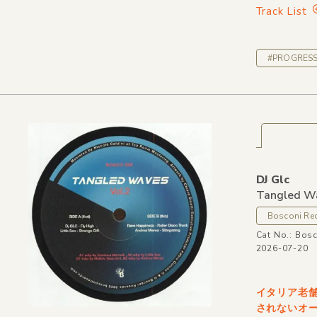
Track List
#PROGRESS
DJ Glc
Tangled Wa
Bosconi Re
Cat No.: Bos
2026-07-20
イタリア老舗〈
されないオ