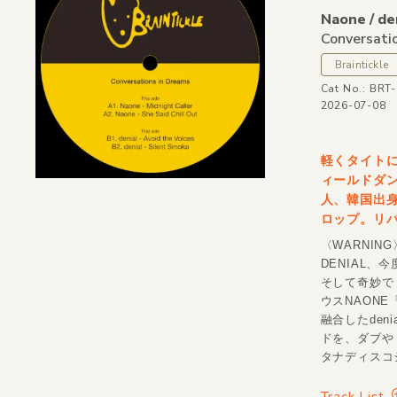
Naone /
de
Conversati
Braintickle
Cat No.: BRT
2026-07-08
軽くタイト
ィールドダン
人、韓国出身
ロップ。リ
〈WARNIN
DENIAL
そして奇妙で
ウスNAONE「
融合したdeni
ドを、ダブや
タナディスコシ
Track List