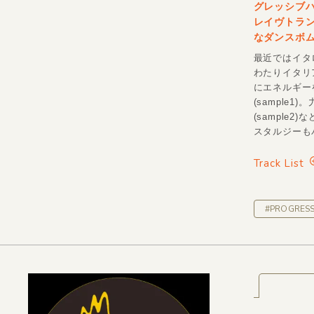
グレッシブ
レイヴトラ
なダンスボ
最近ではイタロ
わたりイタリア
にエネルギーを
(sample
(sampl
スタルジーもバ
Track List
#PROGRESS