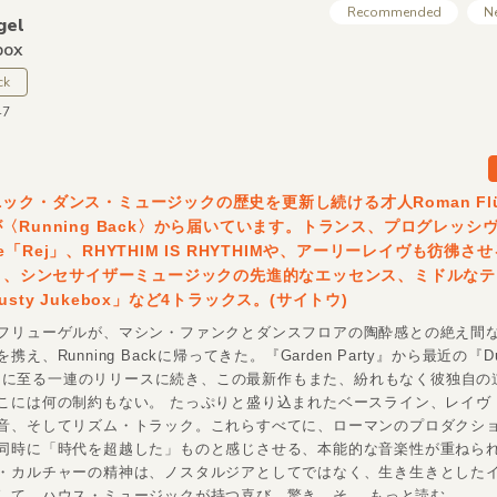
Recommended
N
gel
box
ck
47
ック・ダンス・ミュージックの歴史を更新し続ける才人Roman Flü
〈Running Back〉から届いています。トランス、プログレッシ
e「Rej」、RHYTHIM IS RHYTHIMや、アーリーレイヴも彷彿さ
s」、シンセサイザーミュージックの先進的なエッセンス、ミドルな
sty Jukebox」など4トラックス。(サイトウ)
フリューゲルが、マシン・ファンクとダンスフロアの陶酔感との絶え間
え、Running Backに帰ってきた。『Garden Party』から最近の『Du
x』EPに至る一連のリリースに続き、この最新作もまた、紛れもなく彼独自
こには何の制約もない。 たっぷりと盛り込まれたベースライン、レイヴ
音、そしてリズム・トラック。これらすべてに、ローマンのプロダクシ
同時に「時代を超越した」ものと感じさせる、本能的な音楽性が重ねら
・カルチャーの精神は、ノスタルジアとしてではなく、生き生きとした
して、ハウス・ミュージックが持つ喜び、驚き、そ
...もっと読む