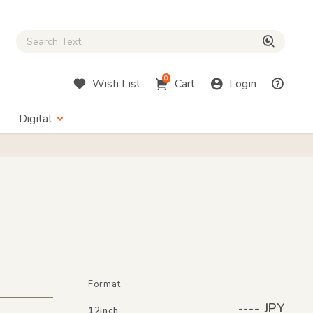
Close Search box
検索
0
Wish List
Cart
Login
Digital
Format
---- JPY
12inch