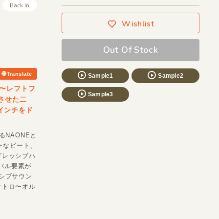
Back In
Wishlist
Out Of Stock
Translate
Sample1
Sample2
〜レフトフ
Sample3
トさせた二
2インチをド
るNAONEと
ーなビート、
グレッシブハ
ライバル要素が
レッシブサウン
クトロ〜オル