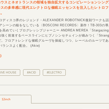
ハウスとネオトランスの領域を独自拡大するコンピレーションシング
ンスの多幸感に現代エレクトロな催眠エッセンスを注入したレトロフ
ム。
ディスコ界のレジェンド・ALEXANDER ROBOTNICK復刻ワークも
シーンの核をなしている〈BOSCONI RECORDS〉新作！TB-303の
高めていくプログレッシブジャーニー ANDREA MEREA「Stargazin
1)。力強く前進するベースラインにヒプノシンセチェインが絡みつく「Strange 
e2)など。フロアトレンドな催眠グルーヴを操縦しつつ、レーベルのルーツで
ランスよく配合。 (Akie)
IVE HOUSE
#ACID
#ELECTRO
12inch