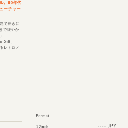
ル。90年代
ューチャー
話題で長きに
導きで緩やか
g」
Gift」
あるレトロノ
Format
---- JPY
12inch