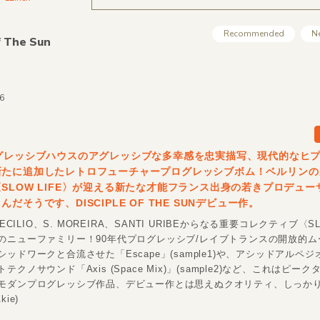
Recommended
N
f The Sun
46
ログレッシブハウスのアグレッシブな多幸感を忠実描写、現代的なヒ
新たに追加したレトロフューチャープログレッシブボム！ベルリンの
SLOW LIFE〉が迎える新たな才能フランス出身の若きプロデュー
だそうです、DISCIPLE OF THE SUNデビュー作。
CECILIO、S. MOREIRA、SANTI URIBEからなる重要コレクティブ〈SL
のニューファミリー！90年代プログレッシブ/レイブトランスの開放的ム
ッドワークと合流させた「Escape」(sample1)や、アシッドアルペ
クノサウンド「Axis (Space Mix)」(sample2)など、これはピー
モダンプログレッシブ作品、デビュー作とは思えぬクオリティ、しっか
ie)