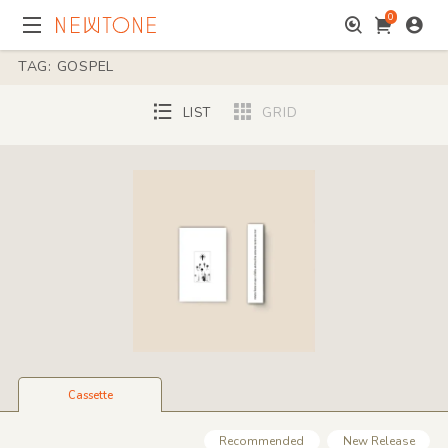
0
TAG: GOSPEL
LIST
GRID
Cassette
Recommended
New Release