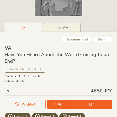
LP
Cassette
Recommended
Back In
VA
Have You Heard About the World Coming to an
End?
Death Is Not The End
Cat No.: DEATH122LP
2026-04-26
4650 JPY
LP
LP
Buy
Wishlist
Sample1
Sample2
Sample3