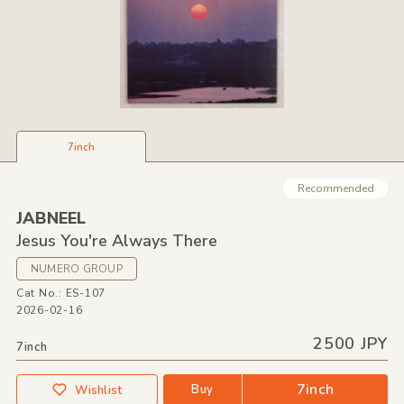
7inch
Recommended
JABNEEL
Jesus You're Always There
NUMERO GROUP
Cat No.: ES-107
2026-02-16
2500 JPY
7inch
7inch
Buy
Wishlist