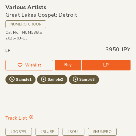
Various Artists
Great Lakes Gospel: Detroit
NUMERO GROUP
Cat No.: NUM536lp
2026-03-13
3950 JPY
LP
LP
Buy
Wishlist
Sample1
Sample2
Sample3
Track List
#GOSPEL
#BLUSE
#SOUL
#NUMERO