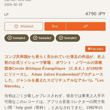
Cat No.: WW-001
2026-02-25
4790 JPY
LP
LP
Buy
Wishlist
Sample1
Sample2
Sample3
Translate
コンゴ共和国から長らく失われていた珠玉の作品が、史上
初の公式リイシューで登場： ポワント・ノワールの宗教
団体Cercle Biblique Évangélique （C.B.E.）が1982年
にリリースし、Adam Julien Koubembaがプロデュース
した、ジャンルを超えたスピリチュアルなアルバム『Les
Nkenda』。
当初はごく少量しかプレスされず、現在では事実上入手不
可能なこのレコードは、アフリカ音楽コレクターの間で長
い間「holy grail（聖杯）」とみなされてきた。1982年の