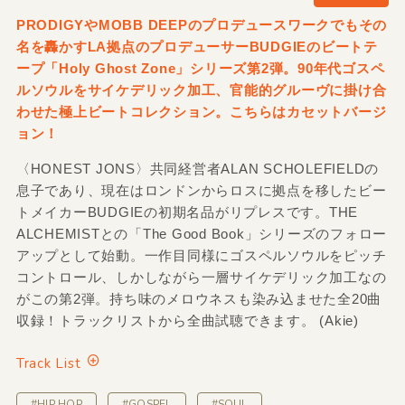
PRODIGYやMOBB DEEPのプロデュースワークでもその
名を轟かすLA拠点のプロデューサーBUDGIEのビートテ
ープ「Holy Ghost Zone」シリーズ第2弾。90年代ゴスペ
ルソウルをサイケデリック加工、官能的グルーヴに掛け合
わせた極上ビートコレクション。こちらはカセットバージ
ョン！
〈HONEST JONS〉共同経営者ALAN SCHOLEFIELDの
息子であり、現在はロンドンからロスに拠点を移したビー
トメイカーBUDGIEの初期名品がリプレスです。THE
ALCHEMISTとの「The Good Book」シリーズのフォロー
アップとして始動。一作目同様にゴスペルソウルをピッチ
コントロール、しかしながら一層サイケデリック加工なの
がこの第2弾。持ち味のメロウネスも染み込ませた全20曲
収録！トラックリストから全曲試聴できます。 (Akie)
Track List
#HIP HOP
#GOSPEL
#SOUL