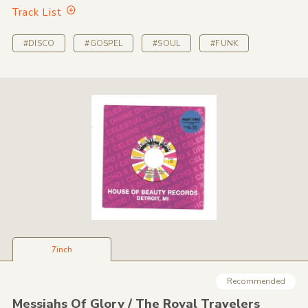
Track List
#DISCO
#GOSPEL
#SOUL
#FUNK
7inch
Recommended
Messiahs Of Glory /
The Royal Travelers