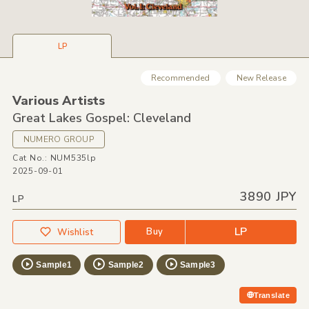
LP
Recommended
New Release
Various Artists
Great Lakes Gospel: Cleveland
NUMERO GROUP
Cat No.: NUM535lp
2025-09-01
3890 JPY
LP
LP
Buy
Wishlist
Sample1
Sample2
Sample3
Translate