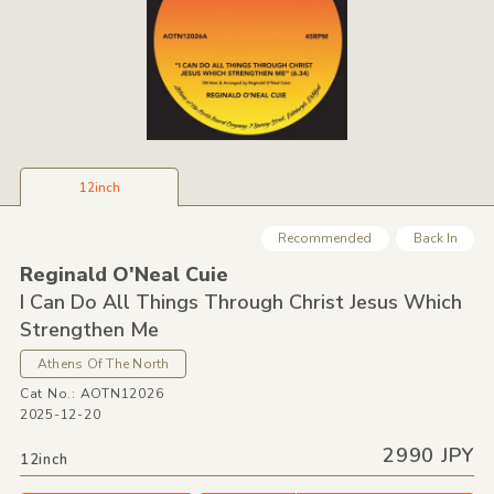
12inch
Recommended
Back In
Reginald O'Neal Cuie
I Can Do All Things Through Christ Jesus Which
Strengthen Me
Athens Of The North
Cat No.: AOTN12026
2025-12-20
2990 JPY
12inch