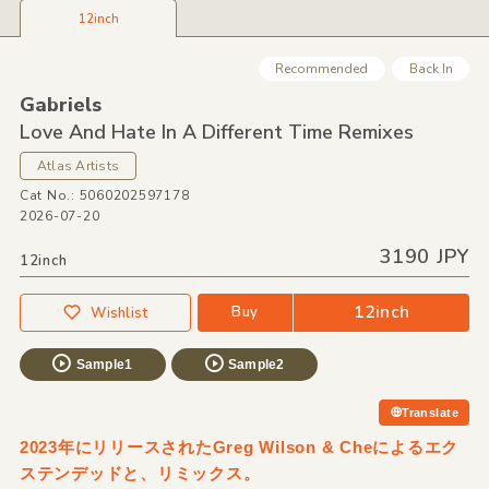
12inch
Recommended
Back In
Gabriels
Love And Hate In A Different Time Remixes
Atlas Artists
Cat No.: 5060202597178
2026-07-20
3190 JPY
12inch
12inch
Buy
Wishlist
Sample1
Sample2
Translate
2023年にリリースされたGreg Wilson & Cheによるエク
ステンデッドと、リミックス。