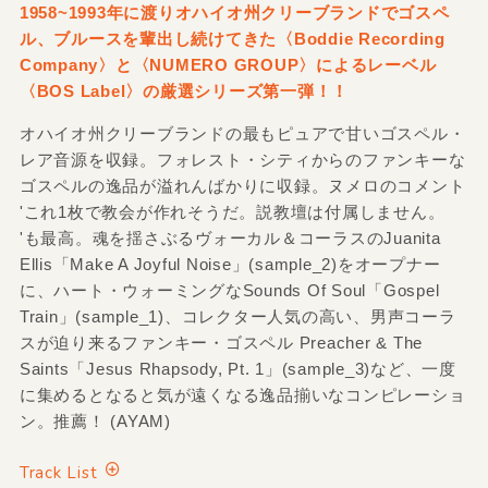
1958~1993年に渡りオハイオ州クリーブランドでゴスペ
ル、ブルースを輩出し続けてきた〈Boddie Recording
Company〉と〈NUMERO GROUP〉によるレーベル
〈BOS Label〉の厳選シリーズ第一弾！！
オハイオ州クリーブランドの最もピュアで甘いゴスペル・
レア音源を収録。フォレスト・シティからのファンキーな
ゴスペルの逸品が溢れんばかりに収録。ヌメロのコメント
'これ1枚で教会が作れそうだ。説教壇は付属しません。
'も最高。魂を揺さぶるヴォーカル＆コーラスのJuanita
Ellis「Make A Joyful Noise」(sample_2)をオープナー
に、ハート・ウォーミングなSounds Of Soul「Gospel
Train」(sample_1)、コレクター人気の高い、男声コーラ
スが迫り来るファンキー・ゴスペル Preacher & The
Saints「Jesus Rhapsody, Pt. 1」(sample_3)など、一度
に集めるとなると気が遠くなる逸品揃いなコンピレーショ
ン。推薦！ (AYAM)
Track List