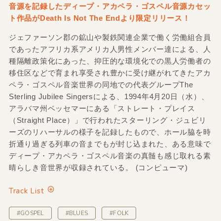
音源を記録したディープ・アカペラ・ゴスペル音源カセッ
ト作品がDeath Is Not The Endより限定リリース！
ジェファーソン郡の鉱山や製鉄関連企業で働く労働組合員
であったアフリカ系アメリカ人男性メンバー達による、人
種隔離政策化にあった、抑圧的な環境化での黒人労働者の
移住区などで育まれ享受され豊かに受け継がれてきたアカ
ペラ・ゴスペル音楽世界の同地での代表グループThe
Sterling Jubilee Singersによる、1994年4月20日（水）、
アラバマ州ベッセマーにある「ストレート・プレイス
（Straight Place）」で行われたスターリング・ジュビリ
ーズのリハーサルの様子を記録したもので、ホール脇を時
折通り過ぎる列車の音までもが封じ込まれた、ある意味で
ディープ・アカペラ・ゴスペル音楽の真髄も感じ取れる素
晴らしき音世界が収録されている。 (コンピューマ)
Track List
#GOSPEL
#BLUES
#FOLK