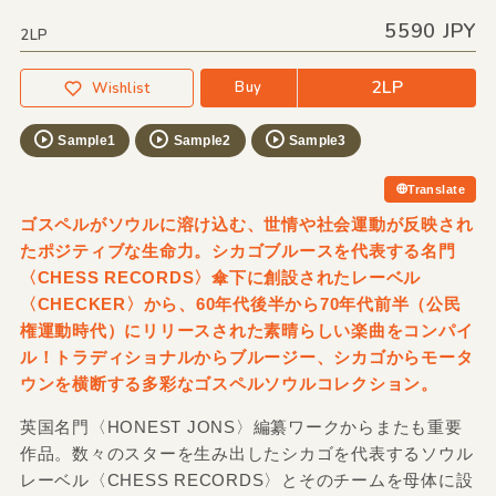
5590 JPY
2LP
2LP
Buy
Wishlist
Sample1
Sample2
Sample3
Translate
ゴスペルがソウルに溶け込む、世情や社会運動が反映され
たポジティブな生命力。シカゴブルースを代表する名門
〈CHESS RECORDS〉傘下に創設されたレーベル
〈CHECKER〉から、60年代後半から70年代前半（公民
権運動時代）にリリースされた素晴らしい楽曲をコンパイ
ル！トラディショナルからブルージー、シカゴからモータ
ウンを横断する多彩なゴスペルソウルコレクション。
英国名門〈HONEST JONS〉編纂ワークからまたも重要
作品。数々のスターを生み出したシカゴを代表するソウル
レーベル〈CHESS RECORDS〉とそのチームを母体に設