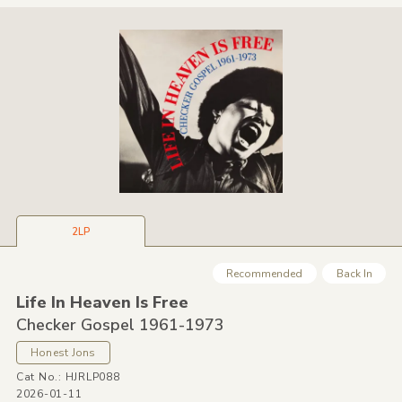
2LP
Recommended
Back In
Life In Heaven Is Free
Checker Gospel 1961-1973
Honest Jons
Cat No.: HJRLP088
2026-01-11