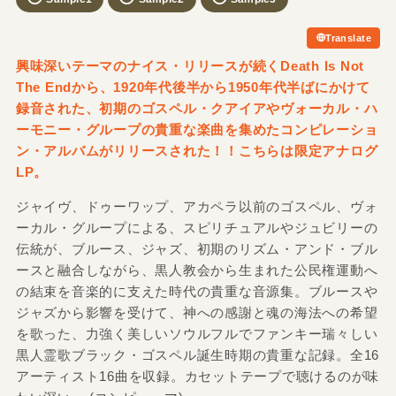
Translate
興味深いテーマのナイス・リリースが続くDeath Is Not
The Endから、1920年代後半から1950年代半ばにかけて
録音された、初期のゴスペル・クアイアやヴォーカル・ハ
ーモニー・グループの貴重な楽曲を集めたコンピレーショ
ン・アルバムがリリースされた！！こちらは限定アナログ
LP。
ジャイヴ、ドゥーワップ、アカペラ以前のゴスペル、ヴォ
ーカル・グループによる、スピリチュアルやジュビリーの
伝統が、ブルース、ジャズ、初期のリズム・アンド・ブル
ースと融合しながら、黒人教会から生まれた公民権運動へ
の結束を音楽的に支えた時代の貴重な音源集。ブルースや
ジャズから影響を受けて、神への感謝と魂の海法への希望
を歌った、力強く美しいソウルフルでファンキー瑞々しい
黒人霊歌ブラック・ゴスペル誕生時期の貴重な記録。全16
アーティスト16曲を収録。カセットテープで聴けるのが味