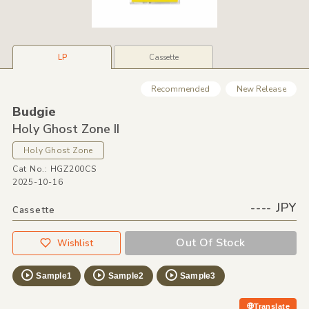
LP
Cassette
Recommended
New Release
Budgie
Holy Ghost Zone II
Holy Ghost Zone
Cat No.: HGZ200CS
2025-10-16
---- JPY
Cassette
Out Of Stock
Wishlist
Sample1
Sample2
Sample3
Translate