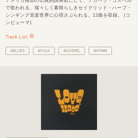
アメリカ南部の伝統的讃美歌にして、アカペラ・ゴスペル
で歌われる、瑞々しく素晴らしきセイクリッド・ハープ・
シンギング音楽世界に心揺さぶられる。12曲を収録。 (コ
ンピューマ)
Track List
#BLUES
#FOLK
#GOSPEL
#HYMN