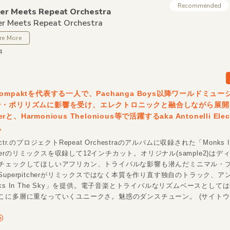
Recommended
er Meets Repeat Orchestra
er Meets Repeat Orchestra
re More
4
ompaktを代表する一人で、Pachanga Boys以降ワールドミュ
ン・ポリリズムに影響を受け、エレクトロニックと融合しながら展開
herと、Harmonious Thelonious等で活躍するaka Antonelli Electr
r。
 Electr.のプロジェクトRepeat Orchestraのアルバムに収録された「Monks In
itcherのリミックスを収録して12インチカット。オリジナル(sample2)は
チェックしてほしいアフリカン、トライバルな影響も潜んだミニマル・
uperpitcherがリミックスではなく本質を作り直す独自のトラック、ア
ks In The Sky」を提供。電子音楽とトライバルなリズムベースとして
こに多層に重なっていくユニークさ。魅惑のダンスチューン。 (サイトウ