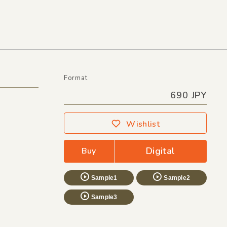
Format
690 JPY
Wishlist
Digital
Buy
Sample1
Sample2
Sample3