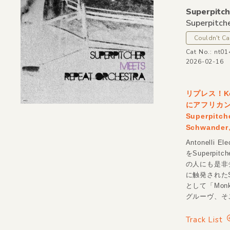
Superpitch
Superpitch
Couldn't Ca
Cat No.: nt01
2026-02-16
リプレス！K
にアフリカ
Superpitc
Schwande
Antonelli
をSuperp
の人にも是非
に触発されたS
として「Mon
グルーヴ、そ
Track List