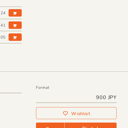
:24
:41
:05
Format
900 JPY
Wishlist