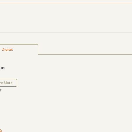
Digital
un
re More
7