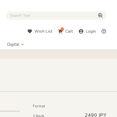
Close Search box
検索
0
Wish List
Cart
Login
Digital
Format
2490 JPY
12inch