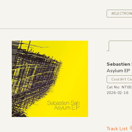
#ELECTRON
Sebastien
Asylum EP
Couldn't Ca
Cat No: NT00
2026-02-16
Track List