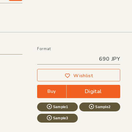
Format
690 JPY
Wishlist
Digital
Buy
Sample1
Sample2
Sample3