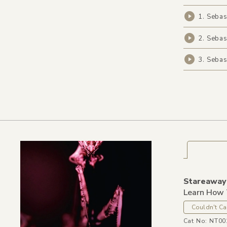
1. Sebas
2. Sebas
3. Sebas
Stareawa
Learn How 
Couldn't Ca
Cat No: NT00