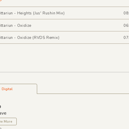
ittariun - Heights (Jus' Rushin Mix)
08
ittariun - Oxidize
06
ittariun - Oxidize (RVDS Remix)
07
Digital
O
ave
re More