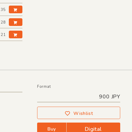
:35
:28
:21
Format
900 JPY
Wishlist
Digital
Buy