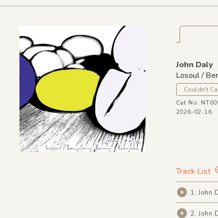
John Daly
Losoul / B
Couldn't Ca
Cat No: NT00
2026-02-16
Track List
1. John 
2. John 