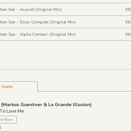
tien San - Asylum (Original Mix)
08
tien San - Does Compute (Original Mix)
06
tien San - Alpha Centauri (Original Mix)
06
Digital
y
(Markus Guentner &
La Grande Illusion)
To Love Me
re More
1