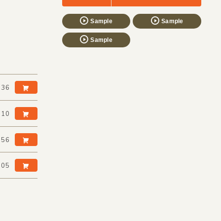
Sample
Sample
Sample
:36
:10
:56
:05