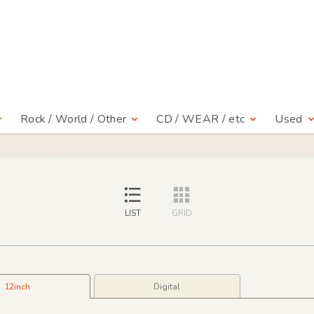
Rock / World / Other
CD / WEAR / etc
Used
LIST
GRID
12inch
Digital