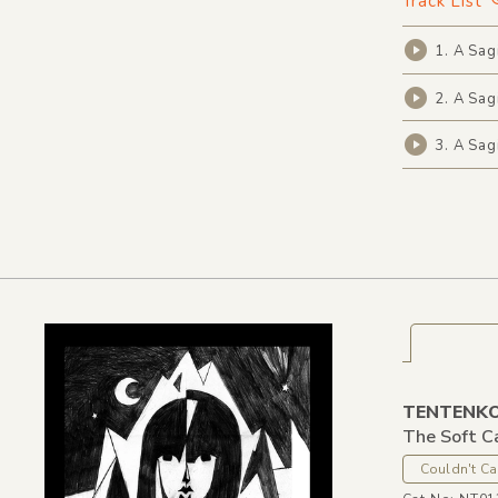
Track List
1. A Sag
2. A Sag
3. A Sag
TENTENK
The Soft C
Couldn't Ca