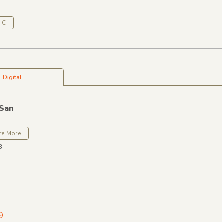
IC
Digital
 San
re More
3