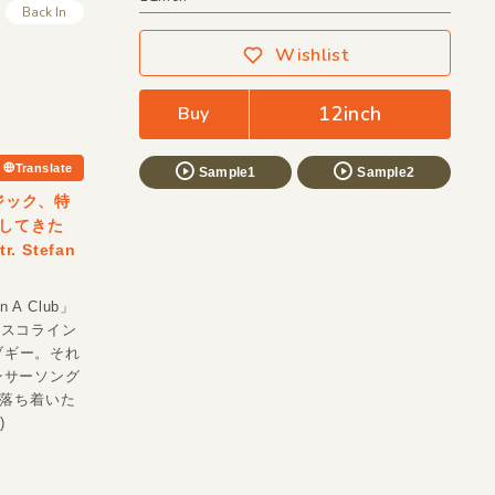
Back In
Wishlist
12inch
Buy
Translate
Sample1
Sample2
ージック、特
してきた
. Stefan
 A Club」
ディスコライン
ブギー。それ
ンサーソング
は落ち着いた
)