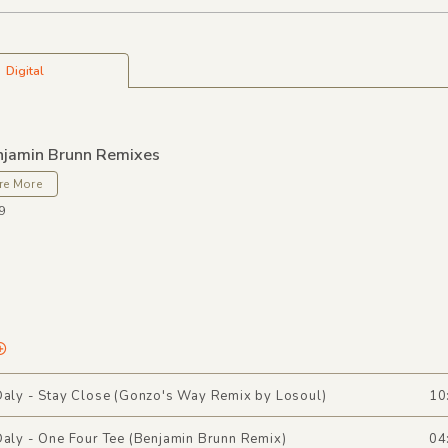
Digital
enjamin Brunn Remixes
re More
9
Daly - Stay Close (Gonzo's Way Remix by Losoul)
10
Daly - One Four Tee (Benjamin Brunn Remix)
04