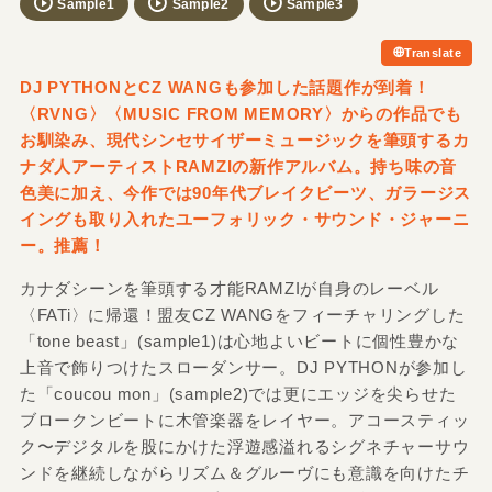
Sample1
Sample2
Sample3
Translate
DJ PYTHONとCZ WANGも参加した話題作が到着！
〈RVNG〉〈MUSIC FROM MEMORY〉からの作品でも
お馴染み、現代シンセサイザーミュージックを筆頭するカ
ナダ人アーティストRAMZIの新作アルバム。持ち味の音
色美に加え、今作では90年代ブレイクビーツ、ガラージス
イングも取り入れたユーフォリック・サウンド・ジャーニ
ー。推薦！
カナダシーンを筆頭する才能RAMZIが自身のレーベル
〈FATi〉に帰還！盟友CZ WANGをフィーチャリングした
「tone beast」(sample1)は心地よいビートに個性豊かな
上音で飾りつけたスローダンサー。DJ PYTHONが参加し
た「coucou mon」(sample2)では更にエッジを尖らせた
ブロークンビートに木管楽器をレイヤー。アコースティッ
ク〜デジタルを股にかけた浮遊感溢れるシグネチャーサウ
ンドを継続しながらリズム＆グルーヴにも意識を向けたチ