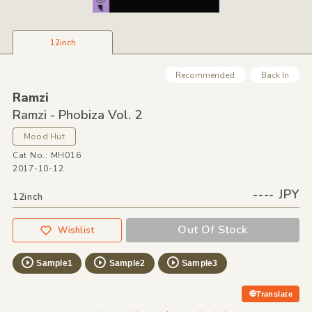
12inch
Recommended
Back In
Ramzi
Ramzi - Phobiza Vol. 2
Mood Hut
Cat No.: MH016
2017-10-12
---- JPY
12inch
Out Of Stock
Wishlist
Sample1
Sample2
Sample3
Translate