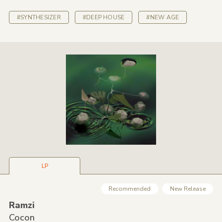
#SYNTHESIZER
#DEEP HOUSE
#NEW AGE
LP
Recommended
New Release
Ramzi
Cocon