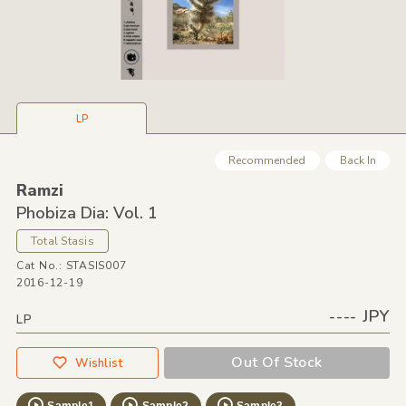
LP
Recommended
Back In
Ramzi
Phobiza Dia: Vol. 1
Total Stasis
Cat No.: STASIS007
2016-12-19
---- JPY
LP
Out Of Stock
Wishlist
Sample1
Sample2
Sample3