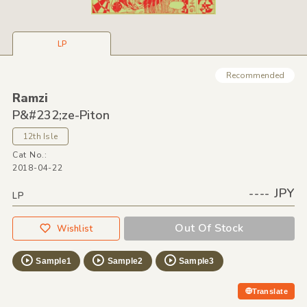
LP
Recommended
Ramzi
P&
#232;ze-Piton
12th Isle
Cat No.:
2018-04-22
---- JPY
LP
Out Of Stock
Wishlist
Sample1
Sample2
Sample3
Translate