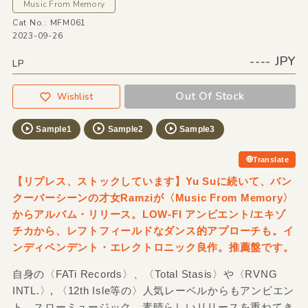
Music From Memory
Cat No.: MFM061
2023-09-26
---- JPY
LP
Out Of Stock
Wishlist
Sample1
Sample2
Sample3
Translate
【リプレス、ストックしています】Yu Suに続いて、バン
クーバーシーンの才女Ramziが〈Music From Memory〉
からアルバム・リリース。LOW-FI アンビエント/エキゾ
チカから、レフトフィールドなダンス的アプローチも。イ
ンディペンデント・エレクトロニック良作。推薦盤です。
自身の〈FATi Records〉、〈Total Stasis〉や〈RVNG
INTL.〉, 〈12th Isle等の〉人気レーベルからもアンビエン
ト、スローミュージック、素晴らしいリリースを重ねてき