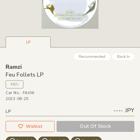
LP
Recommended
Back In
Ramzi
Feu Follets LP
FATi
Cat No.: FAt06
2023-08-25
---- JPY
LP
Out Of Stock
Wishlist