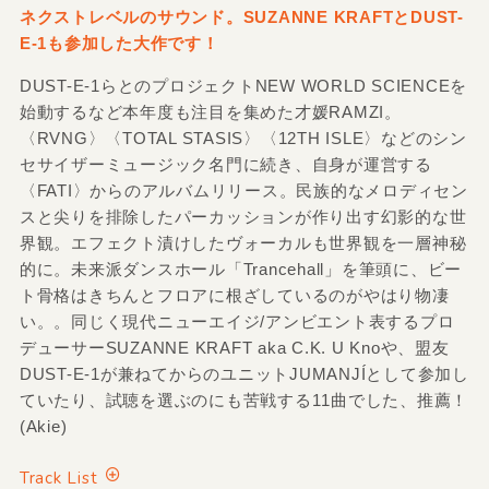
ネクストレベルのサウンド。SUZANNE KRAFTとDUST-
E-1も参加した大作です！
DUST-E-1らとのプロジェクトNEW WORLD SCIENCEを
始動するなど本年度も注目を集めた才媛RAMZI。
〈RVNG〉〈TOTAL STASIS〉〈12TH ISLE〉などのシン
セサイザーミュージック名門に続き、自身が運営する
〈FATI〉からのアルバムリリース。民族的なメロディセン
スと尖りを排除したパーカッションが作り出す幻影的な世
界観。エフェクト漬けしたヴォーカルも世界観を一層神秘
的に。未来派ダンスホール「Trancehall」を筆頭に、ビー
ト骨格はきちんとフロアに根ざしているのがやはり物凄
い。。同じく現代ニューエイジ/アンビエント表するプロ
デューサーSUZANNE KRAFT aka C.K. U Knoや、盟友
DUST-E-1が兼ねてからのユニットJUMANJÍとして参加し
ていたり、試聴を選ぶのにも苦戦する11曲でした、推薦！
(Akie)
Track List