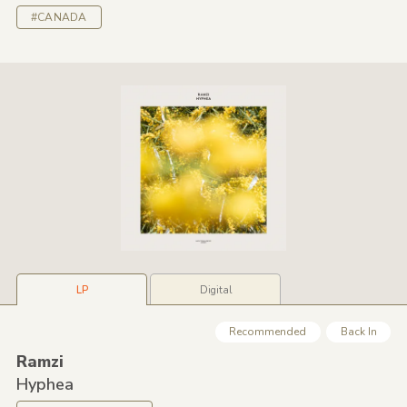
#CANADA
LP
Digital
Recommended
Back In
Ramzi
Hyphea