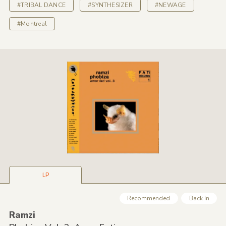
#TRIBAL DANCE
#SYNTHESIZER
#NEWAGE
#Montreal
LP
Recommended
Back In
Ramzi