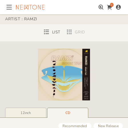
0
ARTIST : RAMZI
LIST
GRID
12inch
CD
Recommended
New Release