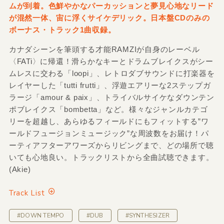
ムが到着。色鮮やかなパーカッションと夢見心地なリード
が混然一体、宙に浮くサイケデリック。日本盤CDのみの
ボーナス・トラック1曲収録。
カナダシーンを筆頭する才能RAMZIが自身のレーベル
〈FATi〉に帰還！滑らかなキーとドラムブレイクスがシー
ムレスに交わる「loopi」、レトロダブサウンドに打楽器を
レイヤーした「tutti frutti」、浮遊エアリーな2ステップガ
ラージ「amour & paix」、トライバルサイケなダウンテン
ポブレイクス「bombetta」など。様々なジャンルカテゴ
リーを超越し、あらゆるフィールドにもフィットする”ワ
ールドフュージョンミュージック”な周波数をお届け！パ
ーティアフターアワーズからリビングまで、どの場所で聴
いても心地良い。トラックリストから全曲試聴できます。
(Akie)
Track List
#DOWN TEMPO
#DUB
#SYNTHESIZER