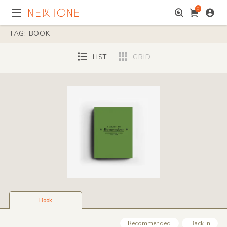
0
TAG: BOOK
LIST
GRID
Book
Recommended
Back In