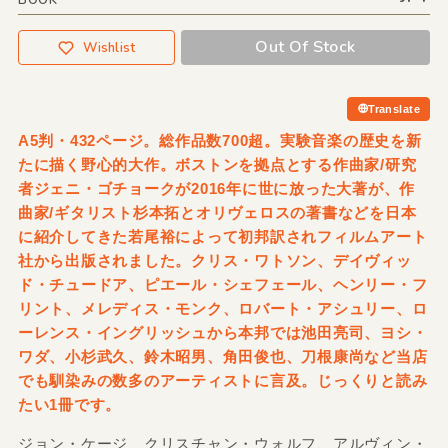
BOOK
Out Of Stock
Wishlist
Translate
A5判・432ページ。総作品数700超。実験音楽の歴史を新
たに描く野心的大作。ボストンを拠点とする作曲家/研究
者ジェニ・ゴチョークが2016年に世に放った大著が、作
曲家/ギタリスト杉本拓とオリヴェロスの著書などを日本
に紹介してきた若尾裕によって初邦訳されフィルムアート
社から出版されました。クリス・ワトソン、デイヴィッ
ド・チュードア、ピエール・シェフェール、ヘンリー・フ
リント、メレディス・モンク、ロバート・アシュリー、ロ
ーレンス・イングリッシュから本邦では池田亮司、ヨシ・
ワダ、小杉武久、鈴木昭男、角田俊也、刀根康尚など当店
でも馴染みの数多のアーティストに言及。じっくりと読み
たい1冊です。
ジョン・ケージ、クリスチャン・ウォルフ、アルヴィン・