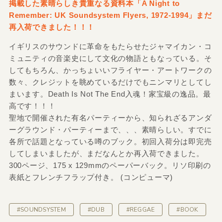
掲載した素晴らしき貴重なる資料本「A Night to
Remember: UK Soundsystem Flyers, 1972-1994」まだ
再入荷できました！！！
イギリスのサウンドに革命をもたらせたジャマイカン・コ
ミュニティの音楽史にして文化の物語ともなっている。そ
してもちろん、かっちょいいフライヤー・アートワークの
数々、クレジットを眺めているだけでもニンマリとしてし
まいます。Death Is Not The End入魂！家宝級の逸品。最
高です！！！
聖地で開催された有名パーティーから、知られざるアンダ
ーグラウンド・パーティーまで、、、素晴らしい。すでに
各所で話題となっている噂のブック。初回入荷分は即完売
してしまいましたが、まだなんとか再入荷できました。
300ページ、175 x 129mmのペーパーバック。リソ印刷の
表紙とフレンチフラップ付き。 (コンピューマ)
#SOUNDSYSTEM
#DUB
#REGGAE
#BOOK