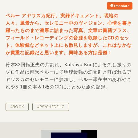
Translate
ペルー アヤワスカ紀行。実録ドキュメント。現地の
人々、風景から、セレモニー中のヴィジョン、心情を書き
綴ったものまで濃厚に詰まった写真、文章の書籍プラス、
フィールド・レコーディングの音源を収録したCDのセッ
ト。体験録などネット上にも散見しますが、これはなかな
か貴重な記録だと思います。興味ある方は是儀！
鈴木33回転正夫の片割れ、Katsuya Kndによる久し振りの
ソロ作品は南米ペルーにて地球最強の幻覚剤と呼ばれるア
ヤワスカのセレモニーに参加し、ペルー滞在中のあれやこ
れやを1冊の本＆1枚のCDにまとめた旅の記録。
#BOOK
#PSYCHEDELIC