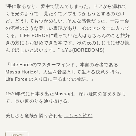
"手に取るなり、夢中で読んでしまった。ドアから漏れて
くる光のようで、見たくてノブをつかもうとするのだけ
ど、どうしてもつかめない...そんな感覚だった。一期一会
の流星のような美しい表現があり、心のセンターに入って
くる。LIFE FORCEに通っていた人はもちろんのこと旅好
きの方にもお勧めできる本です。秋の夜のしじまにぜひ読
んでほしいと思います。" ∈Y∋(BOREDOMS)
『Life Forceのマスターマインド、本書の著者である
Massa Horieが、人生を音楽として生きる決意を持ち、
Life Force の入り口に至るまでの物語。』
1970年代に日本を出たMassaは、深い疑問の答えを探し
て、長い道のりを通り抜ける。
美しさと危険が隣り合わせ
...もっと読む
#BOOK