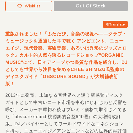
Out Of Stock
Wishlist
Translate
重版されました！『ふたたび、音楽の秘境へ——クラブ・
ミュージックを通過した耳で聴く アンビエント、ニュー
エイジ、現代音楽、実験音楽、あるいは異形のジャズとロ
ック』カルト的人気を誇るレコードショップ"ORGANIC
MUSIC"にて、日々ディープかつ良質な作品を紹介し、DJ
としても世界から注目を集めるCHEE SHIMIZU氏監修の
ディスクガイド「OBSCURE SOUND」が大増補改訂
版！
2013年に発売、未知なる音世界へと誘う新感覚ディスク
ガイドとして中古レコード市場を中心にじわじわと反響を
呼び、メーカー在庫切れ後はプレミア価格で取引されてき
た『obscure sound 桃源郷的音盤640選』の大増補改訂
版。DJ／バイヤーとしてワールドワイドなコネクション
を持ち、ニューエイジ／アンビエントなどの世界的再評価