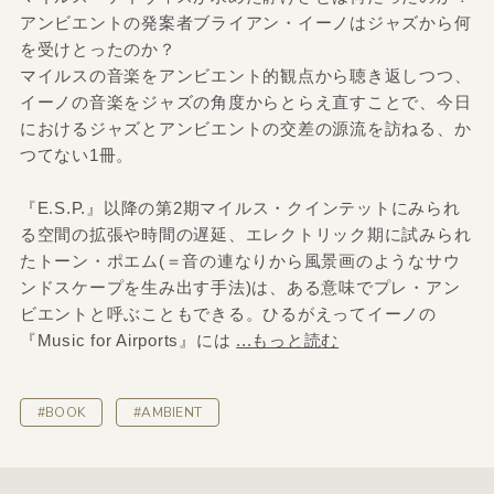
アンビエントの発案者ブライアン・イーノはジャズから何
を受けとったのか？
マイルスの音楽をアンビエント的観点から聴き返しつつ、
イーノの音楽をジャズの角度からとらえ直すことで、今日
におけるジャズとアンビエントの交差の源流を訪ねる、か
つてない1冊。
『E.S.P.』以降の第2期マイルス・クインテットにみられ
る空間の拡張や時間の遅延、エレクトリック期に試みられ
たトーン・ポエム(＝音の連なりから風景画のようなサウ
ンドスケープを生み出す手法)は、ある意味でプレ・アン
ビエントと呼ぶこともできる。ひるがえってイーノの
『Music for Airports』には
...もっと読む
#BOOK
#AMBIENT