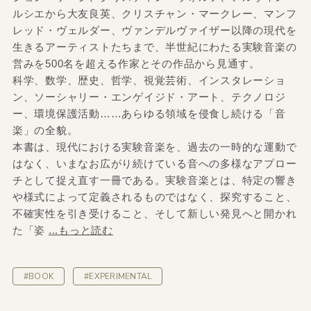
ルシエから大友良英、クリスチャン・マークレー、マンフ
レッド・ヴェルダー、ヴァンデルヴァイザー以降の現代を
生きるアーティストたちまで、半世紀にわたる実験音楽の
営みを500名を超える作家とその作品から見通す。
科学、数学、歴史、哲学、視覚芸術、インスタレーショ
ン、ソーシャリー・エンゲイジド・アート、テクノロジ
ー、環境保護活動……あらゆる領域を侵食し続ける「音
楽」の全貌。
本書は、現代における実験音楽を、過去の一時的な運動で
はなく、いまなお広がり続けている音への多様なアプロー
チとして捉え直す一冊である。実験音楽とは、特定の響き
や様式によって定義されるものではなく、探究すること、
不確実性を引き受けること、そして新しい発見へと開かれ
た「姿
...もっと読む
#BOOK
#EXPERIMENTAL