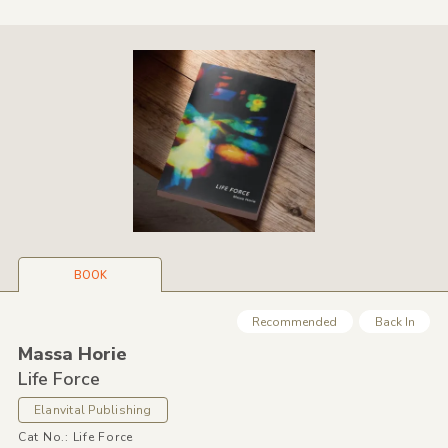
BOOK
Recommended
Back In
Massa Horie
Life Force
Elanvital Publishing
Cat No.: Life Force