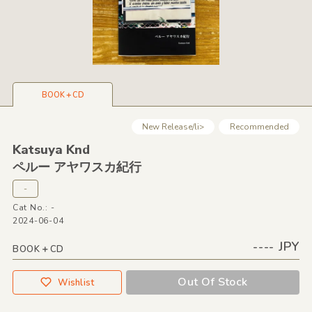
BOOK＋CD
New Release/li>
Recommended
Katsuya Knd
ペルー アヤワスカ紀行
-
Cat No.: -
2024-06-04
---- JPY
BOOK＋CD
Out Of Stock
Wishlist