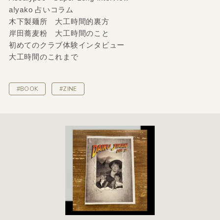
a!yako 占いコラム
木下製麺所 大工時間的裏方
岸田蕎麦粉 大工時間のこと
初めてのクラブ体験インタビュー
大工時間のこれまで
#BOOK
#ZINE