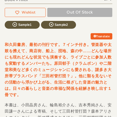
BOOK＋7inch
Out Of Stock
Wishlist
Sample1
Sample2
Translate
和久田書房、最初の刊行です。７インチ付き。管楽器や太
鼓を携えて、商店街、船上、団地、森の中……どんな場所
にも現れどんな状況でも演奏する、ライブごとに参加人数
も変動するメンバーたち。原田郁子（クラムボン）や二階
堂和美など多くのミュージシャンにも愛される、謎多き大
所帯ブラスバンド「三田村管打団？」。他に類を見ないそ
の活動から浮かび上がる、生活に根ざした音楽の魅力と
は。日々の暮らしと音楽の幸福な関係を紐解き映し出す１
冊です。
本書は、小田晶房さん、輪島裕介さん、吉本秀純さん、安
田謙一さんによる寄稿、そして三田村管打団？森本アリさ