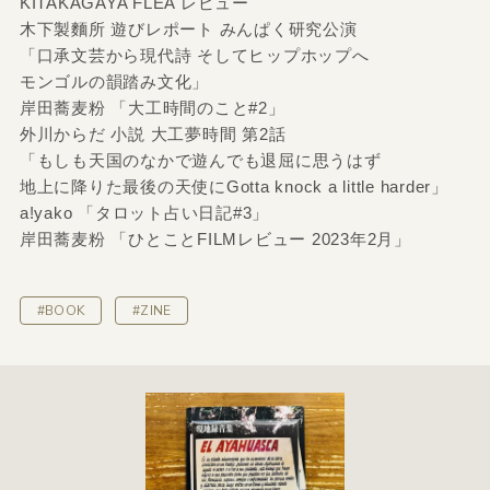
KITAKAGAYA FLEA レビュー
木下製麵所 遊びレポート みんぱく研究公演
「口承文芸から現代詩 そしてヒップホップへ
モンゴルの韻踏み文化」
岸田蕎麦粉 「大工時間のこと#2」
外川からだ 小説 大工夢時間 第2話
「もしも天国のなかで遊んでも退屈に思うはず
地上に降りた最後の天使にGotta knock a little harder」
a!yako 「タロット占い日記#3」
岸田蕎麦粉 「ひとことFILMレビュー 2023年2月」
#BOOK
#ZINE