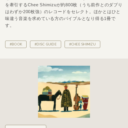
を牽引するChee Shimizuが約800枚（うち前作とのダブり
はわずか200枚強）のレコードをセレクト。ほかとはひと
味違う音楽を求めている方のバイブルとなり得る1冊で
す。
#BOOK
#DISC GUIDE
#CHEE SHIMIZU