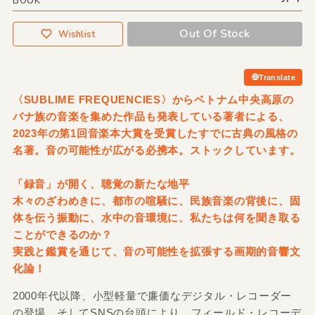
BOOK
Out Of Stock
Wishlist
Translate
〈SUBLIME FREQUENCIES〉からベトナム中央高原の
バナ族の音楽を集めた作品も発表している著者による、
2023年の第1回音楽本大賞を受賞したすでに古典の風格の
名著。音の可能性が広がる必携本。ストックしています。
「録音」が開く、聴覚の新たな地平
木々のざわめきに、都市の喧騒に、民族音楽の背後に、固
体を伝う振動に、水中の音環境に、私たちは何を聞き取る
ことができるのか？
実践と鑑賞を通じて、音の可能性を拡張する画期的音響文
化論！
2000年代以降、小型軽量で廉価なデジタル・レコーダー
の登場、そしてSNSの台頭により、フィールド・レコーデ