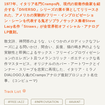
1977年、イタリア名門Cramps内、現代の前衛作曲家を紹
介する「DIVERSO」シリーズの第６弾としてリリースさ
れた、アメリカの実験的/フリー・インプロビゼーショ
ン・シーンを代表する鬼才ソプラノサックス奏者Steve
Lacy名作「Straws」が全世界初オフィシャル・アナログ
LP復刻。
散文詩、禅問答のような、いくつかのメロディックなフレ
ーズによる問いかけ、間合い、反復、猫の鳴き声のような
実験性と即興によるサックス・フリーインプロヴィゼーシ
ョンのエレガント且つメランコリック・ポエティックな名
作マスターピス。オリジナルのカバー・アートワークとイ
ンナー・スリーブを忠実に再現した、イタリア・ミラノ
DIALOGO入魂のCrampsアナログ復刻プロジェクト名仕
事。 (コンピューマ)
Track List
#FREE JAZZ
#INPROVISATION
#AVANT