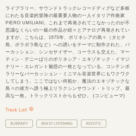
ライブラリー、サウンドトラックレコードディグなど多岐
にわたる音楽的冒険の最重要人物の一人イタリア作曲家
PIERO UMILIANI。これまで再発されてこなかったのが不
思議なくらいの一級の作品が続々とアナログ再発されてい
ますが、こちらは、1975年、ポリネシアの島々（タヒチ
島、ボラボラ島など）への誘いをテーマに制作された、パ
ーカッション、シンセサイザー、コーラスも交えた、マー
ティン・デニーばりのポリネシア・エキゾチック・イマジ
ナリー・エレガント魅惑の一枚となっている。コンテンポ
ラリーなパーカッション・ミニマル音楽世界にもワクワク
してしまう。ここではない何処か、魔法のエキゾチックな
島々の彼方へ誘う極上リラクシンサウンド・トリップ。最
高な一枚。トラックリストからもぜひ。 (コンピューマ)
Track List
#LIBRARY
#EASY LISTENING
#EXOTIC