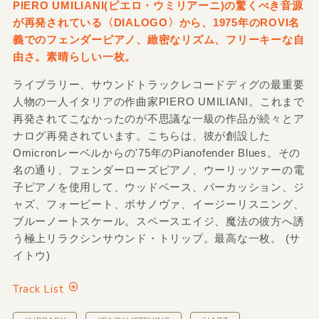
PIERO UMILIANI(ピエロ・ウミリアーニ)の驚くべき音源
が再発されている〈DIALOGO〉から、1975年のROVI名
義でのフェンダーピアノ、緻密なリズム、フリーキーな自
由さ。素晴らしい一枚。
ライブラリー、サウンドトラックレコードディグの最重要
人物の一人イタリアの作曲家PIERO UMILIANI。これまで
再発されてこなかったのが不思議な一級の作品が続々とア
ナログ再発されています。こちらは、彼が創設した
Omicronレーベルからの'75年のPianofender Blues。その
名の通り、フェンダーローズピアノ、ウーリッツァーの電
子ピアノを使用して、ウッドベース、パーカッション、ジ
ャズ、フォービート、ボサノヴァ、イージーリスニング、
ブルーノートスケール。スペースエイジ、魔法の彼方へ誘
う極上リラクシンサウンド・トリップ。最高な一枚。 (サ
イトウ)
Track List