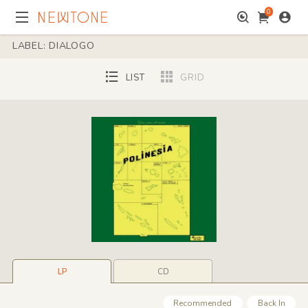
0
LABEL: DIALOGO
LIST
GRID
LP
CD
Recommended
Back In