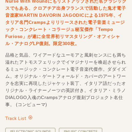
Nurse With Woundにもリストアップされた名クラシック
スでもある、クロアチア出身フランスで活動した鬼才電子
音楽家MARTIN DAVORIN JAGODICによる1975年、イ
タリア名門Crampsよりリリースされた電子音楽ミュージ
ック・コンクレート・コラージュ秘宝傑作「Tempo
Furioso」が遂に全世界初リマスタリング・オフィシャ
ル・アナログLP復刻。限定300枚。
品格と気品、ワイアードなユーモアと風刺センスにも満ち
溢れたアトモスフェリックでイマジナリーを喚起させられ
るミュージック・コンクレート電子音楽代傑作。ダダイズ
ム。オリジナル・ゲートフォールド・カバーのアートワー
クを忠実に再現したジャケット装丁、イタリア語だったオ
リジナル・ライナーノーツの英訳付き。イタリア・ミラノ
DIALOGO入魂のCrampsアナログ復刻プロジェクト名仕
事。 (コンピューマ)
Track List
#ELECTRONIC SOUNDS
#MUSIC CONCRETE