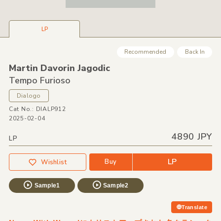
LP
Recommended
Back In
Martin Davorin Jagodic
Tempo Furioso
Dialogo
Cat No.: DIALP912
2025-02-04
4890 JPY
LP
LP
Buy
Wishlist
Sample1
Sample2
Translate