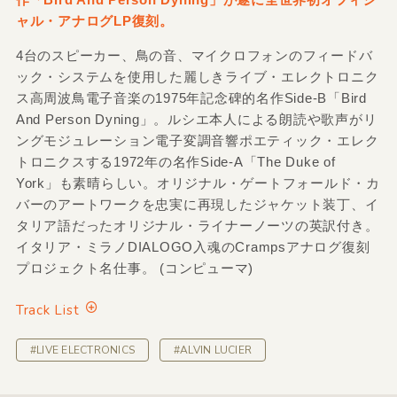
ャル・アナログLP復刻。
4台のスピーカー、鳥の音、マイクロフォンのフィードバ
ック・システムを使用した麗しきライブ・エレクトロニク
ス高周波鳥電子音楽の1975年記念碑的名作Side-B「Bird
And Person Dyning」。ルシエ本人による朗読や歌声がリ
ングモジュレーション電子変調音響ポエティック・エレク
トロニクスする1972年の名作Side-A「The Duke of
York」も素晴らしい。オリジナル・ゲートフォールド・カ
バーのアートワークを忠実に再現したジャケット装丁、イ
タリア語だったオリジナル・ライナーノーツの英訳付き。
イタリア・ミラノDIALOGO入魂のCrampsアナログ復刻
プロジェクト名仕事。 (コンピューマ)
Track List
#LIVE ELECTRONICS
#ALVIN LUCIER