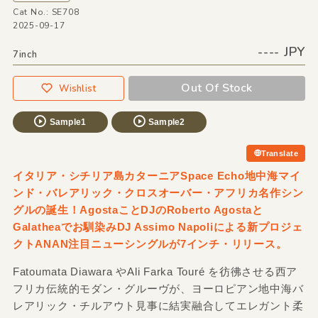
Cat No.: SE708
2025-09-17
---- JPY
7inch
Out Of Stock
Wishlist
Sample1
Sample2
Translate
イタリア・シチリア島カターニアSpace Echo地中海マイ
ンド・バレアリック・クロスオーバー・アフリカ名作シン
グルの誕生！AgostaことDJのRoberto Agostaと
Galatheaでお馴染みDJ Assimo Napoliによる新プロジェ
クトANAN注目ニューシングルが7インチ・リリース。
Fatoumata Diawara やAli Farka Touré を彷彿させる西ア
フリカ伝統的モダン・グルーヴが、ヨーロピアン地中海バ
レアリック・チルアウト見事に結実融合してエレガント柔