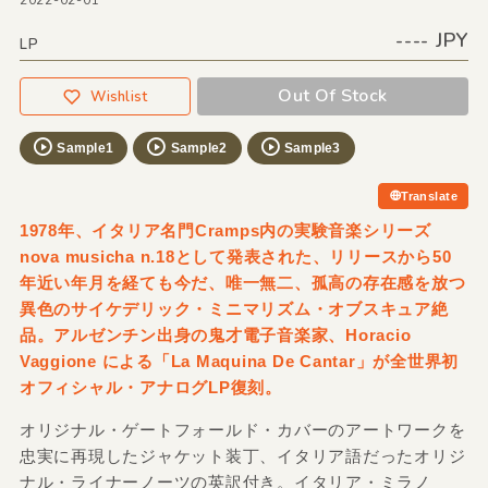
2022-02-01
---- JPY
LP
Out Of Stock
Wishlist
Sample1
Sample2
Sample3
Translate
1978年、イタリア名門Cramps内の実験音楽シリーズ
nova musicha n.18として発表された、リリースから50
年近い年月を経ても今だ、唯一無二、孤高の存在感を放つ
異色のサイケデリック・ミニマリズム・オブスキュア絶
品。アルゼンチン出身の鬼才電子音楽家、Horacio
Vaggione による「La Maquina De Cantar」が全世界初
オフィシャル・アナログLP復刻。
オリジナル・ゲートフォールド・カバーのアートワークを
忠実に再現したジャケット装丁、イタリア語だったオリジ
ナル・ライナーノーツの英訳付き。イタリア・ミラノ