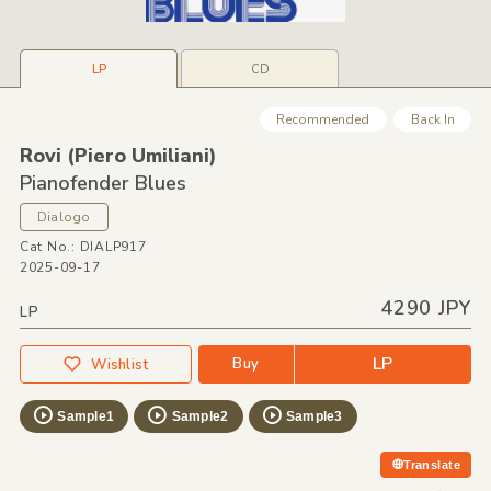
LP
CD
Recommended
Back In
Rovi
(Piero Umiliani)
Pianofender Blues
Dialogo
Cat No.: DIALP917
2025-09-17
4290 JPY
LP
LP
Buy
Wishlist
Sample1
Sample2
Sample3
Translate