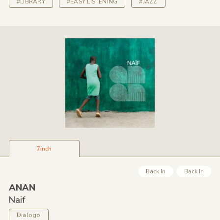
#LIBRARY
#EASY LISTENING
#JAZZ
7inch
Back In
Back In
ANAN
Naif
Dialogo