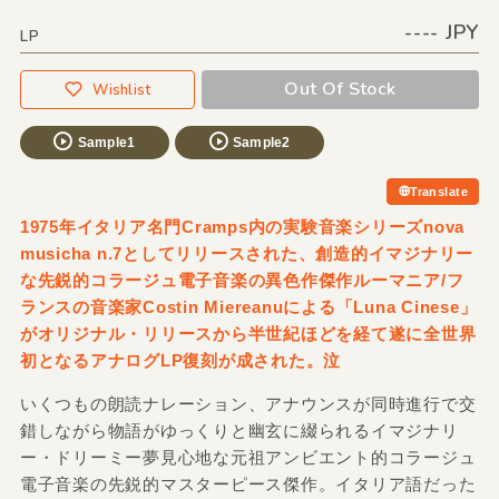
---- JPY
LP
Out Of Stock
Wishlist
Sample1
Sample2
Translate
1975年イタリア名門Cramps内の実験音楽シリーズnova
musicha n.7としてリリースされた、創造的イマジナリー
な先鋭的コラージュ電子音楽の異色作傑作ルーマニア/フ
ランスの音楽家Costin Miereanuによる「Luna Cinese」
がオリジナル・リリースから半世紀ほどを経て遂に全世界
初となるアナログLP復刻が成された。泣
いくつもの朗読ナレーション、アナウンスが同時進行で交
錯しながら物語がゆっくりと幽玄に綴られるイマジナリ
ー・ドリーミー夢見心地な元祖アンビエント的コラージュ
電子音楽の先鋭的マスターピース傑作。イタリア語だった