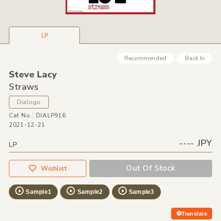
LP
Recommended
Back In
Steve Lacy
Straws
Dialogo
Cat No.: DIALP916
2021-12-21
---- JPY
LP
Out Of Stock
Wishlist
Sample1
Sample2
Sample3
Translate