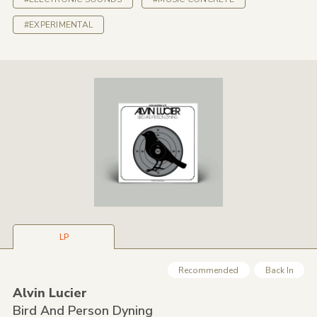
#EXPERIMENTAL
LP
Recommended
Back In
Alvin Lucier
Bird And Person Dyning