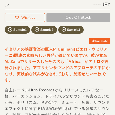
---- JPY
LP
Out Of Stock
Wishlist
Sample1
Sample2
Sample3
Translate
イタリアの映画音楽の巨人P. Umiliani(ピエロ・ウミリア
ーニ)関連の素晴らしい再発が続いていますが、彼が変名
M. Zallaでリリースしたその名も「Africa」がアナログ再
発されました。アフリカンサウンドのアプローチの中にか
なり、実験的な試みがなされており、見逃せない一枚で
す。
自主レーベルLiuto Recordsからリリースしたレアな一
枚。パーカッション、トライバルなサウンドも去ることな
がら、ポリリズム、音の定位、ミュート、音響、サウンド
エフェクトに関する聴覚実験が行われている脅威のサウン
ド。試聴。スピーカーがおかしくなります。 (サイトウ)