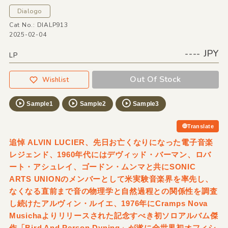
Dialogo
Cat No.: DIALP913
2025-02-04
---- JPY
LP
Out Of Stock
Wishlist
Sample1
Sample2
Sample3
Translate
追悼 ALVIN LUCIER、先日お亡くなりになった電子音楽
レジェンド、1960年代にはデヴィッド・バーマン、ロバ
ート・アシュレイ、ゴードン・ムンマと共にSONIC
ARTS UNIONのメンバーとして米実験音楽界を率先し、
なくなる直前まで音の物理学と自然過程との関係性を調査
し続けたアルヴィン・ルイエ、1976年にCramps Nova
Musichaよりリリースされた記念すべき初ソロアルバム傑
作「Bird And Person Dyning」が遂に全世界初オフィシ