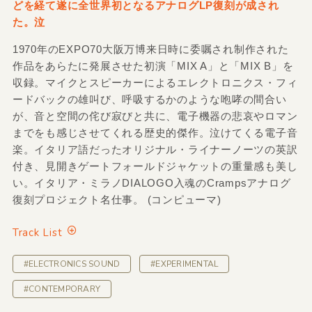
どを経て遂に全世界初となるアナログLP復刻が成され
た。泣
1970年のEXPO70大阪万博来日時に委嘱され制作された
作品をあらたに発展させた初演「MIX A」と「MIX B」を
収録。マイクとスピーカーによるエレクトロニクス・フィ
ードバックの雄叫び、呼吸するかのような咆哮の間合い
が、音と空間の侘び寂びと共に、電子機器の悲哀やロマン
までをも感じさせてくれる歴史的傑作。泣けてくる電子音
楽。イタリア語だったオリジナル・ライナーノーツの英訳
付き、見開きゲートフォールドジャケットの重量感も美し
い。イタリア・ミラノDIALOGO入魂のCrampsアナログ
復刻プロジェクト名仕事。 (コンピューマ)
Track List
#ELECTRONICS SOUND
#EXPERIMENTAL
#CONTEMPORARY