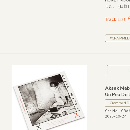
HONEYMO
した。 (日野)
Track List
#CRAMMED 
Aksak Mab
Un Peu De 
Crammed D
Cat No.: CR
2025-10-24