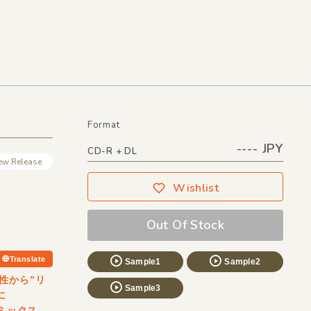
Format
---- JPY
CD-R + DL
ew Release
Wishlist
Out Of Stock
Translate
Sample1
Sample2
性から”リ
Sample3
に
るミックス