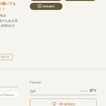
いつ聴いても
Sample3
！！
MED
遊びもある音
た約80分の
E ROCK
Format
---- JPY
2LP
ew Release
Wishlist