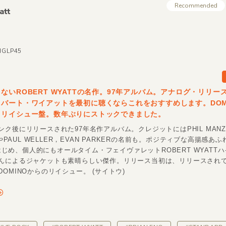
Recommended
att
IGLP45
ないROBERT WYATTの名作。97年アルバム。アナログ・リリー
バート・ワイアットを最初に聴くならこれをおすすめします。DOM
・リイシュー盤。数年ぶりにストックできました。
ク後にリリースされた97年名作アルバム。クレジットにはPHIL MANZ
OやPAUL WELLER，EVAN PARKERの名前も。ポジティブな高揚感あふ
p」はじめ、個人的にもオールタイム・フェイヴァレットROBERT WYATT
んによるジャケットも素晴らしい傑作。リリース当初は、リリースされ
OMINOからのリイシュー。 (サイトウ)