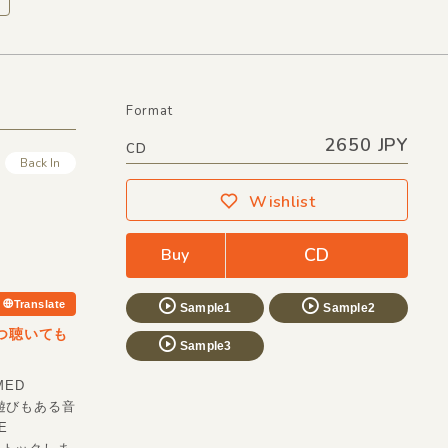
Format
2650 JPY
CD
Back In
Wishlist
CD
Buy
Translate
Sample1
Sample2
いつ聴いても
Sample3
MED
遊びもある音
E