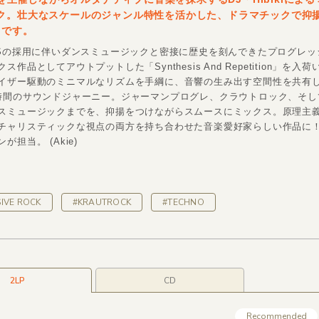
ック。壮大なスケールのジャンル特性を活かした、ドラマチックで抑
目です。
MSの採用に伴いダンスミュージックと密接に歴史を刻んできたプログレッ
作品としてアウトプットした「Synthesis And Repetition」を入
イザー駆動のミニマルなリズムを手綱に、音響の生み出す空間性を共有
時間のサウンドジャーニー。ジャーマンプログレ、クラウトロック、そし
スミュージックまでを、抑揚をつけながらスムースにミックス。原理主
チャリスティックな視点の両方を持ち合わせた音楽愛好家らしい作品に
が担当。 (Akie)
IVE ROCK
#KRAUTROCK
#TECHNO
2LP
CD
Recommended