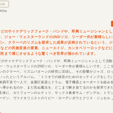
line
060lp
unなどのサイケデリックフォーク・バンドや、即興ミュージシャンと
ー、ジョー・ウェスターランドの2NDソロ、リーダー作が素晴らし
バン、クラーベのリズムを探求した成果が反映されているという、ジ
アなどの民族音楽の要素、ニューエイジ、カンタベリーロックなどに
話性まで感じさせるような驚くべき世界が描かれています。
unなどのサイケデリックフォーク・バンドや、即興ミュージシャンとして活
ー・ウェスターランドの2NDソロ、リーダー作が素晴らしいです。ここ
ンのクラーベ、リズムパターンの研究に没頭し、その影響がジャズ、ロ
いったというアルバム。「トリオでの録音のためのセッテイングをして
体調不良で一人で、金属打楽器とドラム、電子機器とキーボードを組み
へ導かれるのか、まだ見ぬ魔法を、どこまで解き放てるのかを探求でき
主体に、カリフォーンのルティリ、サックス奏者サム・ゲンデル、トラ
ーゲン、ヴァイオリニストのリビー・ローデンボウとクリス・ジュセル