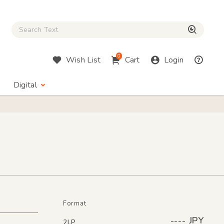
Close Search box
検索
0
Wish List
Cart
Login
Digital
Format
---- JPY
2LP