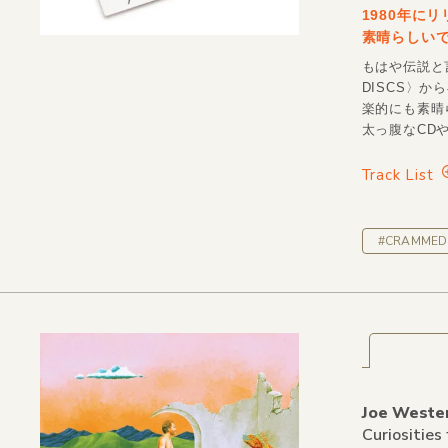
1980年に
素晴らしいで
もはや伝説と言
DISCS〉
楽的にも素晴ら
太っ腹なCD
Track List
#CRAMMED 
Joe Weste
Curiosities