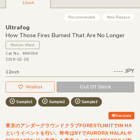
12inch
Recommended
New Release
Ultrafog
How Those Fires Burned That Are No Longer
Motion Ward
Cat No.: MW004
2019-02-26
---- JPY
12inch
Out Of Stock
Wishlist
Sample1
Sample2
Sample3
Translate
東京のアンダーグラウンドクラブFORESTLIMITでIN HA
というイベントを行い、昨年はNYでAURORA HALALや