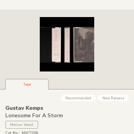
Tape
Recommended
New Release
Gustav Kemps
Lonesome For A Storm
Motion Ward
Cat No.: MWT006