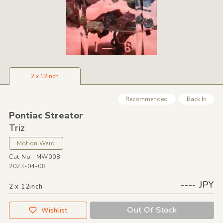
2 x 12inch
Recommended
Back In
Pontiac Streator
Triz
Motion Ward
Cat No.: MW008
2023-04-08
---- JPY
2 x 12inch
Out Of Stock
Wishlist