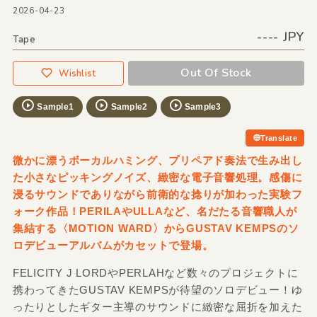
2026-04-23
---- JPY
Tape
Out Of Stock
Wishlist
Sample1
Sample2
Sample3
Translate
微かに漂うボーカルハミング、プリペアド奏法で生み出し
た小さなピッキングノイズ、緻密な電子音響処理。感傷に
浸るサウンドでありながら前衛的な捻りが加わった実験フ
ォーク作品！PERILAやULLAなど、名だたる音響職人が
集結する〈MOTION WARD〉からGUSTAV KEMPSのソ
ロデビューアルバムがカセットで登場。
FELICITY J LORDやPERLAHなど数々のプロジェクトに
携わってきたGUSTAV KEMPSが待望のソロデビュー！ゆ
ったりとしたギター主導のサウンドに緻密な屈折を加えた