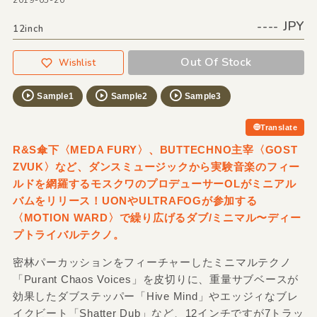
2019-05-20
---- JPY
12inch
Out Of Stock
Wishlist
Sample1
Sample2
Sample3
Translate
R&S傘下〈MEDA FURY〉、BUTTECHNO主宰〈GOST
ZVUK〉など、ダンスミュージックから実験音楽のフィー
ルドを網羅するモスクワのプロデューサーOLがミニアル
バムをリリース！UONやULTRAFOGが参加する
〈MOTION WARD〉で繰り広げるダブ/ミニマル〜ディー
プトライバルテクノ。
密林パーカッションをフィーチャーしたミニマルテクノ
「Purant Chaos Voices」を皮切りに、重量サブベースが
効果したダブステッパー「Hive Mind」やエッジィなブレ
イクビート「Shatter Dub」など、12インチですが7トラッ