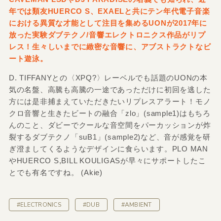
年では類友HUERCO S、EXAELと共にテン年代電子音楽
における異質な才能として注目を集めるUONが2017年に
放った実験ダブテクノ/音響エレクトロニクス作品がリプ
レス！生々しいまでに緻密な音響に、アブストラクトなビ
ート遊泳。
D. TIFFANYとの〈XPQ?〉レーベルでも話題のUONの本
気の名盤、高騰も高騰の一途であっただけに初回を逃した
方には是非捕まえていただきたいリプレスアラート！モノ
クロ音響と生きたビートの融合「zlo」(sample1)はもちろ
んのこと、ダビーでクールな音空間をパーカッションが炸
裂するダブテクノ「suB1」(sample2)など、音が感覚を研
ぎ澄ましてくるようなデザインに食らいます。PLO MAN
やHUERCO S,BILL KOULIGASが早々にサポートしたこ
とでも有名ですね。 (Akie)
#ELECTRONICS
#DUB
#AMBIENT