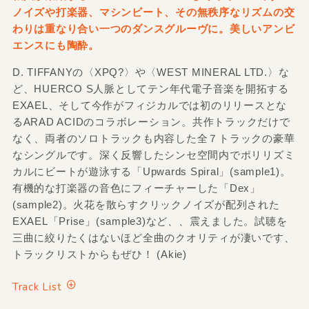
ノイズや打楽器、マシンビート、その無秩序なリズムの交
わりは重なり合い一つのダンスグルーヴに。美しいアンビ
エンスにも陶酔。
D. TIFFANYの〈XPQ?〉や〈WEST MINERAL LTD.〉な
ど、HUERCO S人脈としてテン年代電子音楽を開拓する
EXAEL、そして今作がフィジカルでは初のリリースとな
るARAD ACIDのコラボレーション。共作トラックだけで
なく、両者のソロトラックも内容した全７トラックの豪華
なシングルです。深く反響したシンセ空間内でポリリズミ
カルにビートが遊泳する「Upwards Spiral」(sample1)。
有機的な打楽器の音色にフィーチャーした「Dex」
(sample2)。火花を散らすクリックノイズが配列された
EXAEL「Prise」(sample3)など、、震えました。試聴を
三曲に絞りたくはないほど全曲のクオリティが凄いです、
トラックリストからもぜひ！ (Akie)
Track List