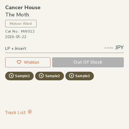
Cancer House
The Moth
Motion Ward
Cat No.: MW012
2026-05-22
---- JPY
LP + Insert
Out Of Stock
Wishlist
Sample1
Sample2
Sample3
Track List