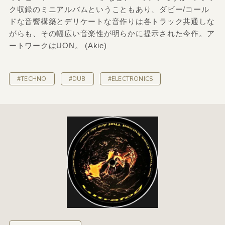
ク収録のミニアルバムということもあり、ダビー/コール
ドな音響構築とデリケートな音作りは各トラック共通しな
がらも、その幅広い音楽性が明らかに提示された今作。ア
ートワークはUON。 (Akie)
#TECHNO
#DUB
#ELECTRONICS