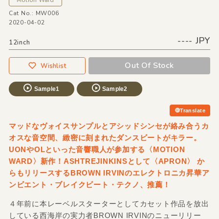
Cat No.: MW006
2020-04-02
---- JPY
12inch
Out Of Stock
Wishlist
Sample1
Sample2
Translate
マッドなヴォイスサンプルとアシッドシンセが絡み合うカ
オスな音空間、緻密に刻まれたダンスビートがキラー。
UONやOLといった音響職人が参加する〈MOTION
WARD〉新作！ASHTREJINKINSとして〈APRON〉 か
らもリリースするBROWN IRVINのエレクトロニカ昇華ア
ンビエント・ブレイクビート・テクノ、推薦！
４年前に本レーベルスターターとしてカセット作品を放出
している西海岸の実力者BROWN IRVINのニューリリー