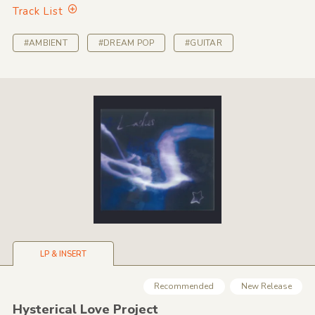
Track List
#AMBIENT
#DREAM POP
#GUITAR
LP & INSERT
Recommended
New Release
Hysterical Love Project