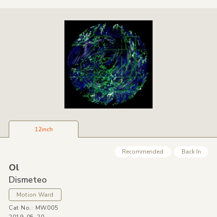
12inch
Recommended
Back In
Ol
Dismeteo
Motion Ward
Cat No.: MW005