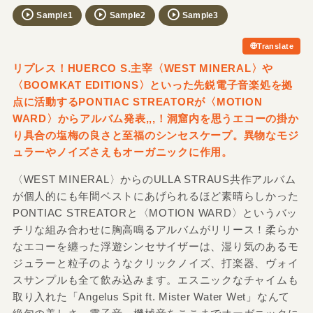
Sample1
Sample2
Sample3
Translate
リプレス！HUERCO S.主宰〈WEST MINERAL〉や
〈BOOMKAT EDITIONS〉といった先鋭電子音楽処を拠
点に活動するPONTIAC STREATORが〈MOTION
WARD〉からアルバム発表,,,！洞窟内を思うエコーの掛か
り具合の塩梅の良さと至福のシンセスケープ。異物なモジ
ュラーやノイズさえもオーガニックに作用。
〈WEST MINERAL〉からのULLA STRAUS共作アルバム
が個人的にも年間ベストにあげられるほど素晴らしかった
PONTIAC STREATORと〈MOTION WARD〉というバッ
チリな組み合わせに胸高鳴るアルバムがリリース！柔らか
なエコーを纏った浮遊シンセサイザーは、湿り気のあるモ
ジュラーと粒子のようなクリックノイズ、打楽器、ヴォイ
スサンプルも全て飲み込みます。エスニックなチャイムも
取り入れた「Angelus Spit ft. Mister Water Wet」なんて