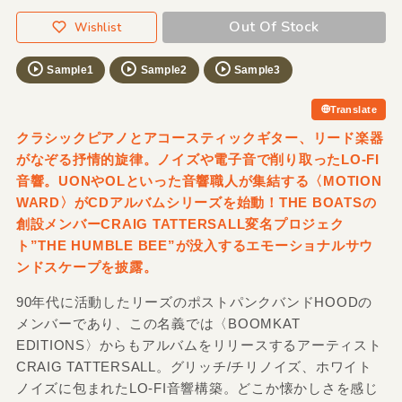
Out Of Stock
Wishlist
Sample1
Sample2
Sample3
Translate
クラシックピアノとアコースティックギター、リード楽器
がなぞる抒情的旋律。ノイズや電子音で削り取ったLO-FI
音響。UONやOLといった音響職人が集結する〈MOTION
WARD〉がCDアルバムシリーズを始動！THE BOATSの
創設メンバーCRAIG TATTERSALL変名プロジェク
ト”THE HUMBLE BEE”が没入するエモーショナルサウ
ンドスケープを披露。
90年代に活動したリーズのポストパンクバンドHOODの
メンバーであり、この名義では〈BOOMKAT
EDITIONS〉からもアルバムをリリースするアーティスト
CRAIG TATTERSALL。グリッチ/チリノイズ、ホワイト
ノイズに包まれたLO-FI音響構築。どこか懐かしさを感じ