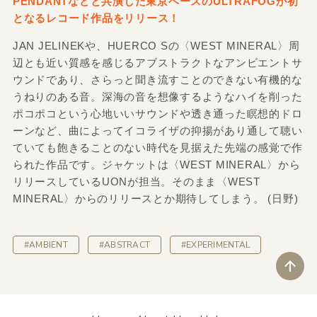
PENDANTなどと共演した東京ベースのULTRAFOGが初
となるレコード作品をリリース！
JAN JELINEKや、HUERCO Sの〈WEST MINERAL〉周
辺とも近い質感を感じるアブストラクトなアンビエントサ
ウンドであり、さらっと聞き流すことのできない有機的な
うねりのある音。深海の音を想像するようなハイを削った
ポコポコという心地いいサウンドや透き通った瞑想的ドロ
ーンなど、曲によってイコライザの抑揚があり通して聴い
ていても飽きることのない時代を見据えた先端の感覚で作
られた作品です。ジャケットは〈WEST MINERAL〉から
リリースしているUONが担当。そのまま〈WEST
MINERAL〉からのリリースとか期待してしまう。 (日野)
#AMBIENT
#ABSTRACT
#EXPERIMENTAL
ペ