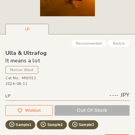
LP
Recommended
Back In
Ulla &
Ultrafog
It means a lot
Motion Ward
Cat No.: MW011
2024-08-11
---- JPY
LP
Out Of Stock
Wishlist
Sample1
Sample2
Sample3