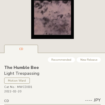
CD
Recommended
New Release
The Humble Bee
Light Trespassing
Motion Ward
Cat No.: MWCD001
2022-02-20
---- JPY
CD