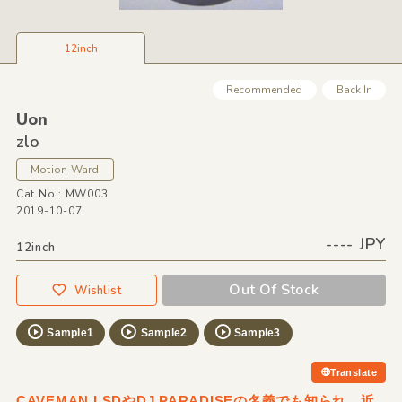
12inch
Recommended
Back In
Uon
zlo
Motion Ward
Cat No.: MW003
2019-10-07
---- JPY
12inch
Out Of Stock
Wishlist
Sample1
Sample2
Sample3
Translate
CAVEMAN LSDやDJ PARADISEの名義でも知られ、近