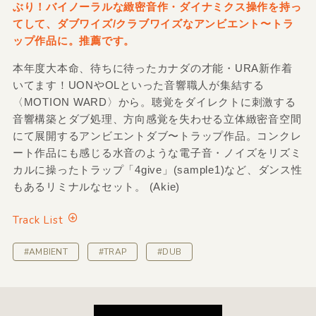
ぶり！バイノーラルな緻密音作・ダイナミクス操作を持っ
てして、ダブワイズ/クラブワイズなアンビエント〜トラ
ップ作品に。推薦です。
本年度大本命、待ちに待ったカナダの才能・URA新作着
いてます！UONやOLといった音響職人が集結する
〈MOTION WARD〉から。聴覚をダイレクトに刺激する
音響構築とダブ処理、方向感覚を失わせる立体緻密音空間
にて展開するアンビエントダブ〜トラップ作品。コンクレ
ート作品にも感じる水音のような電子音・ノイズをリズミ
カルに操ったトラップ「4give」(sample1)など、ダンス性
もあるリミナルなセット。 (Akie)
Track List
#AMBIENT
#TRAP
#DUB