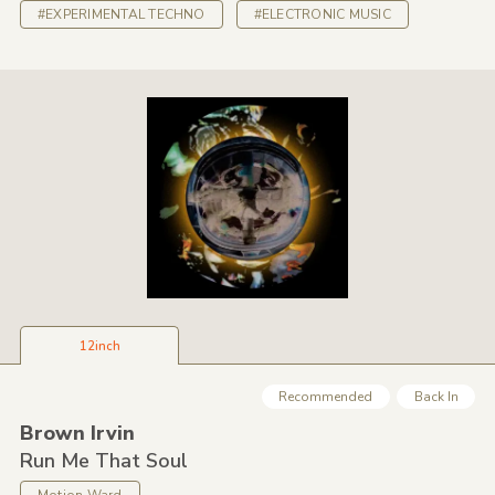
#EXPERIMENTAL TECHNO
#ELECTRONIC MUSIC
12inch
Recommended
Back In
Brown Irvin
Run Me That Soul
Motion Ward