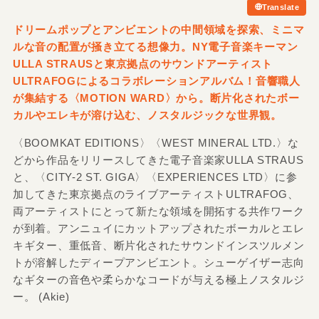
Translate
ドリームポップとアンビエントの中間領域を探索、ミニマ
ルな音の配置が掻き立てる想像力。NY電子音楽キーマン
ULLA STRAUSと東京拠点のサウンドアーティスト
ULTRAFOGによるコラボレーションアルバム！音響職人
が集結する〈MOTION WARD〉から。断片化されたボー
カルやエレキが溶け込む、ノスタルジックな世界観。
〈BOOMKAT EDITIONS〉〈WEST MINERAL LTD.〉な
どから作品をリリースしてきた電子音楽家ULLA STRAUS
と、〈CITY-2 ST. GIGA〉〈EXPERIENCES LTD〉に参
加してきた東京拠点のライブアーティストULTRAFOG、
両アーティストにとって新たな領域を開拓する共作ワーク
が到着。アンニュイにカットアップされたボーカルとエレ
キギター、重低音、断片化されたサウンドインスツルメン
トが溶解したディープアンビエント。シューゲイザー志向
なギターの音色や柔らかなコードが与える極上ノスタルジ
ー。 (Akie)