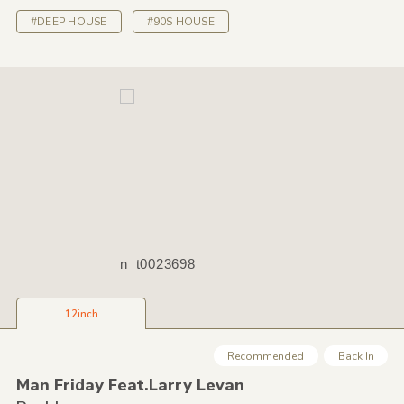
#DEEP HOUSE
#90S HOUSE
n_t0023698
12inch
Recommended
Back In
Man Friday Feat.Larry Levan