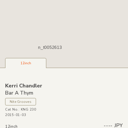
n_t0052613
12inch
Kerri Chandler
Bar A Thym
Nite Grooves
Cat No.: KNG 230
2015-01-03
---- JPY
12inch