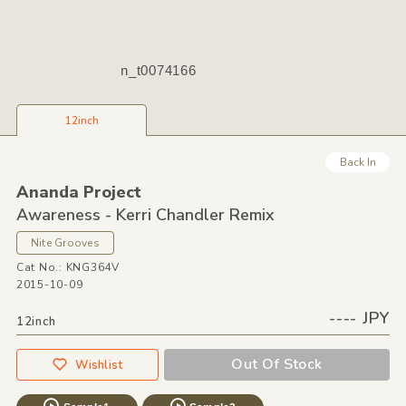
n_t0074166
12inch
Back In
Ananda Project
Awareness - Kerri Chandler Remix
Nite Grooves
Cat No.: KNG364V
2015-10-09
---- JPY
12inch
Out Of Stock
Wishlist