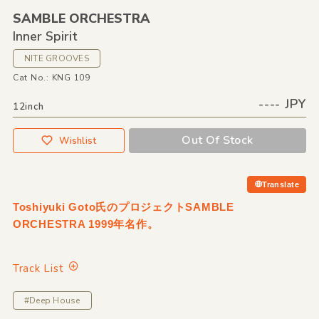
SAMBLE ORCHESTRA
Inner Spirit
NITE GROOVES
Cat No.: KNG 109
---- JPY
12inch
Out Of Stock
Wishlist
Translate
Toshiyuki Goto氏のプロジェクトSAMBLE
ORCHESTRA 1999年名作。
Track List
#Deep House