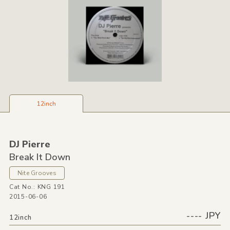
12inch
DJ Pierre
Break It Down
Nite Grooves
Cat No.: KNG 191
2015-06-06
---- JPY
12inch