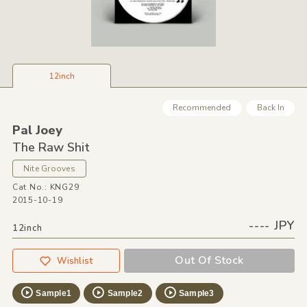
12inch
Recommended
Back In
Pal Joey
The Raw Shit
Nite Grooves
Cat No.: KNG29
2015-10-19
---- JPY
12inch
Out Of Stock
Wishlist
Sample1
Sample2
Sample3