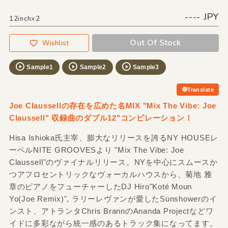
---- JPY
12inch×2
Out Of Stock
Wishlist
Sample1
Sample2
Sample3
Translate
Joe Claussellの存在を広めた名MIX "Mix The Vibe: Joe
Claussell" 収録曲のダブル12"コンピレーション！
Hisa Ishioka氏主宰、膨大なリリースを誇るNY HOUSEレ
ーベルNITE GROOVESより "Mix The Vibe: Joe
Claussell"のヴァイナルリリース。NYを中心にスムースか
つアフロセントリックなヴォーカルハウスから、菊地 雅
章のピアノをフューチャーしたDJ Hiro"Koté Moun
Yo(Joe Remix)", ラリーレヴァンが愛したSunshowerのイ
ンスト、アトランタChris BrannのAnanda Projectなどワ
イドに多彩ながら統一感のあるトラック集になってます。