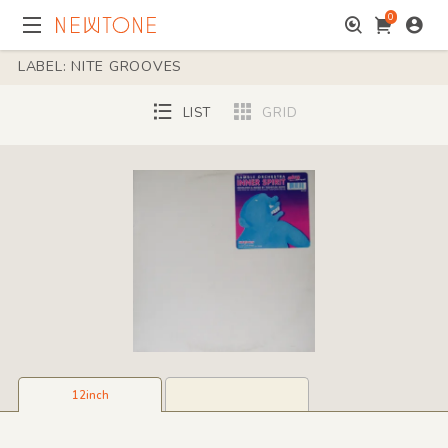
0
LABEL: NITE GROOVES
LIST
GRID
12inch