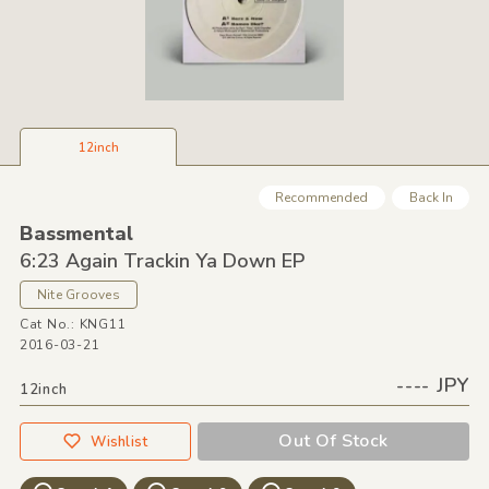
12inch
Recommended
Back In
Bassmental
6:23 Again Trackin Ya Down EP
Nite Grooves
Cat No.: KNG11
2016-03-21
---- JPY
12inch
Out Of Stock
Wishlist