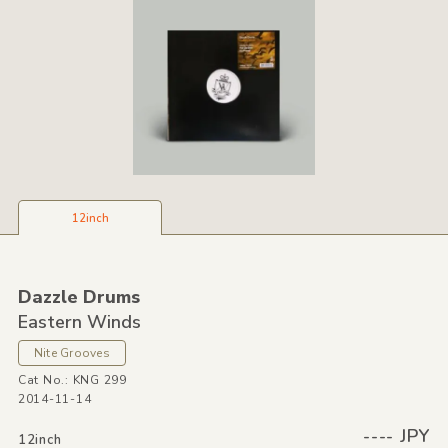
12inch
Dazzle Drums
Eastern Winds
Nite Grooves
Cat No.: KNG 299
2014-11-14
---- JPY
12inch