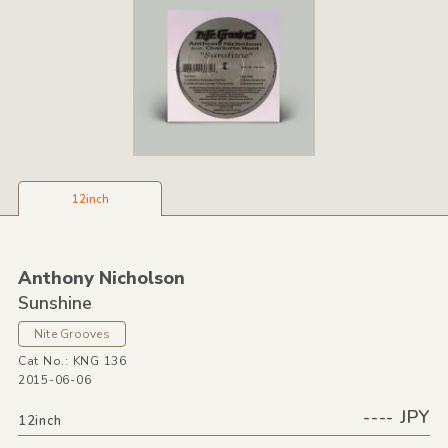
12inch
Anthony Nicholson
Sunshine
Nite Grooves
Cat No.: KNG 136
2015-06-06
---- JPY
12inch