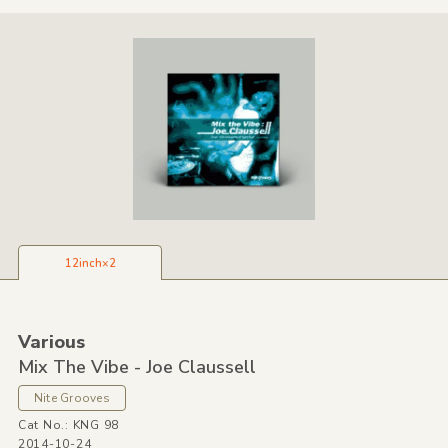
12inch×2
Various
Mix The Vibe - Joe Claussell
Nite Grooves
Cat No.: KNG 98
2014-10-24