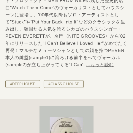
ト・プロジェクト・MEN FROM NILEの残した歴史的名
曲”Watch Them Come”のヴォーカリストとしてハウスシ
ーンに登場し、'00年代以降もソロ・アーティストとし
て”Stuck”や"Put Your Back Into It"などのクラシックを生
み出し、確固たる人気を誇るシカゴのハウスシンガー・
PEVEN EVERETTが、名門〈NITE GROOVES〉から'02
年にリリースした”I Can't Believe I Loved Her”がめでたく
再発！マルチなミュージシャンとしての顔を持つPEVEN
本人の鍵盤(sample1)に溶ろける前半をへてヴォーカル
(sample2)が立ち上がってくる”I Can't
...もっと読む
#DEEP HOUSE
#CLASSIC HOUSE