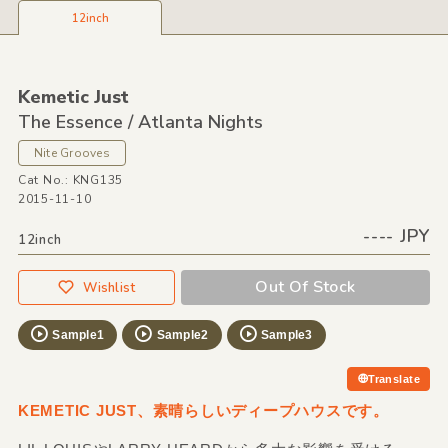
12inch
Kemetic Just
The Essence /
Atlanta Nights
Nite Grooves
Cat No.: KNG135
2015-11-10
---- JPY
12inch
Out Of Stock
Wishlist
Sample1
Sample2
Sample3
Translate
KEMETIC JUST、素晴らしいディープハウスです。