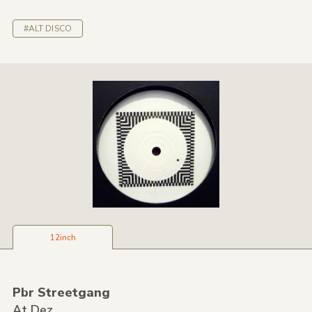
#ALT DISCO
12inch
Pbr Streetgang
At Dez