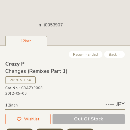
n_t0053907
12inch
Recommended
Back In
Crazy P
Changes
(Remixes Part 1)
20:20 Vision
Cat No.: CRAZYP008
2012-05-06
---- JPY
12inch
Out Of Stock
Wishlist