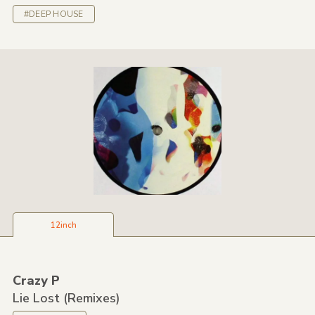
#DEEP HOUSE
12inch
Crazy P
Lie Lost
(Remixes)