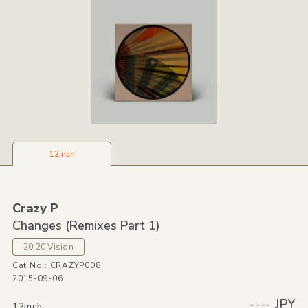
12inch
Crazy P
Changes
(Remixes Part 1)
20:20 Vision
Cat No.: CRAZYP008
2015-09-06
---- JPY
12inch