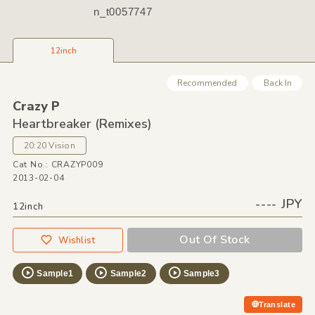
n_t0057747
12inch
Recommended
Back In
Crazy P
Heartbreaker
(Remixes)
20:20 Vision
Cat No.: CRAZYP009
2013-02-04
---- JPY
12inch
Out Of Stock
Wishlist
Sample1
Sample2
Sample3
Translate