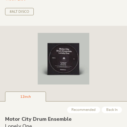
#ALT DISCO
12inch
Recommended
Back In
Motor City Drum Ensemble
Lonely One