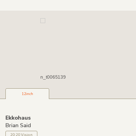
n_t0065139
12inch
Ekkohaus
Brian Said
20:20 Vision