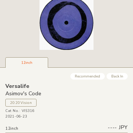
12inch
Recommended
Back In
Versalife
Asimov's Code
20:20 Vision
Cat No.: VIS316
2021-06-23
---- JPY
12inch