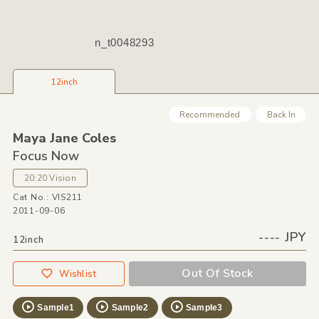
n_t0048293
12inch
Recommended
Back In
Maya Jane Coles
Focus Now
20:20 Vision
Cat No.: VIS211
2011-09-06
---- JPY
12inch
Out Of Stock
Wishlist
Sample1
Sample2
Sample3