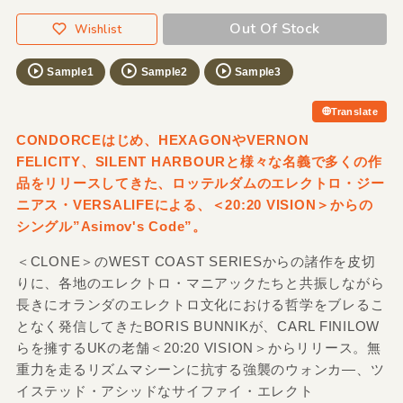
Out Of Stock
Wishlist
Sample1
Sample2
Sample3
Translate
CONDORCEはじめ、HEXAGONやVERNON
FELICITY、SILENT HARBOURと様々な名義で多くの作
品をリリースしてきた、ロッテルダムのエレクトロ・ジー
ニアス・VERSALIFEによる、＜20:20 VISION＞からの
シングル”Asimov's Code”。
＜CLONE＞のWEST COAST SERIESからの諸作を皮切
りに、各地のエレクトロ・マニアックたちと共振しながら
長きにオランダのエレクトロ文化における哲学をブレるこ
となく発信してきたBORIS BUNNIKが、CARL FINILOW
らを擁するUKの老舗＜20:20 VISION＞からリリース。無
重力を走るリズムマシーンに抗する強襲のウォンカ―、ツ
イステッド・アシッドなサイファイ・エレクト