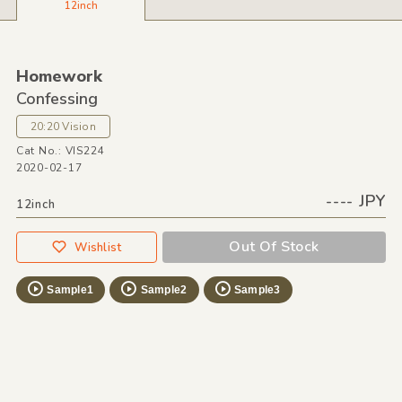
12inch
Homework
Confessing
20:20 Vision
Cat No.: VIS224
2020-02-17
---- JPY
12inch
Out Of Stock
Wishlist
Sample1
Sample2
Sample3