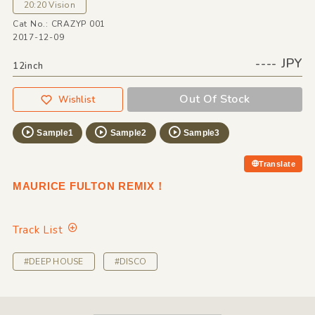
20:20 Vision
Cat No.: CRAZYP 001
2017-12-09
---- JPY
12inch
Out Of Stock
Wishlist
Sample1
Sample2
Sample3
Translate
MAURICE FULTON REMIX！
Track List
#DEEP HOUSE
#DISCO