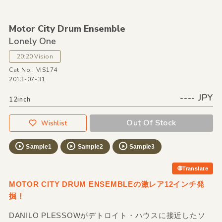
Motor City Drum Ensemble
Lonely One
20:20 Vision
Cat No.: VIS174
2013-07-31
---- JPY
12inch
Out Of Stock
Wishlist
Sample1
Sample2
Sample3
Translate
MOTOR CITY DRUM ENSEMBLEの激レア12インチ発
掘！
DANILO PLESSOWがデトロイト・ハウスに接近したソ