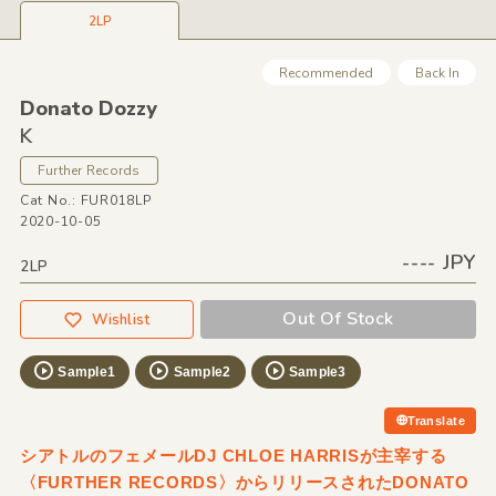
2LP
Recommended
Back In
Donato Dozzy
K
Further Records
Cat No.: FUR018LP
2020-10-05
---- JPY
2LP
Out Of Stock
Wishlist
Sample1
Sample2
Sample3
Translate
シアトルのフェメールDJ CHLOE HARRISが主宰する
〈FURTHER RECORDS〉からリリースされたDONATO