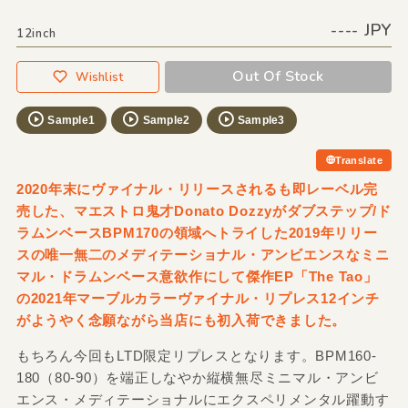
---- JPY
12inch
Out Of Stock
Wishlist
Sample1
Sample2
Sample3
Translate
2020年末にヴァイナル・リリースされるも即レーベル完
売した、マエストロ鬼才Donato Dozzyがダブステップ/ド
ラムンベースBPM170の領域へトライした2019年リリー
スの唯一無二のメディテーショナル・アンビエンスなミニ
マル・ドラムンベース意欲作にして傑作EP「The Tao」
の2021年マーブルカラーヴァイナル・リプレス12インチ
がようやく念願ながら当店にも初入荷できました。
もちろん今回もLTD限定リプレスとなります。BPM160-
180（80-90）を端正しなやか縦横無尽ミニマル・アンビ
エンス・メディテーショナルにエクスペリメンタル躍動す