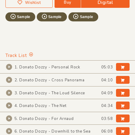
Digital
Buy
Wishlist
Sample
Sample
Sample
Track List
1. Donato Dozzy - Personal Rock
05:03
2. Donato Dozzy - Cross Panorama
04:10
3. Donato Dozzy - The Loud Silence
04:09
4. Donato Dozzy - The Net
04:34
5. Donato Dozzy - For Arnaud
03:58
6. Donato Dozzy - Downhill to the Sea
06:08