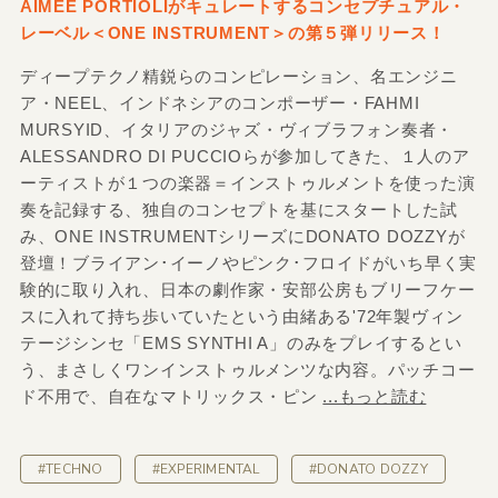
AIMÉE PORTIOLIがキュレートするコンセプチュアル・
レーベル＜ONE INSTRUMENT＞の第５弾リリース！
ディープテクノ精鋭らのコンピレーション、名エンジニ
ア・NEEL、インドネシアのコンポーザー・FAHMI
MURSYID、イタリアのジャズ・ヴィブラフォン奏者・
ALESSANDRO DI PUCCIOらが参加してきた、１人のア
ーティストが１つの楽器＝インストゥルメントを使った演
奏を記録する、独自のコンセプトを基にスタートした試
み、ONE INSTRUMENTシリーズにDONATO DOZZYが
登壇！ブライアン･イーノやピンク･フロイドがいち早く実
験的に取り入れ、日本の劇作家・安部公房もブリーフケー
スに入れて持ち歩いていたという由緒ある'72年製ヴィン
テージシンセ「EMS SYNTHI A」のみをプレイするとい
う、まさしくワンインストゥルメンツな内容。パッチコー
ド不用で、自在なマトリックス・ピン
...もっと読む
#TECHNO
#EXPERIMENTAL
#DONATO DOZZY