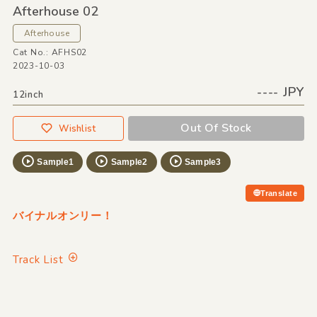
Afterhouse 02
Afterhouse
Cat No.: AFHS02
2023-10-03
---- JPY
12inch
Out Of Stock
Wishlist
Sample1
Sample2
Sample3
Translate
バイナルオンリー！
Track List