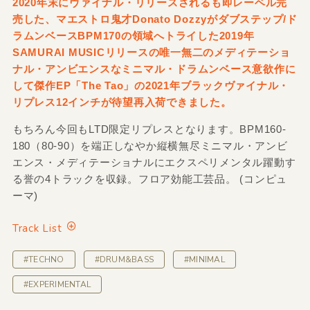
2020年末にヴァイナル・リリースされるも即レーベル完
売した、マエストロ鬼才Donato Dozzyがダブステップ/ド
ラムンベースBPM170の領域へトライした2019年
SAMURAI MUSICリリースの唯一無二のメディテーショ
ナル・アンビエンスなミニマル・ドラムンベース意欲作に
して傑作EP「The Tao」の2021年ブラックヴァイナル・
リプレス12インチが待望再入荷できました。
もちろん今回もLTD限定リプレスとなります。BPM160-
180（80-90）を端正しなやか縦横無尽ミニマル・アンビ
エンス・メディテーショナルにエクスペリメンタル躍動す
る誉の4トラックを収録。フロア効能工芸品。 (コンピュ
ーマ)
Track List
#TECHNO
#DRUM&BASS
#MINIMAL
#EXPERIMENTAL