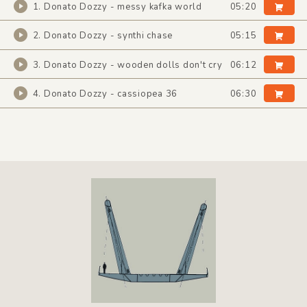
1. Donato Dozzy - messy kafka world
05:20
2. Donato Dozzy - synthi chase
05:15
3. Donato Dozzy - wooden dolls don't cry
06:12
4. Donato Dozzy - cassiopea 36
06:30