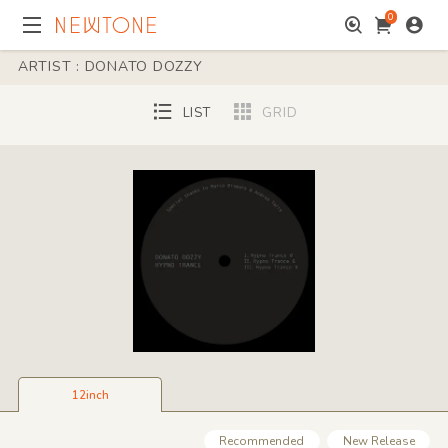
0
ARTIST : DONATO DOZZY
LIST
GRID
12inch
Recommended
New Release