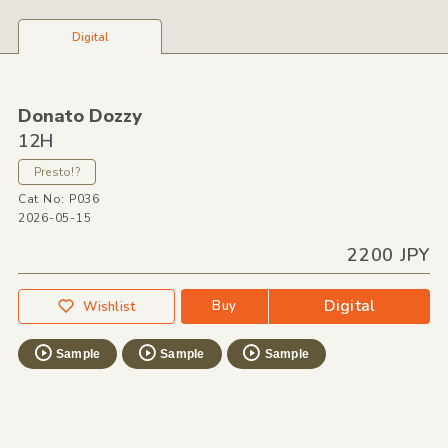
Digital
Donato Dozzy
12H
Presto!?
Cat No: P036
2026-05-15
2200 JPY
Digital
Buy
Wishlist
Sample
Sample
Sample