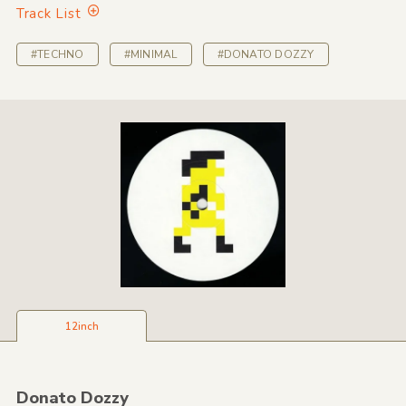
Track List
#TECHNO
#MINIMAL
#DONATO DOZZY
12inch
Donato Dozzy