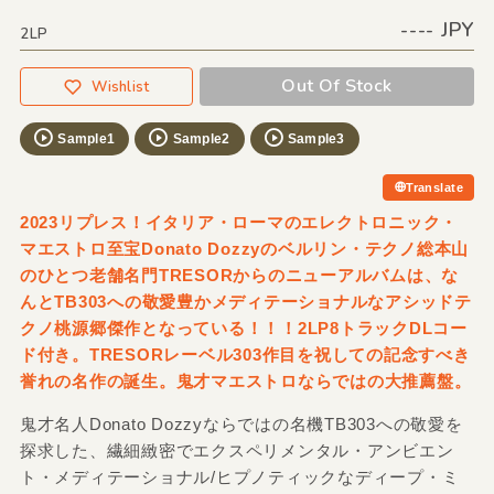
---- JPY
2LP
Out Of Stock
Wishlist
Sample1
Sample2
Sample3
Translate
2023リプレス！イタリア・ローマのエレクトロニック・
マエストロ至宝Donato Dozzyのベルリン・テクノ総本山
のひとつ老舗名門TRESORからのニューアルバムは、な
んとTB303への敬愛豊かメディテーショナルなアシッドテ
クノ桃源郷傑作となっている！！！2LP8トラックDLコー
ド付き。TRESORレーベル303作目を祝しての記念すべき
誉れの名作の誕生。鬼才マエストロならではの大推薦盤。
鬼才名人Donato Dozzyならではの名機TB303への敬愛を
探求した、繊細緻密でエクスペリメンタル・アンビエン
ト・メディテーショナル/ヒプノティックなディープ・ミ