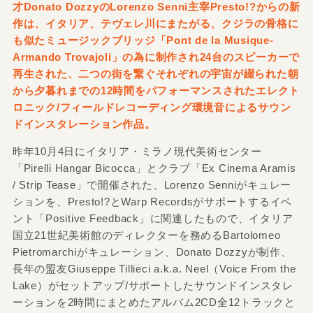
才Donato DozzyのLorenzo Senni主宰Presto!?からの新
作は、イタリア、テヴェレ川にまたがる、クジラの骨格に
も似たミュージックブリッジ「Pont de la Musique-
Armando Trovajoli」の為に制作され24台のスピーカーで
再生された、二つの街を繋ぐそれぞれの宇宙が綴られた朝
から夕暮れまでの12時間をパフォーマンスされたエレクト
ロニック/フィールドレコーディング環境音によるサウン
ドインスタレーション作品。
昨年10月4日にイタリア・ミラノ現代美術センター
「Pirelli Hangar Bicocca」とクラブ「Ex Cinema Aramis
/ Strip Tease」で開催された、Lorenzo Senniがキュレー
ションを、Presto!?とWarp Recordsがサポートするイベ
ント「Positive Feedback」に関連したもので、イタリア
国立21世紀美術館のディレクターを務めるBartolomeo
Pietromarchiがキュレーション、Donato Dozzyが制作、
長年の盟友Giuseppe Tillieci a.k.a. Neel（Voice From the
Lake）がセットアップ/サポートしたサウンドインスタレ
ーションを2時間にまとめたアルバム2CD全12トラックと