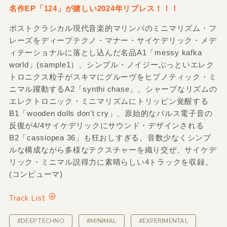
名作EP「124」が嬉しい2024年リプレス！！！
ポストクラシカル現代音楽的マリンバのミニマリズム・フ
レーズをディープテクノ・マナー・サイケデリック・メデ
ィテーショナルに落とし込んだ名品A1「messy kafka
world」(sample1）、シンプル・ノイジーぶっといエレク
トロニクス粒子がスキマにグルーヴをヒプノティック・ミ
ニマル躍動するA2「synthi chase」、シャープなリズムの
エレクトロニック・ミニマリズムにトリッピン覚醒する
B1「wooden dolls don’t cry」、原始的なパルス電子音の
反復が4/4サイケデリックにサウンド・デザインされる
B2「cassiopea 36」も狂おしすぎる。音数少なくシンプ
ルな構成ながら多様なテクスチャーを織り交ぜ、サイケデ
リック・ミニマル説得力に素晴らしい4トラックを収録。
(コンピューマ)
Track List
#DEEP TECHNO
#MINIMAL
#EXPERIMENTAL