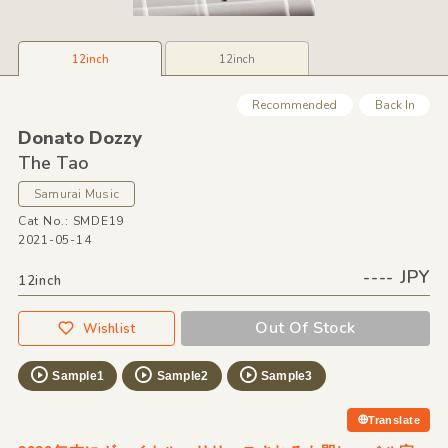
12inch
12inch
Recommended
Back In
Donato Dozzy
The Tao
Samurai Music
Cat No.: SMDE19
2021-05-14
---- JPY
12inch
Out Of Stock
Wishlist
Sample1
Sample2
Sample3
Translate