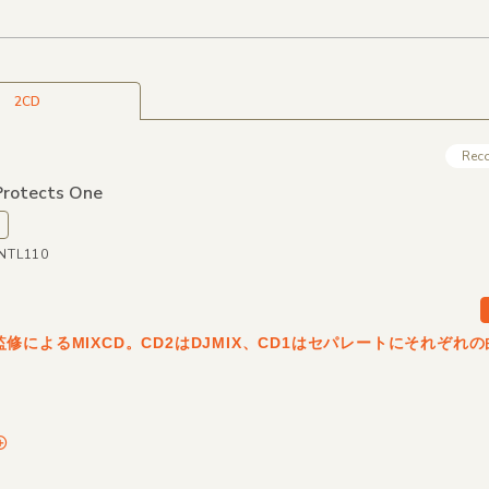
2CD
Rec
rotects One
MNTL110
per監修によるMIXCD。CD2はDJMIX、CD1はセパレートにそれぞれ