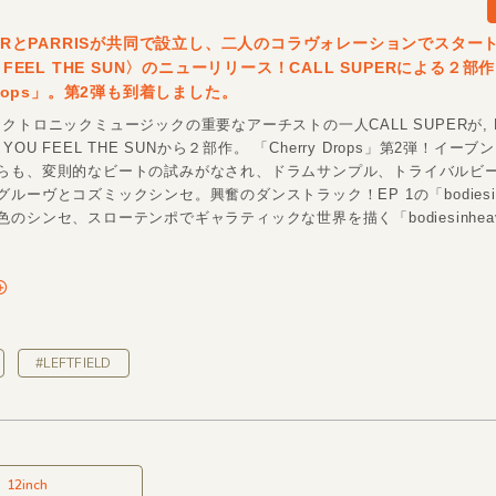
UPERとPARRISが共同で設立し、二人のコラヴォレーションでスター
U FEEL THE SUN〉のニューリリース！CALL SUPERによる２部
 Drops」。第2弾も到着しました。
クトロニックミュージックの重要なアーチストの一人CALL SUPERが, P
YOU FEEL THE SUNから２部作。 「Cherry Drops」第2弾！イー
らも、変則的なビートの試みがなされ、ドラムサンプル、トライバルビ
ルーヴとコズミックシンセ。興奮のダンストラック！EP 1の「bodiesinh
のシンセ、スローテンポでギャラティックな世界を描く「bodiesinheaven
#LEFTFIELD
12inch