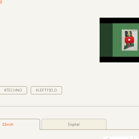
#TECHNO
#LEFTFIELD
12inch
Digital