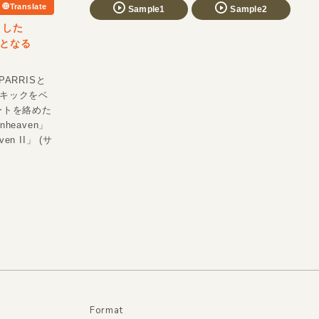
Translate
Sample1
Sample2
トした
作となる
ARRISと
ブンキックをベ
ートを絡めた
eaven」
 II」 (サ
Format