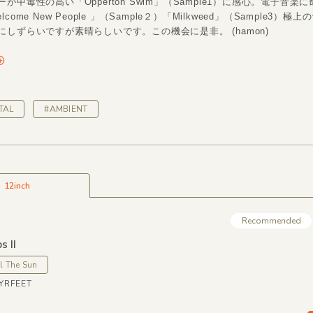
が中毒性の高い「Opperton Swim」（Sample1）に感心。電子音楽
come New People 」（Sample２）「Milkweed」（Sample3）極
にしずらいですが素晴らしいです。この機会に是非。 (hamon)
TAL
#AMBIENT
12inch
Recommended
s II
l The Sun
LYRFEET