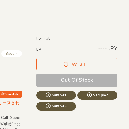
Format
---- JPY
LP
Back In
Wishlist
Out Of Stock
Translate
Sample1
Sample2
らリリースされ
Sample3
 Super
線の曲がった