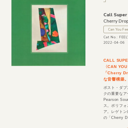
Call Super
Cherry Drop
Can You Fee
Cat No.: FE
2022-04-06
CALL S
〈CAN YO
「Cherr
な音響構築。
ポスト・ダブ
クの重要なアー
Pearson 
ス。ポリフォ
ア。レゲトン感
の「Cherry