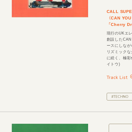
CALL S
〈CAN YO
「Cherry
現行のUKエレ
創設したCAN 
ースにしなが
リズミックなグ
に続く、極彩色
イトウ)
Track List
#TECHNO