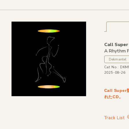
Call Super
A Rhythm P
Dekmantel
Cat No.: DK
2025-08-26
Call Su
れたCD。
Track List