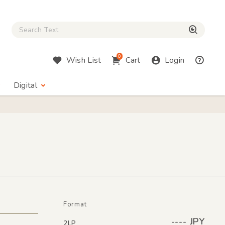
Close Search box
検索
0
Wish List
Cart
Login
Digital
Format
---- JPY
2LP