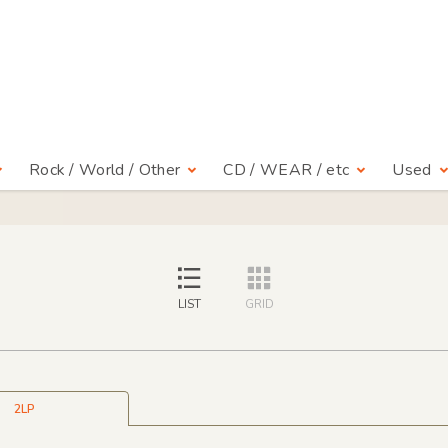
Rock / World / Other
CD / WEAR / etc
Used
LIST
GRID
2LP