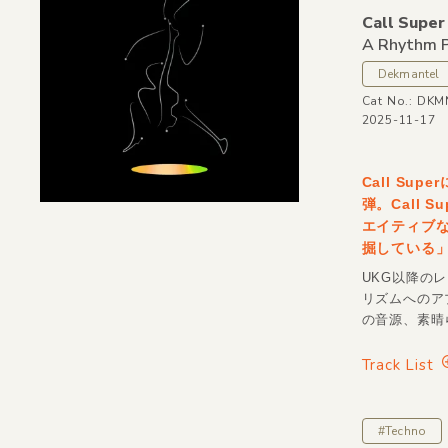
Call Super
A Rhythm P
Dekmantel
Cat No.: DK
2025-11-17
Call Su
弾。Call
エイティブ
掘している
UKG以降の
リズムへのア
の音源、素晴
Track List
#Techno