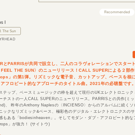
Recommended
s I
l The Sun
ELYRHEAD
UPERとPARRISが共同で設立し、二人のコラヴォレーションでスター
U FEEL THE SUN〉のニューリリース！CALL SUPERによる２部
y Drops」の第1弾。リズミックな電子音、カットアップ、ベースを核
アフロビート的なアプローチのタイトル曲。2021年の必聴盤です
ステップ、ベースミュージックの枠を超えて現行のUKエレクトロニック
チストの一人CALL SUPERのニューリリース。PARRISとの共作(ミ
Sound)、 昨年のAnthony Naplesの〈INCIENSO〉からのアルバムに続
ニックなリズミック&ベース、極彩色のデジタル・エレクトロニクスの
もある「bodiesinheaven」。そしてモダン・ダブ・アフロビート的
 Drops」が強力！ (サイトウ)