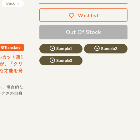
Back In
Wishlist
Out Of Stock
Translate
Sample1
Sample2
ナルカット第1
Sample3
すが、「クリ
な才能を発
ム、複合的な
ークさの自身