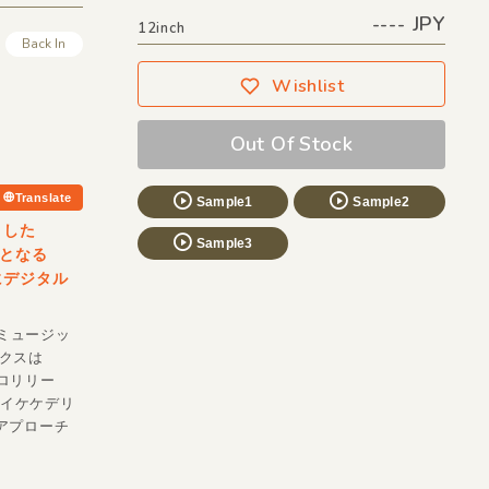
---- JPY
12inch
Back In
Wishlist
Out Of Stock
Translate
Sample1
Sample2
トした
Sample3
作となる
にデジタル
。
ミュージッ
ックスは
くソロリリー
サイケケデリ
なアプローチ