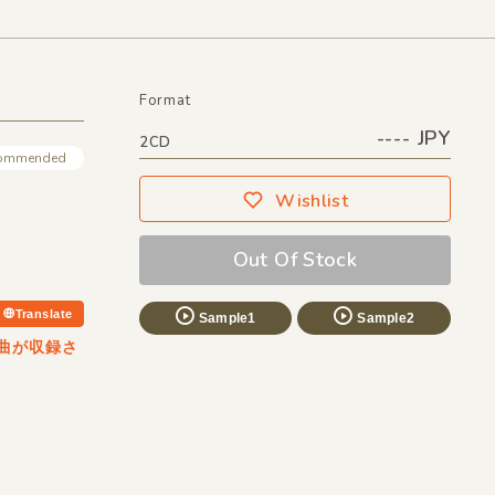
Format
---- JPY
2CD
ommended
Wishlist
Out Of Stock
Translate
Sample1
Sample2
の曲が収録さ