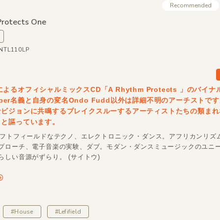
Recommended
rotects One
MNTL110LP
perによるオフィシャルミックスCD「A Rhythm Protects 」のバイ
 Super名義と自身の変名Ondo Fudd以外は詳細不明のアーチストで
なビジョンに共鳴するブレイクスルーするアーティストたちの類まれ
」と謳っています。
レフトフィールドなテクノ、エレクトロニック・ダンス。アフリカンリズ
プローチ、電子音楽の実験、ダブ。モダン・ダンスミュージックのユニ
らしい音源がずらり。 (サイトウ)
#House
#Lefifield