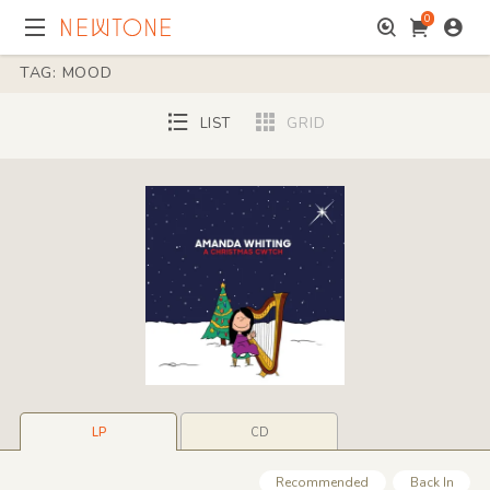
0
TAG: MOOD
LIST
GRID
LP
CD
Recommended
Back In