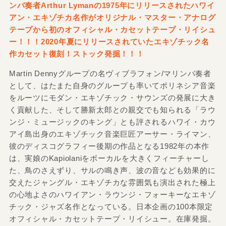
ンバ奏者Arthur Lymanの1975年にリリースされたハワイ
アン・エキゾチカ名作がオリジナル・マスター・アナログ
テープから初のオフィシャル・カセットテープ・リイシュ
ー！！！2020年夏にリリースされていたエキゾチック名
作カセット復刻！ストック発掘！！！
Martin Dennyグループの名ヴィブラフォン/マリンバ奏者
として、はたまた自身のグループも率いてポリネシア音楽
をルーツにモダン・エキゾチック・サウンズの発展に大き
く貢献した、そして勝新太郎との親交でも知られる「ラウ
ンジ・ミュージックのキング」とも評されるハワイ・カウ
アイ島出身のエキゾチック音楽巨匠アーサー・ライマン、
彼のディスコグラフィー後期の作品となる1982年の本作
は、実娘のKapiolaniをボーカルを大きくフィーチャーし
た、鳥のさえずり、サルの鳴き声、波の音なども効果的に
交えたジャングル・エキゾチカな雰囲気も演出された極上
の心地よさのハワイアン・ラウンジ・フォーキーなエキゾ
チック・ジャズ名作となっている。日本企画の100本限定
オフィシャル・カセットテープ・リイシュー。在庫発掘。