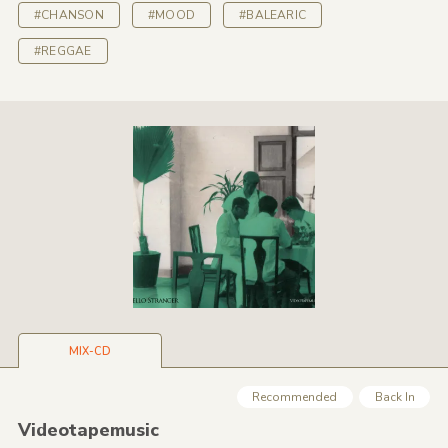
#CHANSON
#MOOD
#BALEARIC
#REGGAE
MIX-CD
Recommended
Back In
Videotapemusic