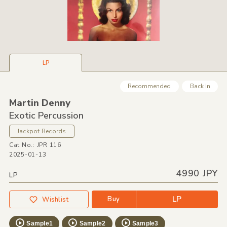
LP
Recommended
Back In
Martin Denny
Exotic Percussion
Jackpot Records
Cat No.: JPR 116
2025-01-13
4990 JPY
LP
LP
Buy
Wishlist
Sample1
Sample2
Sample3