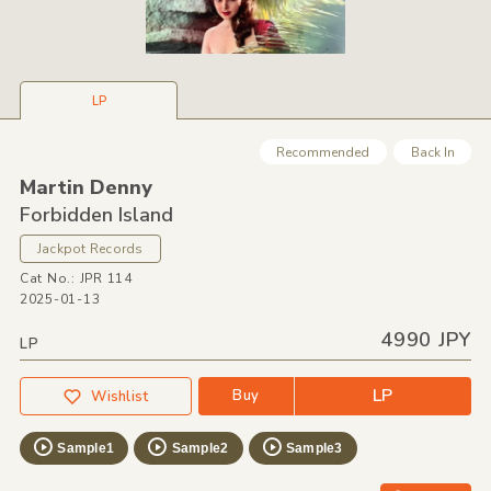
LP
Recommended
Back In
Martin Denny
Forbidden Island
Jackpot Records
Cat No.: JPR 114
2025-01-13
4990 JPY
LP
LP
Buy
Wishlist
Sample1
Sample2
Sample3