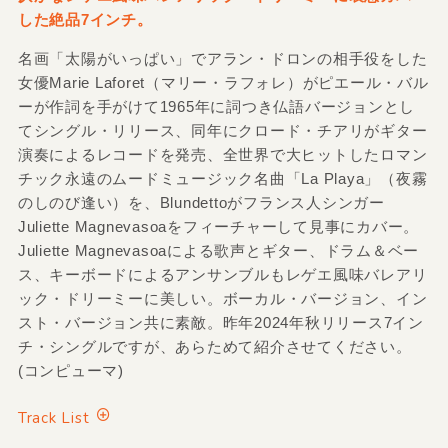
した絶品7インチ。
名画「太陽がいっぱい」でアラン・ドロンの相手役をした
女優Marie Laforet（マリー・ラフォレ）がピエール・バル
ーが作詞を手がけて1965年に詞つき仏語バージョンとし
てシングル・リリース、同年にクロード・チアリがギター
演奏によるレコードを発売、全世界で大ヒットしたロマン
チック永遠のムードミュージック名曲「La Playa」（夜霧
のしのび逢い）を、Blundettoがフランス人シンガー
Juliette Magnevasoaをフィーチャーして見事にカバー。
Juliette Magnevasoaによる歌声とギター、ドラム＆ベー
ス、キーボードによるアンサンブルもレゲエ風味バレアリ
ック・ドリーミーに美しい。ボーカル・バージョン、イン
スト・バージョン共に素敵。昨年2024年秋リリース7イン
チ・シングルですが、あらためて紹介させてください。
(コンピューマ)
Track List