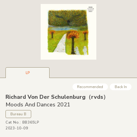
LP
Recommended
Back In
Richard Von Der Schulenburg（rvds）
Moods And Dances 2021
Bureau B
Cat No.: BB365LP
2023-10-09