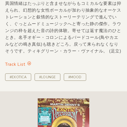
異国情緒はたっぷりと含ませながらもコミカルな要素は抑
えられ、幻想的な女性ボーカルが加わり抽象的なオーケス
トレーションと叙情的なストーリーテリングで進んでい
く、ぐっとムードミュージックへと寄った静の傑作。ラウ
ンジの枠を超えた音の詩的体験。寄せては返す魔法のひと
とき。名手オギー・コロンによるバードコール(鳥やカエ
ルなどの鳴き真似)も聴きどころ。戻って来られなくなり
そうです。ティキグリーン・カラー・ヴァイナル。 (足立)
Track List
#EXOTICA
#LOUNGE
#MOOD