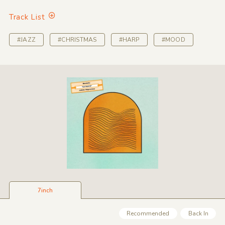
Track List
#JAZZ
#CHRISTMAS
#HARP
#MOOD
7inch
Recommended
Back In