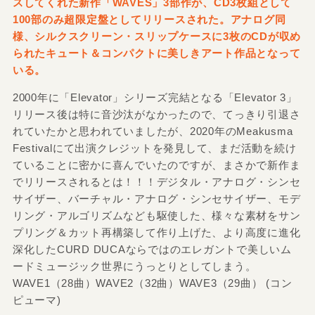
スしてくれた新作「WAVES」3部作が、CD3枚組として
100部のみ超限定盤としてリリースされた。アナログ同
様、シルクスクリーン・スリップケースに3枚のCDが収め
られたキュート＆コンパクトに美しきアート作品となって
いる。
2000年に「Elevator」シリーズ完結となる「Elevator 3」
リリース後は特に音沙汰がなかったので、てっきり引退さ
れていたかと思われていましたが、2020年のMeakusma
Festivalにて出演クレジットを発見して、まだ活動を続け
ていることに密かに喜んでいたのですが、まさかで新作ま
でリリースされるとは！！！デジタル・アナログ・シンセ
サイザー、バーチャル・アナログ・シンセサイザー、モデ
リング・アルゴリズムなども駆使した、様々な素材をサン
プリング＆カット再構築して作り上げた、より高度に進化
深化したCURD DUCAならではのエレガントで美しいム
ードミュージック世界にうっとりとしてしまう。
WAVE1（28曲）WAVE2（32曲）WAVE3（29曲） (コン
ピューマ)