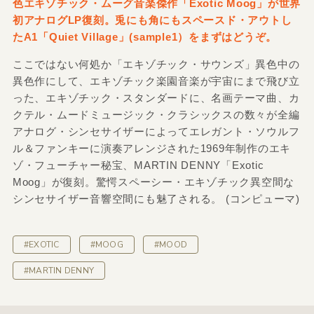
色エキゾチック・ムーグ音楽傑作「Exotic Moog」が世界
初アナログLP復刻。兎にも角にもスペースド・アウトし
たA1「Quiet Village」(sample1）をまずはどうぞ。
ここではない何処か「エキゾチック・サウンズ」異色中の
異色作にして、エキゾチック楽園音楽が宇宙にまで飛び立
った、エキゾチック・スタンダードに、名画テーマ曲、カ
クテル・ムードミュージック・クラシックスの数々が全編
アナログ・シンセサイザーによってエレガント・ソウルフ
ル＆ファンキーに演奏アレンジされた1969年制作のエキ
ゾ・フューチャー秘宝、MARTIN DENNY「Exotic
Moog」が復刻。驚愕スペーシー・エキゾチック異空間な
シンセサイザー音響空間にも魅了される。 (コンピューマ)
#EXOTIC
#MOOG
#MOOD
#MARTIN DENNY