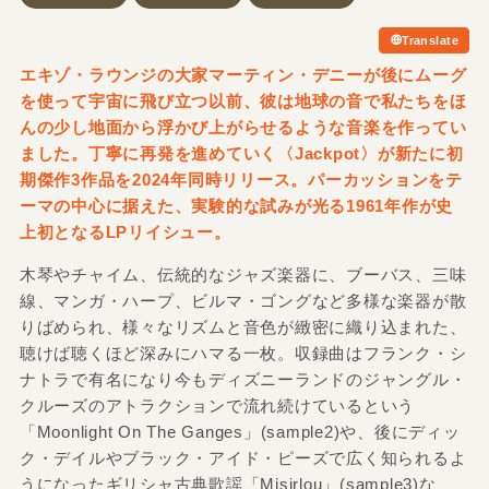
Translate
エキゾ・ラウンジの大家マーティン・デニーが後にムーグ
を使って宇宙に飛び立つ以前、彼は地球の音で私たちをほ
んの少し地面から浮かび上がらせるような音楽を作ってい
ました。丁寧に再発を進めていく〈Jackpot〉が新たに初
期傑作3作品を2024年同時リリース。パーカッションをテ
ーマの中心に据えた、実験的な試みが光る1961年作が史
上初となるLPリイシュー。
木琴やチャイム、伝統的なジャズ楽器に、ブーバス、三味
線、マンガ・ハープ、ビルマ・ゴングなど多様な楽器が散
りばめられ、様々なリズムと音色が緻密に織り込まれた、
聴けば聴くほど深みにハマる一枚。収録曲はフランク・シ
ナトラで有名になり今もディズニーランドのジャングル・
クルーズのアトラクションで流れ続けているという
「Moonlight On The Ganges」(sample2)や、後にディッ
ク・デイルやブラック・アイド・ピーズで広く知られるよ
うになったギリシャ古典歌謡「Misirlou」(sample3)な