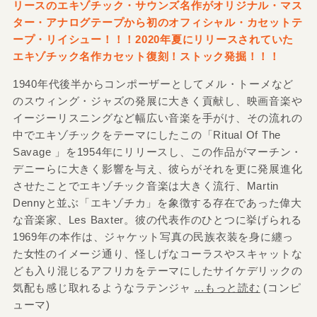
リースのエキゾチック・サウンズ名作がオリジナル・マス
ター・アナログテープから初のオフィシャル・カセットテ
ープ・リイシュー！！！2020年夏にリリースされていた
エキゾチック名作カセット復刻！ストック発掘！！！
1940年代後半からコンポーザーとしてメル・トーメなど
のスウィング・ジャズの発展に大きく貢献し、映画音楽や
イージーリスニングなど幅広い音楽を手がけ、その流れの
中でエキゾチックをテーマにしたこの「Ritual Of The
Savage 」を1954年にリリースし、この作品がマーチン・
デニーらに大きく影響を与え、彼らがそれを更に発展進化
させたことでエキゾチック音楽は大きく流行、Martin
Dennyと並ぶ「エキゾチカ」を象徴する存在であった偉大
な音楽家、Les Baxter。彼の代表作のひとつに挙げられる
1969年の本作は、ジャケット写真の民族衣装を身に纏っ
た女性のイメージ通り、怪しげなコーラスやスキャットな
ども入り混じるアフリカをテーマにしたサイケデリックの
気配も感じ取れるようなラテンジャ
...もっと読む
(コンピ
ューマ)