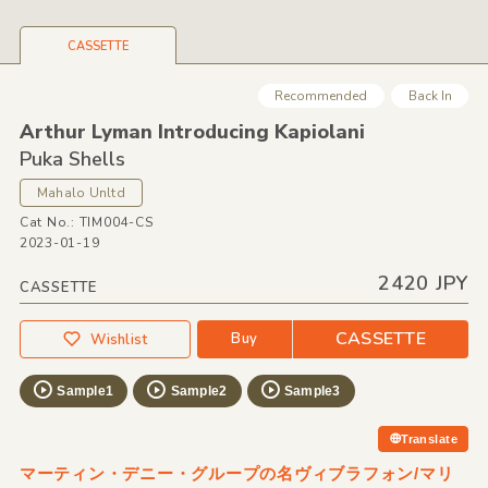
CASSETTE
Recommended
Back In
Arthur Lyman Introducing Kapiolani
Puka Shells
Mahalo Unltd
Cat No.: TIM004-CS
2023-01-19
2420 JPY
CASSETTE
CASSETTE
Buy
Wishlist
Sample1
Sample2
Sample3
Translate
マーティン・デニー・グループの名ヴィブラフォン/マリ