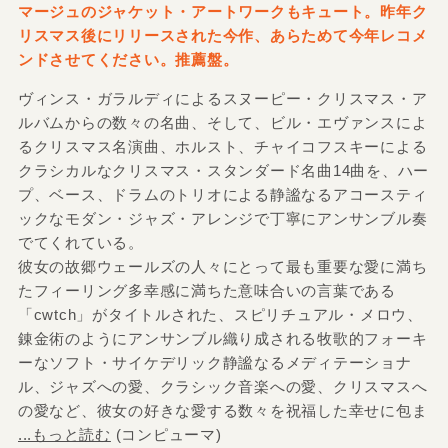
マージュのジャケット・アートワークもキュート。昨年ク
リスマス後にリリースされた今作、あらためて今年レコメ
ンドさせてください。推薦盤。
ヴィンス・ガラルディによるスヌーピー・クリスマス・ア
ルバムからの数々の名曲、そして、ビル・エヴァンスによ
るクリスマス名演曲、ホルスト、チャイコフスキーによる
クラシカルなクリスマス・スタンダード名曲14曲を、ハー
プ、ベース、ドラムのトリオによる静謐なるアコースティ
ックなモダン・ジャズ・アレンジで丁寧にアンサンブル奏
でてくれている。
彼女の故郷ウェールズの人々にとって最も重要な愛に満ち
たフィーリング多幸感に満ちた意味合いの言葉である
「cwtch」がタイトルされた、スピリチュアル・メロウ、
錬金術のようにアンサンブル織り成される牧歌的フォーキ
ーなソフト・サイケデリック静謐なるメディテーショナ
ル、ジャズへの愛、クラシック音楽への愛、クリスマスへ
の愛など、彼女の好きな愛する数々を祝福した幸せに包ま
...もっと読む
(コンピューマ)