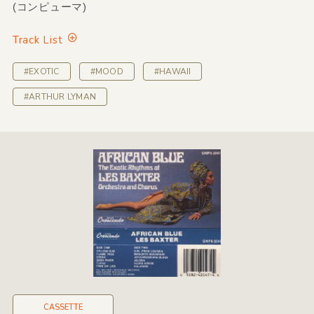
(コンピューマ)
Track List
#EXOTIC
#MOOD
#HAWAII
#ARTHUR LYMAN
CASSETTE