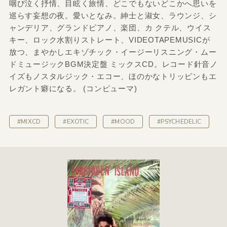
咽び泣く抒情、目眩く旅情、どこでもないどこかへ思いを
巡らす妄想の夜。愛いとなみ。紳士と淑女、ラウンジ、シ
ャンデリア、グランドピアノ、楽団、カ クテル、ウイス
キー、ロック水割りストレート、VIDEOTAPEMUSICが
放つ、まやかしエキゾチック・イージーリスニング・ムー
ドミュージックBGM決定盤 ミックスCD。レコード針音ノ
イズもノスタルジック・エコー、ほのかなトリッピンもエ
レガント癖になる。 (コンピューマ)
#MIXCD
#EXOTIC
#MOOD
#PSYCHEDELIC