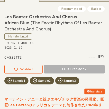
Recommended
Back In
Les Baxter Orchestra And Chorus
African Blue
(The Exotic Rhythms Of Les Baxter
Orchestra And Chorus)
Mahalo Unltd
Cat No.: TIM003-CS
2023-01-19
---- JPY
CASSETTE
Out Of Stock
Wishlist
Sample1
Sample2
Sample3
Translate
マーティン・デニーと並ぶエキゾチック音楽の発明家、巨
匠Les Baxterのアフリカをテーマに制作された1969年リ