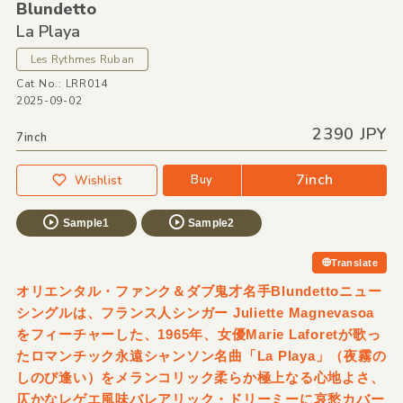
Blundetto
La Playa
Les Rythmes Ruban
Cat No.: LRR014
2025-09-02
2390 JPY
7inch
7inch
Buy
Wishlist
Sample1
Sample2
Translate
オリエンタル・ファンク＆ダブ鬼才名手Blundettoニュー
シングルは、フランス人シンガー Juliette Magnevasoa
をフィーチャーした、1965年、女優Marie Laforetが歌っ
たロマンチック永遠シャンソン名曲「La Playa」（夜霧の
しのび逢い）をメランコリック柔らか極上なる心地よさ、
仄かなレゲエ風味バレアリック・ドリーミーに哀愁カバー