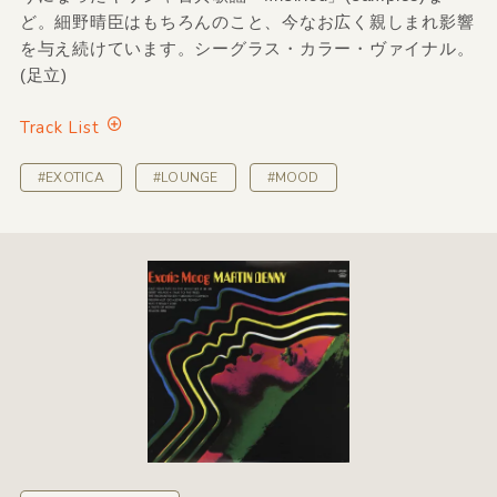
ど。細野晴臣はもちろんのこと、今なお広く親しまれ影響
を与え続けています。シーグラス・カラー・ヴァイナル。
(足立)
Track List
#EXOTICA
#LOUNGE
#MOOD