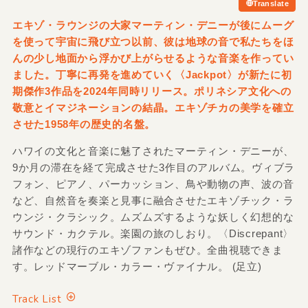
Translate
エキゾ・ラウンジの大家マーティン・デニーが後にムーグ
を使って宇宙に飛び立つ以前、彼は地球の音で私たちをほ
んの少し地面から浮かび上がらせるような音楽を作ってい
ました。丁寧に再発を進めていく〈Jackpot〉が新たに初
期傑作3作品を2024年同時リリース。ポリネシア文化への
敬意とイマジネーションの結晶。エキゾチカの美学を確立
させた1958年の歴史的名盤。
ハワイの文化と音楽に魅了されたマーティン・デニーが、
9か月の滞在を経て完成させた3作目のアルバム。ヴィブラ
フォン、ピアノ、パーカッション、鳥や動物の声、波の音
など、自然音を奏楽と見事に融合させたエキゾチック・ラ
ウンジ・クラシック。ムズムズするような妖しく幻想的な
サウンド・カクテル。楽園の旅のしおり。〈Discrepant〉
諸作などの現行のエキゾファンもぜひ。全曲視聴できま
す。レッドマーブル・カラー・ヴァイナル。 (足立)
Track List