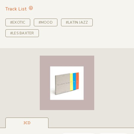
Track List
#EXOTIC
#MOOD
#LATIN JAZZ
#LES BAXTER
3CD