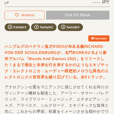
---- JPY
LP
Out Of Stock
Wishlist
Sample1
Sample2
Sample3
Translate
ハンブルグのベテラン鬼才RVDSが本名名義RICHARD
VON DER SCHULENBURGが、名門BUREAU Bより新
作アルバム「Moods And Dances 2021」をリリースし
た！まるで過去と未来を行き来するかのようなエキゾチッ
ク・エレクトロニカ・ムーディー瞑想的メロウな異色のエ
レクトロニクス音世界を繰り広げている。全9トラック。
アナログシンセ愛をマニアックに感じさせてくれる拘りの
ヴィンテージ機材を駆使した、アーリー・サマー・バレア
リック、ライブラリー・ミュージック、エチオピアン・ジ
ャズ、アラベスク、シルクロード、エキゾチックな旋律と
共に、これからの季節、初夏をイメージさせる穏やかでウ