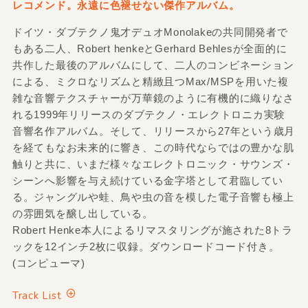
レコメンド。永遠に色褪せない傑作アルバム。
ドイツ・ダブテクノ鬼才デュオMonolakeの共同開発者で
もある二人、Robert henkeとGerhard Behlesが全面的に
共作した最後のアルバムにして、二人のコンビネーション
による、ミクロなリズムと精緻且つMax/MSPを用いた複
雑な音響テクスチャーが万華鏡のように有機的に織りなさ
れる1999年リリースのダブテクノ・エレクトロニカ実験
音響名作アルバム。そして、リリースから27年という歳月
を経てもなお未来的に響き、この時代ならではの豊かな肌
触りと共に、いまだ様々なエレクトロニック・サウンズ・
シーンへ影響を与え続けている金字塔として君臨してい
る。ジャングルや蛙、鳥や虫の音を模した電子音響も極上
の雰囲気を醸し出している。
Robert Henke本人によるリマスタリングが施された8トラ
ックを12インチ2枚に収録。ダウンロードコード付き。
(コンピューマ)
Track List