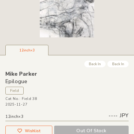
12inch×3
Back In
Back In
Mike Parker
Epilogue
Field
Cat No.: Field 38
2025-11-27
---- JPY
12inch×3
Out Of Stock
Wishlist