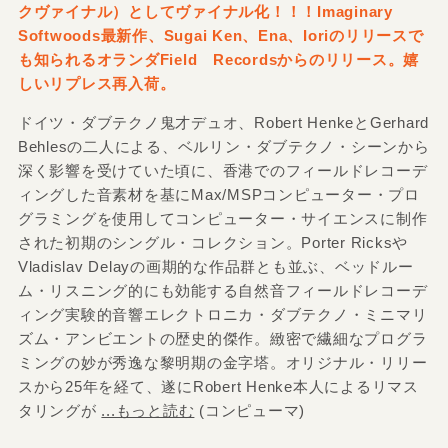
クヴァイナル）としてヴァイナル化！！！Imaginary
Softwoods最新作、Sugai Ken、Ena、Ioriのリリースで
も知られるオランダField Recordsからのリリース。嬉
しいリプレス再入荷。
ドイツ・ダブテクノ鬼才デュオ、Robert HenkeとGerhard
Behlesの二人による、ベルリン・ダブテクノ・シーンから
深く影響を受けていた頃に、香港でのフィールドレコーデ
ィングした音素材を基にMax/MSPコンピューター・プロ
グラミングを使用してコンピューター・サイエンスに制作
された初期のシングル・コレクション。Porter Ricksや
Vladislav Delayの画期的な作品群とも並ぶ、ベッドルー
ム・リスニング的にも効能する自然音フィールドレコーデ
ィング実験的音響エレクトロニカ・ダブテクノ・ミニマリ
ズム・アンビエントの歴史的傑作。緻密で繊細なプログラ
ミングの妙が秀逸な黎明期の金字塔。オリジナル・リリー
スから25年を経て、遂にRobert Henke本人によるリマス
タリングが
...もっと読む
(コンピューマ)