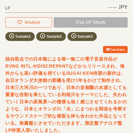
---- JPY
LP
Out Of Stock
Wishlist
Sample1
Sample2
Sample3
Translate
独自視点での日本観による唯一無二の電子音楽作品が
RVNG INTL.やDISCREPANTなどからリリースされ、海
外からも高い評価を得ているSUGAI KEN待望の新作は、
在日オランダ大使館の委嘱を受け1年をかけて制作され、
日本三大河川の一つであり、日本の首都圏の水源としても
重要な役割を果たしている利根川をテーマにした、失われ
ていく日本の原風景への憧憬も強く感じさせてくれるかの
ような、日本とオランダの「水」にまつわる関係を考察す
るサウンドスケープ的な側面を持ち合わせた作品となって
いる。推薦盤とさせていただきます。限定盤アナログ盤
LP待望入荷いたしました。