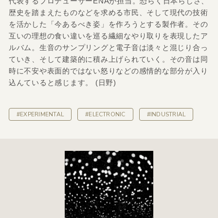
代表するプロデューサーENAが担当。恐らく日本らしさ、
歴史を踏まえたものなどを求める市民、そして現代の技術
を活かした「今あるべき姿」を作ろうとする製作者。その
互いの理想の食い違いを巡る繊細なやり取りを表現したア
ルバム。生音のサンプリングと電子音は淡々と混じり合っ
ていき、そして建築的に積み上げられていく。その音は同
時に不安や表面的ではない怒りなどの感情的な部分が入り
込んていると感じます。 (日野)
#EXPERIMENTAL
#ELECTRONIC
#INDUSTRIAL