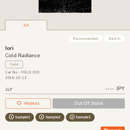
2LP
Recommended
Back In
Iori
Cold Radiance
Field
Cat No.: FIELD 020
2016-10-13
---- JPY
2LP
Out Of Stock
Wishlist
Sample1
Sample2
Sample3