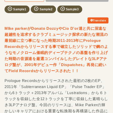
Sample1
Sample2
Sample3
Translate
MIke parkerがDonato DozzyやCio D’or達と共に深遠な
超越性を追求するクラブミュージック探求の新たな潮流の
最前線に立つ事になった時期2011-2013年にPrologue
Recordsからリリースする事で確立したソリッドで鋼のよ
うなモノクローム催眠的ディープテクノの基盤を作り上げ
た時期の音源達を厳選コンパイルしたグレイトな3LPアナ
ログ盤が、2001年デビュー作「Dispatches」再発に続い
てField Recordsからリリースされた！！
Prologue Recordsからリリースされた最初の2枚のEP、
2011年「Subterranean Liquid EP」「Pulse Trader EP」
から6トラック＋2013年アルバム「Lustrations」から６ト
ラックを収録した全12トラックを丁寧に収録した素晴らし
き3LPアナログ盤。今回のリリースは、Mike Parkerの輝
かしいキャリアにおける重要な転換期を再構築した作品に