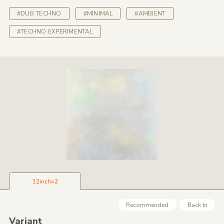
#DUB TECHNO
#MINIMAL
#AMBIENT
#TECHNO EXPERIMENTAL
12inch×2
Recommended
Back In
Variant