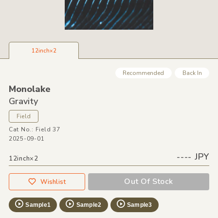
12inch×2
Recommended
Back In
Monolake
Gravity
Field
Cat No.: Field 37
2025-09-01
---- JPY
12inch×2
Out Of Stock
Wishlist
Sample1
Sample2
Sample3