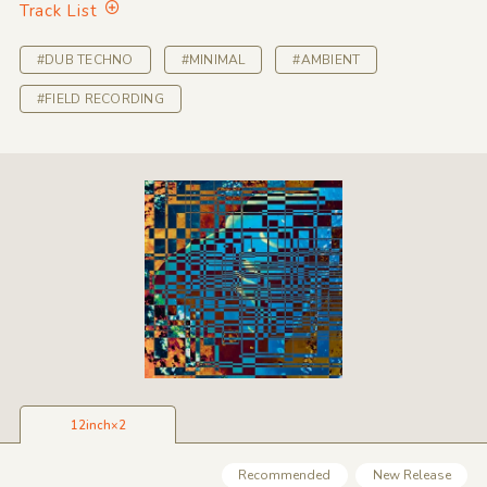
Track List
#DUB TECHNO
#MINIMAL
#AMBIENT
#FIELD RECORDING
12inch×2
Recommended
New Release