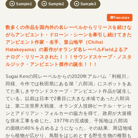
Sample1
Sample2
Sample3
Translate
数多くの作品を国内外の名レーベルからリリースを続けな
がらアンビエント・ドローン・シーンを牽引し続けてきた
アンビエント作家・名手、畠山地平（Chihei
Hatakeyama）の新作がオランダ名レーベルFieldよるア
ナログ・リリースされた！！！サウンドスケープ・ノスタ
ルジック・アンビエント傑作の誕生！！！
Sugai Kenの同レーベルからの2020年アルバム「利根川」
同様、今作では秋田県にある湖「八郎潟」にスポットをあ
てた美しきサウンドスケープ・アンビエント作品が誕生し
ている。以前は日本で2番目に大きな水域であった八郎潟
は、第二次世界大戦後、オランダ人技師ピーテル・ヤンセ
ンとアドリアン・フォルカーの協力を得て、政府が大規模
な排水工事を命じた。1977年の完成後、干拓地は八郎潟
の面積の80％を占めるようになった。その結果、周辺地域
から植物が広がり、鳥類をはじめとする野生生物の種類も