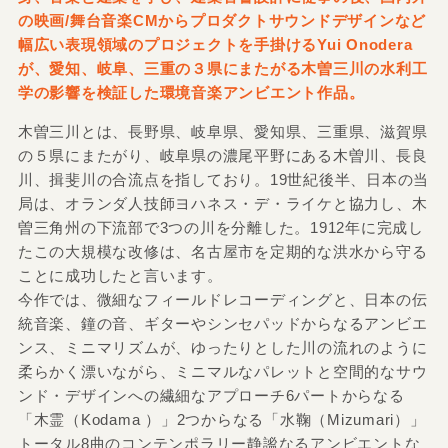
の映画/舞台音楽CMからプロダクトサウンドデザインなど
幅広い表現領域のプロジェクトを手掛けるYui Onodera
が、愛知、岐阜、三重の３県にまたがる木曽三川の水利工
学の影響を検証した環境音楽アンビエント作品。
木曽三川とは、長野県、岐阜県、愛知県、三重県、滋賀県
の５県にまたがり、岐阜県の濃尾平野にある木曽川、長良
川、揖斐川の合流点を指しており。19世紀後半、日本の当
局は、オランダ人技師ヨハネス・デ・ライケと協力し、木
曽三角州の下流部で3つの川を分離した。1912年に完成し
たこの大規模な改修は、名古屋市を定期的な洪水から守る
ことに成功したと言います。
今作では、微細なフィールドレコーディングと、日本の伝
統音楽、鐘の音、ギターやシンセパッドからなるアンビエ
ンス、ミニマリズムが、ゆったりとした川の流れのように
柔らかく漂いながら、ミニマルなパレットと空間的なサウ
ンド・デザインへの繊細なアプローチ6パートからなる
「木霊（Kodama ）」2つからなる「水鞠（Mizumari）」
トータル8曲のコンテンポラリー静謐なるアンビエントな