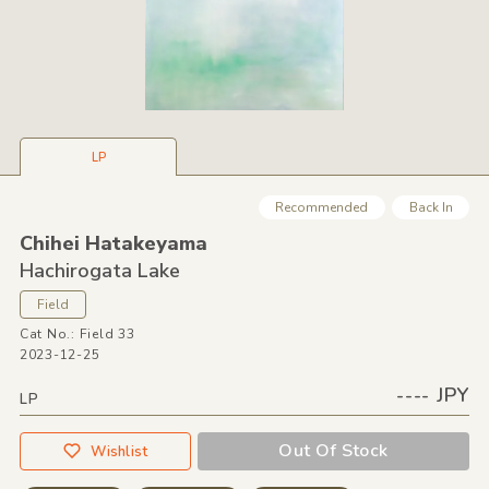
LP
Recommended
Back In
Chihei Hatakeyama
Hachirogata Lake
Field
Cat No.: Field 33
2023-12-25
---- JPY
LP
Out Of Stock
Wishlist