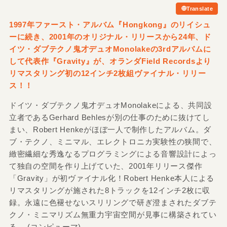
Translate
1997年ファースト・アルバム『Hongkong』のリイシュ
ーに続き、2001年のオリジナル・リリースから24年、ド
イツ・ダブテクノ鬼才デュオMonolakeの3rdアルバムに
して代表作『Gravity』が、オランダField Recordsより
リマスタリング初の12インチ2枚組ヴァイナル・リリー
ス！！
ドイツ・ダブテクノ鬼才デュオMonolakeによる、共同設
立者であるGerhard Behlesが別の仕事のために抜けてし
まい、Robert Henkeがほぼ一人で制作したアルバム。ダ
ブ・テクノ、ミニマル、エレクトロニカ実験性の狭間で、
緻密繊細な秀逸なるプログラミングによる音響設計によっ
て独自の空間を作り上げていた、2001年リリース傑作
「Gravity」が初ヴァイナル化！Robert Henke本人による
リマスタリングが施された8トラックを12インチ2枚に収
録。永遠に色褪せないスリリングで研ぎ澄まされたダブテ
クノ・ミニマリズム無重力宇宙空間が見事に構築されてい
る。 (コンピューマ)