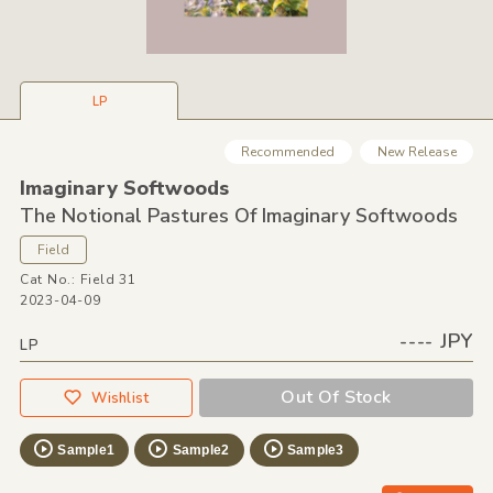
LP
Recommended
New Release
Imaginary Softwoods
The Notional Pastures Of Imaginary Softwoods
Field
Cat No.: Field 31
2023-04-09
---- JPY
LP
Out Of Stock
Wishlist
Sample1
Sample2
Sample3