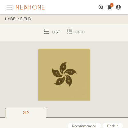
0
LABEL: FIELD
LIST
GRID
2LP
Recommended
Back In