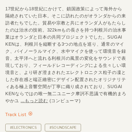
17世紀から18世紀にかけて、鎖国政策によって海外から
隔絶されていた日本。そこに訪れたのがオランダからの来
訪者たちでした。貿易や宗教と共にオランダ人がもたらし
たのは治水の技術。322kmもの長さを持つ利根川の治水事
業はオランダと日本の共同プロジェクトでした。SUGAI
KENは、利根川を縦断する3つの地点を巡り、通常のマイ
ク、バイノーラルマイク、水中マイクを使って環境音を録
音。太平洋へと流れる利根川の風景の変化をサウンドで表
現しており、フィールドレコーディングによる生々しい環
境音と、より研ぎ澄まされたエレクトロニクス粒子の凜と
した存在感と端正緻密にデザイン配置されたオリジナリテ
ィある極上音響空間が丁寧に織り成されており、SUGAI
KENならではの唯一無二ユニーク摩訶不思議で有機的まろ
やかユ
...もっと読む
(コンピューマ)
Track List
#ELECTRONICS
#SOUNDSCAPE