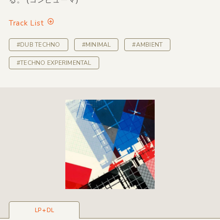
Track List
#DUB TECHNO
#MINIMAL
#AMBIENT
#TECHNO EXPERIMENTAL
LP＋DL