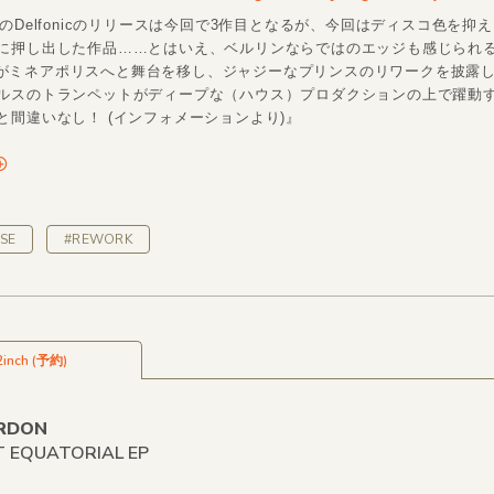
のDelfonicのリリースは今回で3作目となるが、今回はディスコ色を抑
に押し出した作品……とはいえ、ベルリンならではのエッジも感じられ
onicがミネアポリスへと舞台を移し、ジャジーなプリンスのリワークを披露し
ルスのトランペットがディープな（ハウス）プロダクションの上で躍動
と間違いなし！ (インフォメーションより)』
SE
#REWORK
2inch (予約)
ORDON
 EQUATORIAL EP