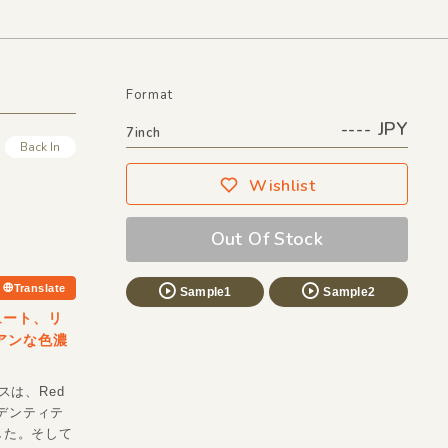
Format
---- JPY
7inch
Back In
Wishlist
Out Of Stock
Translate
Sample1
Sample2
ビュート、リ
リアンな色濃
は、Red
イデンティテ
した。そして