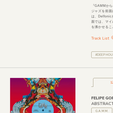
『GAMMから
ジャズを前面
は、Delf
面では、マイ
を沸かせるこ
Track List
#DEEP HOU
1
FELIPE G
ABSTRACT
G.A.M.M.