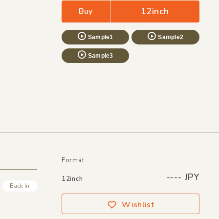
12inch
Buy
Sample1
Sample2
Sample3
Format
---- JPY
12inch
Back In
Wishlist