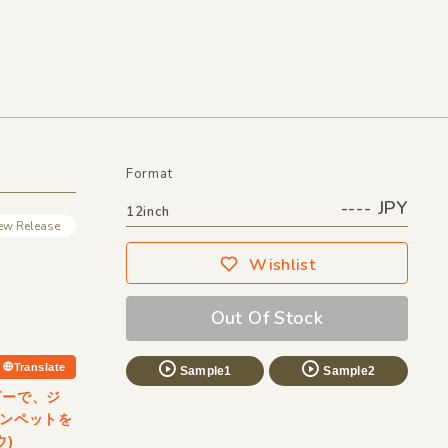
Format
---- JPY
12inch
ew Release
Wishlist
Out Of Stock
Translate
Sample1
Sample2
ダビーで、ジ
ランペットを
ウ)