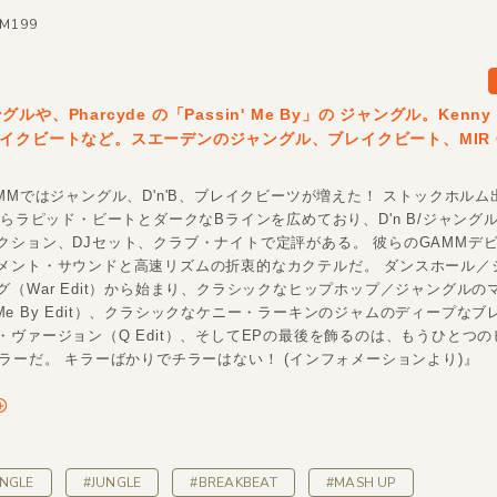
MM199
や、Pharcyde の「Passin' Me By」の ジャングル。Kenny L
イクビートなど。スエーデンのジャングル、ブレイクビート、MIR C
MMではジャングル、D'n'B、ブレイクビーツが増えた！ ストックホルム
年からラピッド・ビートとダークなBラインを広めており、D'n B/ジャング
クション、DJセット、クラブ・ナイトで定評がある。 彼らのGAMMデ
メント・サウンドと高速リズムの折衷的なカクテルだ。 ダンスホール／
グ（War Edit）から始まり、クラシックなヒップホップ／ジャングルの
n' Me By Edit）、クラシックなケニー・ラーキンのジャムのディープな
・ヴァージョン（Q Edit）、そしてEPの最後を飾るのは、もうひとつ
ーラーだ。 キラーばかりでチラーはない！ (インフォメーションより)』
NGLE
#JUNGLE
#BREAKBEAT
#MASH UP