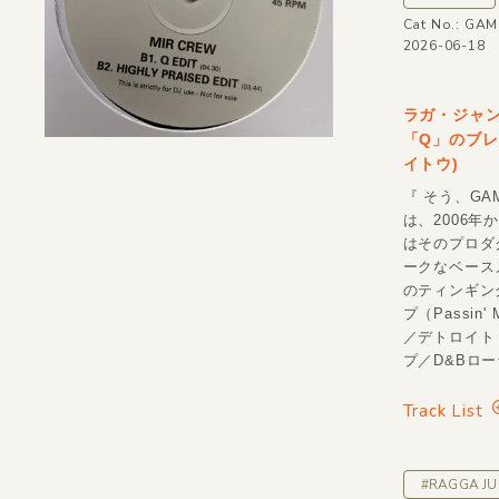
Cat No.: GA
2026-06-18
ラガ・ジャングル
「Q」のブレ
イトウ)
『 そう、GA
は、2006
はそのプロダ
ークなベース
のティンギン
プ（Passi
／デトロイト
プ／D&Bロ
Track List
#RAGGA JU