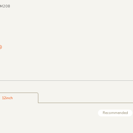
MM208
12inch
Recommended