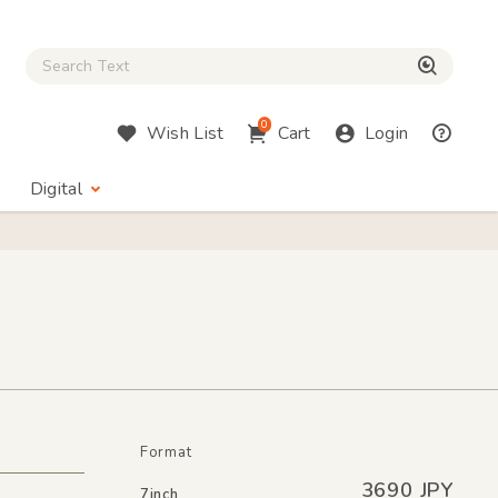
Close Search box
検索
0
Wish List
Cart
Login
Digital
Format
3690 JPY
7inch