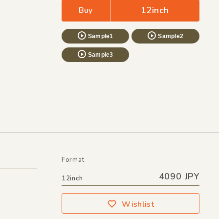
12inch
Buy
Sample1
Sample2
Sample3
Format
4090 JPY
12inch
Wishlist