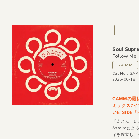
Soul Supr
Follow Me
G.A.M.M.
Cat No.: GA
2026-06-18
GAMMの最初
ミックス7イ
いB-SIDE
『皆さん、い
Astaire
ィを確立し、