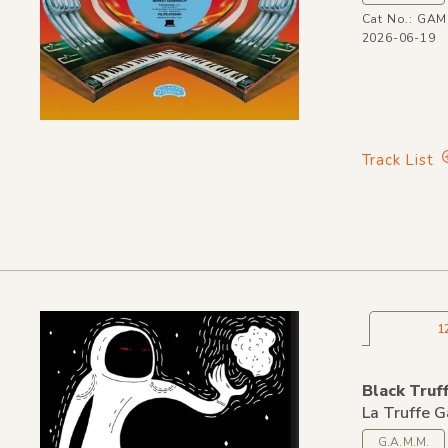
Cat No.: GA
2026-06-19
Track List
1
Black Truff
La Truffe G
G.A.M.M.