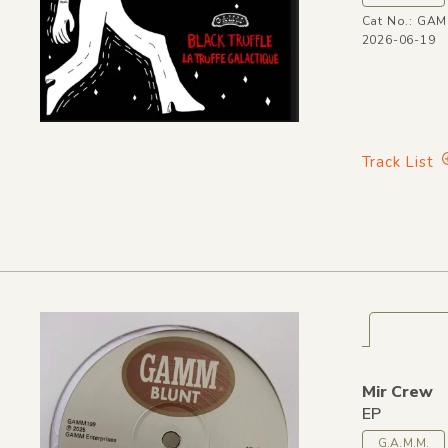
Cat No.: GA
2026-06-19
Track List
Mir Crew
EP
G.A.M.M.