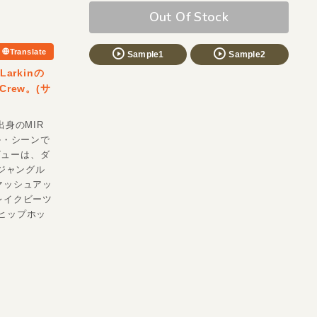
Out Of Stock
Translate
Sample1
Sample2
arkinの
rew。(サ
出身のMIR
ル・シーンで
ビューは、ダ
ジャングル
マッシュアッ
ブレイクビーツ
のヒップホッ