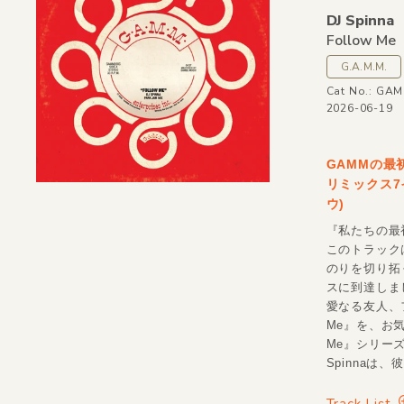
DJ Spinna
Follow Me
G.A.M.M.
Cat No.: GA
2026-06-19
GAMMの最初
リミックス7
ウ)
『私たちの最初
このトラック
のりを切り拓
スに到達しま
愛なる友人、
Me』を、お
Me』シリー
Spinnaは
Track List