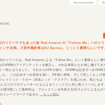
Recommended
N
MM200C
のリリースでもあった故 Red Astaire の「Follow Me」への
インチ企画。３部作最終章はDJ Spinna。じっくり素晴らしいです
のリリースは、Red Astaireによる『Follow Me』という素晴らしい
はGAMMのアイデンティティを確立し、それ以来私たちが成し遂げてき
く一助となりました。 それから24年が経ち、GAMMは記念すべき200
した。 この記念すべき節目を祝い、3年前に突然、そして悲しくもこの
フレドリック・ラガー（別名レッド・アステア）を偲ぶため、私たちは『Fo
気に入りのプロデューサーたちによるリミックスと共に再リリースします。 『
ズの第3弾にして最終作は、ブルックリンを代表するDJスピナによるもの
、彼のトレードマークであるヒ
...もっと読む