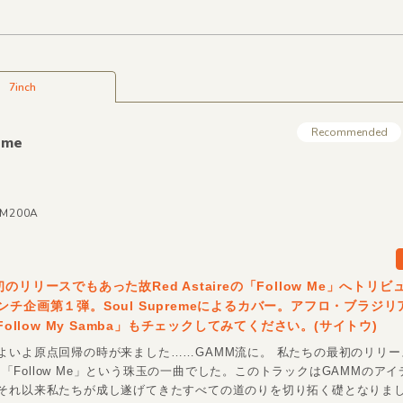
7inch
Recommended
eme
MM200A
のリリースでもあった故Red Astaireの「Follow Me」へトリ
ンチ企画第１弾。Soul Supremeによるカバー。アフロ・ブラジ
「Follow My Samba」もチェックしてみてください。(サイトウ)
よいよ原点回帰の時が来ました……GAMM流に。 私たちの最初のリリース
による「Follow Me」という珠玉の一曲でした。このトラックはGAMMのア
それ以来私たちが成し遂げてきたすべての道のりを切り拓く礎となりま