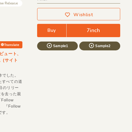
ew Release
Wishlist
7inch
Buy
Translate
Sample1
Sample2
トリビュート、
。(サイト
傑作でした。
たすべての道
作目のリリー
世を去った親
llow
Follow
です。