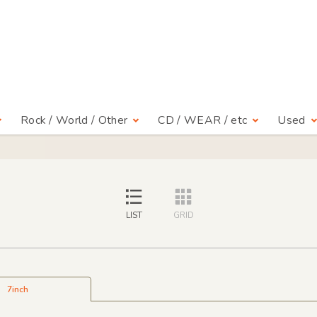
Rock / World / Other
CD / WEAR / etc
Used
LIST
GRID
7inch