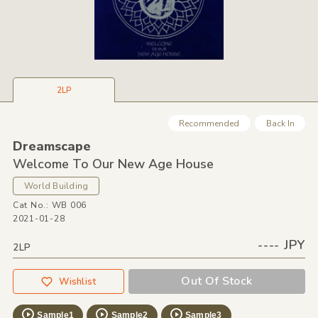
2LP
Recommended
Back In
Dreamscape
Welcome To Our New Age House
World Building
Cat No.: WB 006
2021-01-28
---- JPY
2LP
Out Of Stock
Wishlist
Sample1
Sample2
Sample3