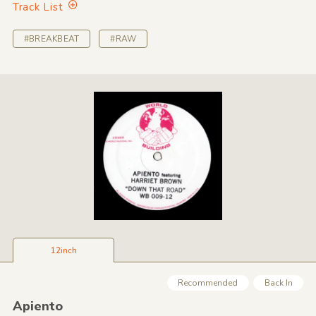
Track List
#BREAKBEAT
#RAW
12inch
Recommended
Back In
Apiento