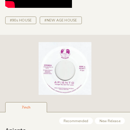
#90s HOUSE
#NEW AGE HOUSE
7inch
Recommended
New Release