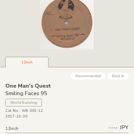
12inch
Recommended
Back In
One Man's Quest
Smiling Faces 95
World Building
Cat No.: WB 003-12
2017-10-30
---- JPY
12inch