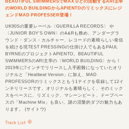
BEAUTIFUL SWIMMERSでMAX Dとの活動するARI主宰
のWORLD BUILDINGからAPIENTOのリミックスにレジ
ェンドMAD PROFESSER登場！
UK90Sの重要レーベル〈GUERILLA RECORDS〉 や
〈JUNIOR BOY'S OWN〉のA&Rも務め、アンダーグラ
ウンド・ダンス・カルチャー、レコードの素晴らしい発信
を続ける現TEST PRESSINGの仕掛け人でもあるPAUL
BYRNEのプロジェクトAPIENTO。BEAUTIFUL
SWIMMERSのARI主宰の〈WORLD BUILDING〉から！
2019年に7インチでリリースし入手困難になっていたオリ
ジナルと「Heatbeat Version」に加え、MAD
PROFESSORのリミックスともう1テイクを収録して12イ
ンチリリースです。オリジナルも素晴らしく、そのミック
スをベースに、リズミック、マシーンビート、ドープベー
スの「Machine Mix」も良い。謎の涅槃的ダブの魅力もあ
ります。 (サイトウ)
Track List