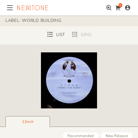
0
LABEL: WORLD BUILDING
LIST
GRID
12inch
Recommended
New Release