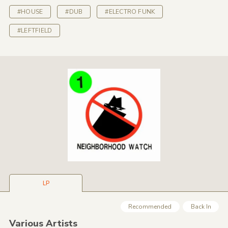
#HOUSE
#DUB
#ELECTRO FUNK
#LEFTFIELD
LP
Recommended
Back In
Various Artists