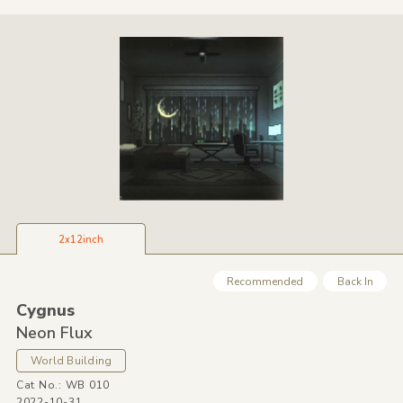
2x12inch
Recommended
Back In
Cygnus
Neon Flux
World Building
Cat No.: WB 010
2022-10-31