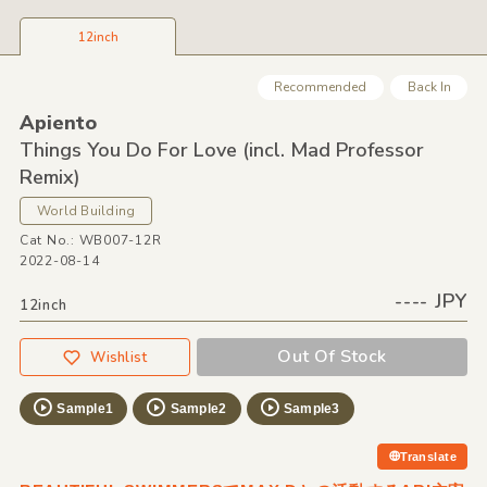
12inch
Recommended
Back In
Apiento
Things You Do For Love
(incl. Mad Professor
Remix)
World Building
Cat No.: WB007-12R
2022-08-14
---- JPY
12inch
Out Of Stock
Wishlist
Sample1
Sample2
Sample3
Translate