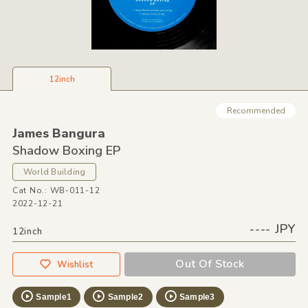
12inch
Recommended
James Bangura
Shadow Boxing EP
World Building
Cat No.: WB-011-12
2022-12-21
---- JPY
12inch
Out Of Stock
Wishlist
Sample1
Sample2
Sample3