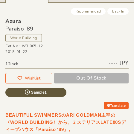
Recommended
Back In
Azura
Paraíso '89
World Building
Cat No.: WB 005-12
2018-01-22
---- JPY
12inch
Out Of Stock
Wishlist
Sample1
Translate
BEAUTIFUL SWIMMERSのARI GOLDMAN主宰の
〈WORLD BUILDING〉から、ミステリアスLATE80Sデ
ィープハウス「Paraíso '89」。