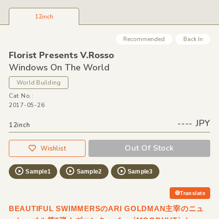
12inch
Recommended
Back In
Florist Presents V.Rosso
Windows On The World
World Building
Cat No.:
2017-05-26
---- JPY
12inch
Out Of Stock
Wishlist
Sample1
Sample2
Sample3
Translate
BEAUTIFUL SWIMMERSのARI GOLDMAN主宰のニュ