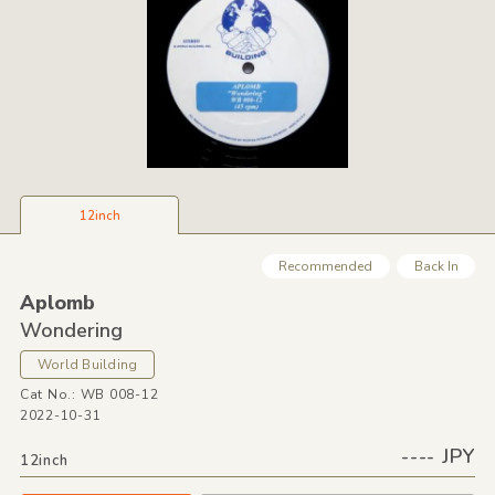
12inch
Recommended
Back In
Aplomb
Wondering
World Building
Cat No.: WB 008-12
2022-10-31
---- JPY
12inch