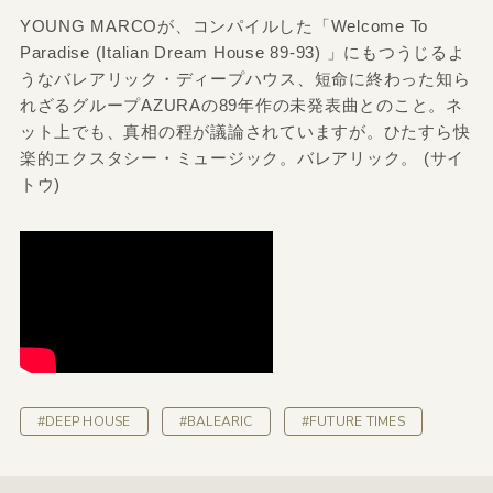
YOUNG MARCOが、コンパイルした「Welcome To
Paradise (Italian Dream House 89-93) 」にもつうじるよ
うなバレアリック・ディープハウス、短命に終わった知ら
れざるグループAZURAの89年作の未発表曲とのこと。ネ
ット上でも、真相の程が議論されていますが。ひたすら快
楽的エクスタシー・ミュージック。バレアリック。 (サイ
トウ)
#DEEP HOUSE
#BALEARIC
#FUTURE TIMES