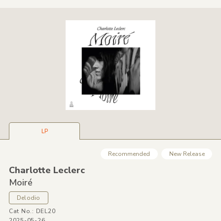
LP
Recommended
New Release
Charlotte Leclerc
Moiré
Delodio
Cat No.: DEL20
2025-05-26