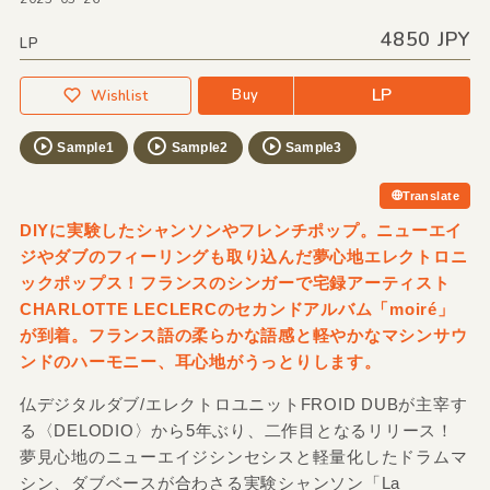
4850 JPY
LP
LP
Buy
Wishlist
Sample1
Sample2
Sample3
Translate
DIYに実験したシャンソンやフレンチポップ。ニューエイ
ジやダブのフィーリングも取り込んだ夢心地エレクトロニ
ックポップス！フランスのシンガーで宅録アーティスト
CHARLOTTE LECLERCのセカンドアルバム「moiré」
が到着。フランス語の柔らかな語感と軽やかなマシンサウ
ンドのハーモニー、耳心地がうっとりします。
仏デジタルダブ/エレクトロユニットFROID DUBが主宰す
る〈DELODIO〉から5年ぶり、二作目となるリリース！
夢見心地のニューエイジシンセシスと軽量化したドラムマ
シン、ダブベースが合わさる実験シャンソン「La