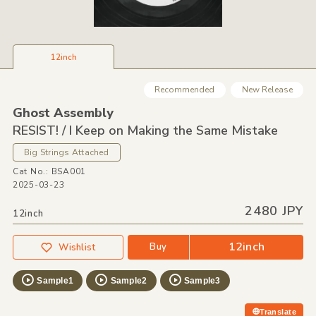
12inch
Recommended
New Release
Ghost Assembly
RESIST! /
I Keep on Making the Same Mistake
Big Strings Attached
Cat No.: BSA001
2025-03-23
2480 JPY
12inch
12inch
Buy
Wishlist
Sample1
Sample2
Sample3
Translate