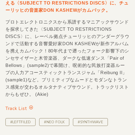
える〈SUBJECT TO RESTRICTIONS DISCS〉に、チュ
ーリッヒの音楽家DON KASHEWがカムバック。
プロトエレクトロニクスから系譜するマニアックサウンド
を探求してきた〈SUBJECT TO RESTRICTIONS
DISCS〉に、レーベル拠点チューリッヒのアンダーグラウ
ンドで活動する音響愛好家DON KASHEWが新作アルバム
を携えカムバック！80年代まで遡ったフォーク影響下のシ
ンセサイザーと木管楽器、ダークな低速ダンス「Pair of
Bellows」(sample2)で幕開け、呪術的な民族打楽器ルー
プの人力アコースティックトランスジャム「Reibung II」
(sample1)など。プリミティブなムードとモダンなトラン
ス感覚が交わるオルタナティブサウンド。トラックリスト
からもぜひ。 (Akie)
Track List
#LEFTFILED
#NEO FOLK
#SYNTHWAVE