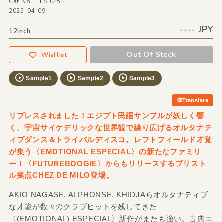
Cat No.: EES 045
2025-04-09
---- JPY
12inch
Out Of Stock
Wishlist
Sample1
Sample2
Sample3
Translate
リプレスされました！エジプト民謡サンプルが妖しく響
く、宇宙サイケデリックな世界観で繰り広げるオルタナテ
ィブダンス＆トライバルディスコ。レフトフィールド才覚
が集う〈EMOTIONAL ESPECIAL〉の新たなファミリ
ー！〈FUTUREBOOGIE〉からもリリースするブリスト
ル拠点CHEZ DE MILO登場。
AKIO NAGASE, ALPHONSE, KHIDJAらオルタナティブ
な才能が数々のクラブヒットを残してきた
〈(EMOTIONAL) ESPECIAL〉新作がまたも強い。古典エ