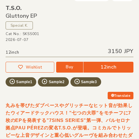
T.S.O.
Gluttony EP
Special K.
Cat No.: SKSS001
2026-07-07
3150 JPY
12inch
12inch
Buy
Wishlist
Sample1
Sample2
Sample3
Translate
丸みを帯びたダブベースやグリッチーなヒット音が効果し
たウィアードテックハウス！”七つの大罪”をモチーフに7
枚のEPを発表する”7SINS SERIES”第一弾、バルセロナ
拠点PAU PÉREZの変名T.S.O.が登場。コミカルでトリッ
ピーな上音デザインと重心低いグルーヴを組み合わせたダ