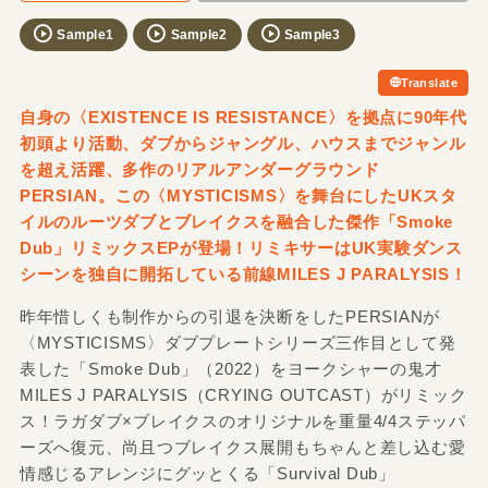
Sample1
Sample2
Sample3
Translate
自身の〈EXISTENCE IS RESISTANCE〉を拠点に90年代
初頭より活動、ダブからジャングル、ハウスまでジャンル
を超え活躍、多作のリアルアンダーグラウンド
PERSIAN。この〈MYSTICISMS〉を舞台にしたUKスタ
イルのルーツダブとブレイクスを融合した傑作「Smoke
Dub」リミックスEPが登場！リミキサーはUK実験ダンス
シーンを独自に開拓している前線MILES J PARALYSIS！
昨年惜しくも制作からの引退を決断をしたPERSIANが
〈MYSTICISMS〉ダブプレートシリーズ三作目として発
表した「Smoke Dub」（2022）をヨークシャーの鬼才
MILES J PARALYSIS（CRYING OUTCAST）がリミック
ス！ラガダブ×ブレイクスのオリジナルを重量4/4ステッパ
ーズへ復元、尚且つブレイクス展開もちゃんと差し込む愛
情感じるアレンジにグッとくる「Survival Dub」