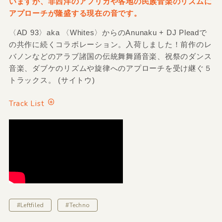
いますが、非西洋のアフリカや各地の民族音楽のリズムに
アプローチが隆盛する現在の音です。
〈AD 93〉aka 〈Whites〉からのAnunaku + DJ Pleadで
の共作に続くコラボレーション。入荷しました！前作のレ
バノンなどのアラブ諸国の伝統舞舞踊音楽、祝祭のダンス
音楽、ダブケのリズムや旋律へのアプローチを受け継ぐ５
トラックス。 (サイトウ)
Track List
#Leftfiled
#Techno