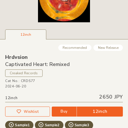
12inch
Recommended
New Release
Hrdvsion
Captivated Heart: Remixed
Creaked Records
Cat No.: CRDS77
2024-06-20
2650 JPY
12inch
12inch
Buy
Wishlist
Sample1
Sample2
Sample3