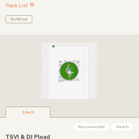
Track List
#Leftfiled
12inch
Recommended
Back In
TSVI &
DJ Plead