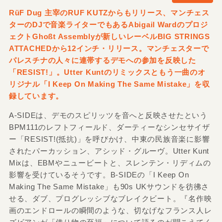
RüF Dug 主宰のRUF KUTZからもリリース、マンチェス
ターのDJで音楽ライターでもあるAbigail Wardのプロジ
ェクトGhoßt Assemblyが新しいレーベルBIG STRINGS
ATTACHEDから12インチ・リリース。マンチェスターで
パレスチナの人々に連帯するデモへの参加を反映した
「RESIST!」。Utter Kuntのリミックスともう一曲のオ
リジナル「I Keep On Making The Same Mistake」を収
録しています。
A-SIDEは、デモのスピリッツを音へと反映させたという
BPM111のレフトフィールド、ダーティーなシンセサイザ
ー「RESIST!(抵抗)」を呼びかけ、中東の民族音楽に影響
されたパーカッション、アシッド・グルーヴ。Utter Kunt
Mixは、EBMやニュービートと、スレンテン・リディムの
影響を受けているそうです。B-SIDEの「I Keep On
Making The Same Mistake」も90s UKサウンドを彷彿さ
せる、ダブ、プログレッシブなブレイクビート。『名作映
画のエンドロールの瞬間のような、切なげなフランス人レ