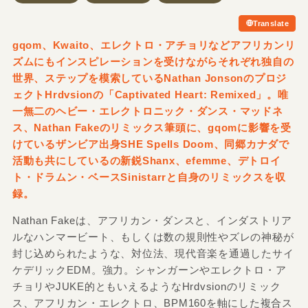
Translate
gqom、Kwaito、エレクトロ・アチョリなどアフリカンリ
ズムにもインスピレーションを受けながらそれぞれ独自の
世界、ステップを模索しているNathan Jonsonのプロジ
ェクトHrdvsionの「Captivated Heart: Remixed」。唯
一無二のヘビー・エレクトロニック・ダンス・マッドネ
ス、Nathan Fakeのリミックス筆頭に、gqomに影響を受
けているザンビア出身SHE Spells Doom、同郷カナダで
活動も共にしているの新鋭Shanx、efemme、デトロイ
ト・ドラムン・ベースSinistarrと自身のリミックスを収
録。
Nathan Fakeは、アフリカン・ダンスと、インダストリア
ルなハンマービート、もしくは数の規則性やズレの神秘が
封じ込められたような、対位法、現代音楽を通過したサイ
ケデリックEDM。強力。シャンガーンやエレクトロ・ア
チョリやJUKE的ともいえるようなHrdvsionのリミック
ス、アフリカン・エレクトロ、BPM160を軸にした複合ス