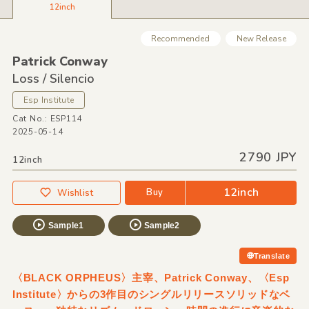
12inch
Recommended
New Release
Patrick Conway
Loss /
Silencio
Esp Institute
Cat No.: ESP114
2025-05-14
2790 JPY
12inch
12inch
Buy
Wishlist
Sample1
Sample2
Translate
〈BLACK ORPHEUS〉主宰、Patrick Conway、〈Esp
Institute〉からの3作目のシングルリリースソリッドなベ