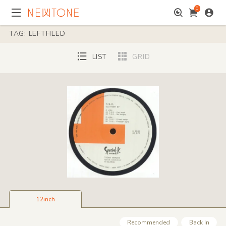
0
TAG: LEFTFILED
LIST
GRID
12inch
Recommended
Back In