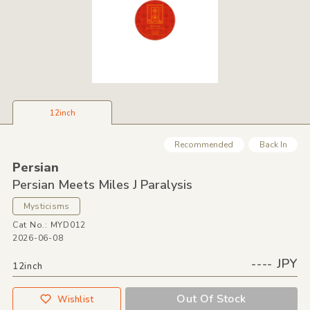
12inch
Recommended
Back In
Persian
Persian Meets Miles J Paralysis
Mysticisms
Cat No.: MYD012
2026-06-08
---- JPY
12inch
Out Of Stock
Wishlist