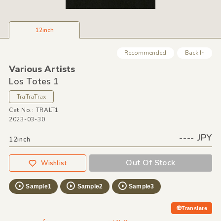
12inch
Recommended
Back In
Various Artists
Los Totes 1
TraTraTrax
Cat No.: TRALT1
2023-03-30
---- JPY
12inch
Out Of Stock
Wishlist
Sample1
Sample2
Sample3
Translate