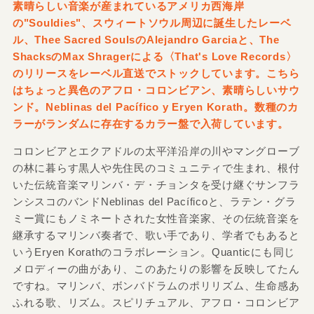
素晴らしい音楽が産まれているアメリカ西海岸
の"Souldies"、スウィートソウル周辺に誕生したレーベ
ル、Thee Sacred SoulsのAlejandro Garciaと、The
ShacksのMax Shragerによる〈That's Love Records〉
のリリースをレーベル直送でストックしています。こちら
はちょっと異色のアフロ・コロンビアン、素晴らしいサウ
ンド。Neblinas del Pacífico y Eryen Korath。数種のカ
ラーがランダムに存在するカラー盤で入荷しています。
コロンビアとエクアドルの太平洋沿岸の川やマングローブ
の林に暮らす黒人や先住民のコミュニティで生まれ、根付
いた伝統音楽マリンバ・デ・チョンタを受け継ぐサンフラ
ンシスコのバンドNeblinas del Pacíficoと、ラテン・グラ
ミー賞にもノミネートされた女性音楽家、その伝統音楽を
継承するマリンバ奏者で、歌い手であり、学者でもあると
いうEryen Korathのコラボレーション。Quanticにも同じ
メロディーの曲があり、このあたりの影響を反映してたん
ですね。マリンバ、ボンバドラムのポリリズム、生命感あ
ふれる歌、リズム。スピリチュアル、アフロ・コロンビア