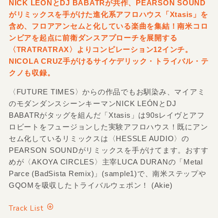
NICK LEÓNとDJ BABATRが共作、PEARSON SOUND
がリミックスを手がけた進化系アフロハウス「Xtasis」を
含め、フロアアンセムと化している楽曲を集結！南米コロ
ンビアを起点に前衛ダンスアプローチを展開する
〈TRATRATRAX〉よりコンピレーション12インチ。
NICOLA CRUZ手がけるサイケデリック・トライバル・テ
クノも収録。
〈FUTURE TIMES〉からの作品でもお馴染み、マイアミ
のモダンダンスシーンキーマンNICK LEÓNとDJ
BABATRがタッグを組んだ「Xtasis」は90sレイヴとアフ
ロビートをフュージョンした実験アフロハウス！既にアン
セム化しているリミックスは〈HESSLE AUDIO〉の
PEARSON SOUNDがリミックスを手がけてます。おすす
めが〈AKOYA CIRCLES〉主宰LUCA DURANの「Metal
Parce (BadSista Remix)」(sample1)で、南米ステップや
GQOMを吸収したトライバルウェポン！ (Akie)
Track List