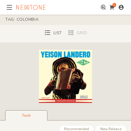
0
TAG: COLOMBIA
LIST
GRID
7inch
Recommended
New Release