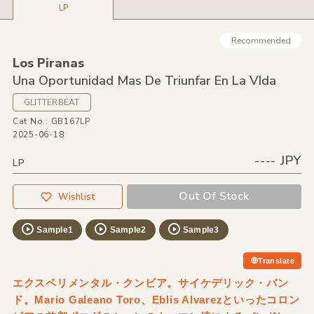
LP
Recommended
Los Piranas
Una Oportunidad Mas De Triunfar En La VIda
GLITTERBEAT
Cat No.: GB167LP
2025-06-18
---- JPY
LP
Out Of Stock
Wishlist
Sample1
Sample2
Sample3
Translate
エクスペリメンタル・クンビア。サイケデリック・バン
ド。Mario Galeano Toro、Eblis Alvarezといったコロン