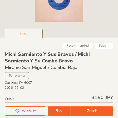
7inch
Recommended
Back In
Michi Sarmiento Y Sus Bravos /
Michi
Sarmiento Y Su Combo Bravo
Mirame San Miguel /
Cumbia Raja
Panorama
Cat No.: PAN007
2026-06-02
3190 JPY
7inch
7inch
Buy
Wishlist