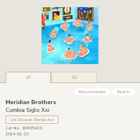
LP
CD
Recommended
Back In
Meridian Brothers
Cumbia Siglo Xxi
Les Disques Bongo Joe
Cat No.: BJR054CD
2024-02-23