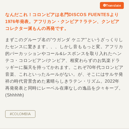
Translate
なんだこれ！コロンビアは名門DISCOS FUENTESより
1976年発表。アフリカン・クンビア？ラテン、クンビア
コレクター涎もんの再発です。
まずこのグループ名の"ウガンダ ケニア"というざっくりし
たセンスに驚きます、、、しかし音ももっと変。アフリカ
的パーカッションやコール&レスポンスを取り入れたヘン
テコ・コロンビアン/クンビア、相変わらずのお気楽ドラ
ッギーに脳天を持ってかれます。これぞ70年代コロンビア
音楽、これといったルールがない。が、そこにはサルサ発
祥の時代背景含めた素晴らしきラテン・リズム。2022年
再発発表と同時にレーベル在庫なしの逸品を少々キープ。
(Shhhhh)
#COLOMBIA