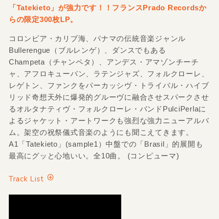
「Tatekieto」が強力です！！フランスPrado Recordsか
らの限定300枚LP。
コロンビア・カリブ海、パナマの伝統音楽ジャンル
Bullerengue（ブルレンゲ）、ダンスでもある
Champeta（チャンペタ）、アンデス・アマゾンチーチ
ャ、アフロキューバン、ラテンジャズ、フォルクローレ、
レゲトン、ファンクをパーカッシヴ・トライバル・ハイブ
リッド奇想天外に爆発的グルーヴに融合させスパークさせ
るオルタナティヴ・フォルクローレ・バンドPulciPerlaに
よるジャケット・アートワークも強烈な強力ニューアルバ
ム。架空の祝祭儀式音楽のようにも聞こえてきます。
A1「Tatekieto」(sample1）中盤での「Brasil」的展開も
最高にグッと心地いい。全10曲。 (コンピューマ)
Track List