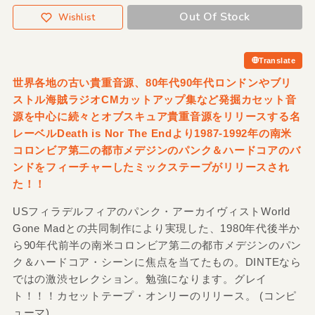
Out Of Stock
Wishlist
Translate
世界各地の古い貴重音源、80年代90年代ロンドンやブリ
ストル海賊ラジオCMカットアップ集など発掘カセット音
源を中心に続々とオブスキュア貴重音源をリリースする名
レーベルDeath is Nor The Endより1987-1992年の南米
コロンビア第二の都市メデジンのパンク＆ハードコアのバ
ンドをフィーチャーしたミックステープがリリースされ
た！！
USフィラデルフィアのパンク・アーカイヴィストWorld
Gone Madとの共同制作により実現した、1980年代後半か
ら90年代前半の南米コロンビア第二の都市メデジンのパン
ク＆ハードコア・シーンに焦点を当てたもの。DINTEなら
ではの激渋セレクション。勉強になります。グレイ
ト！！！カセットテープ・オンリーのリリース。 (コンピ
ューマ)