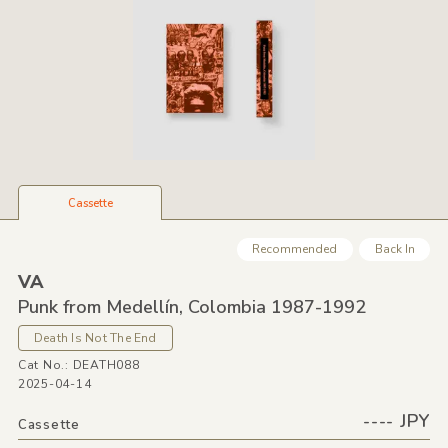
Cassette
Recommended
Back In
VA
Punk from Medellín,
Colombia 1987-1992
Death Is Not The End
Cat No.: DEATH088
2025-04-14
---- JPY
Cassette