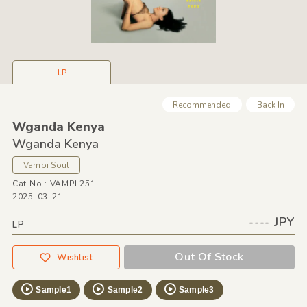
LP
Recommended
Back In
Wganda Kenya
Wganda Kenya
Vampi Soul
Cat No.: VAMPI 251
2025-03-21
---- JPY
LP
Out Of Stock
Wishlist
Sample1
Sample2
Sample3