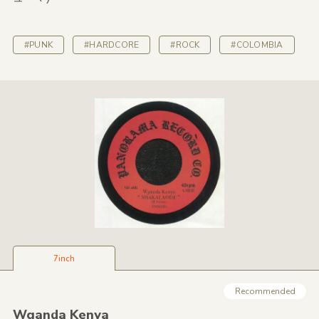
#PUNK
#HARDCORE
#ROCK
#COLOMBIA
7inch
Recommended
Wganda Kenya