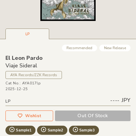
LP
Recommended
New Release
El Leon Pardo
Viaje Sideral
AYA Records/ZZK Records
Cat No.: AYA017lp
2025-12-25
---- JPY
LP
Out Of Stock
Wishlist
Sample1
Sample2
Sample3