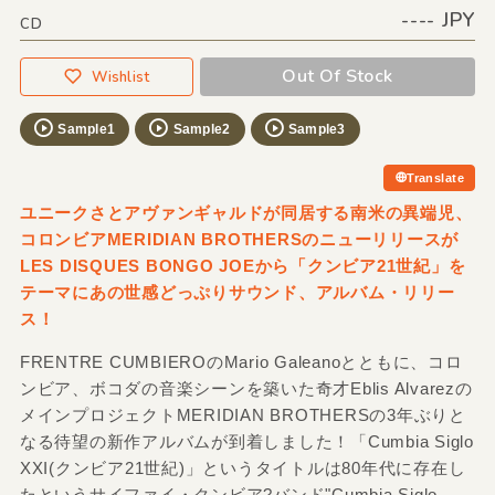
---- JPY
CD
Out Of Stock
Wishlist
Sample1
Sample2
Sample3
Translate
ユニークさとアヴァンギャルドが同居する南米の異端児、
コロンビアMERIDIAN BROTHERSのニューリリースが
LES DISQUES BONGO JOEから「クンビア21世紀」を
テーマにあの世感どっぷりサウンド、アルバム・リリー
ス！
FRENTRE CUMBIEROのMario Galeanoとともに、コロ
ンビア、ボコダの音楽シーンを築いた奇才Eblis Alvarezの
メインプロジェクトMERIDIAN BROTHERSの3年ぶりと
なる待望の新作アルバムが到着しました！「Cumbia Siglo
XXI(クンビア21世紀)」というタイトルは80年代に存在し
たというサイファイ・クンビア?バンド"Cumbia Siglo