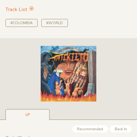
Track List
#COLOMBIA
#WORLD
LP
Recommended
Back In