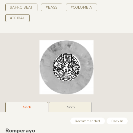
#AFRO BEAT
#BASS
#COLOMBIA
#TRIBAL
7inch
7inch
Recommended
Back In
Romperayo