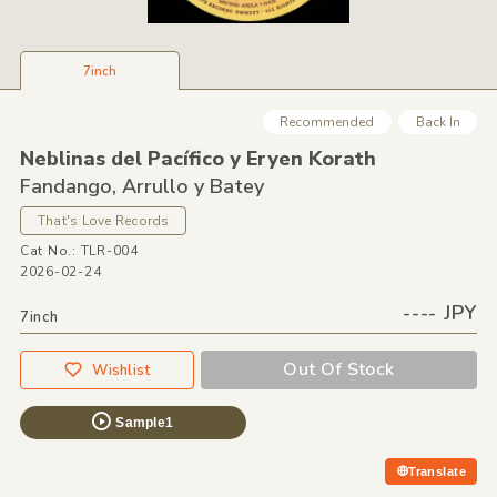
7inch
Recommended
Back In
Neblinas del Pacífico y Eryen Korath
Fandango,
Arrullo y Batey
That's Love Records
Cat No.: TLR-004
2026-02-24
---- JPY
7inch
Out Of Stock
Wishlist
Sample1
Translate