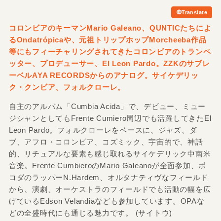
Translate
コロンビアのキーマンMario Galeano、QUNTICたちによ
るOndatrópicaや、元祖トリップホップMorcheeba作品
等にもフィーチャリングされてきたコロンビアのトランペ
ッター、プロデューサー、El Leon Pardo。ZZKのサブレ
ーベルAYA RECORDSからのアナログ。サイケデリッ
ク・クンビア、フォルクローレ。
自主のアルバム「Cumbia Acida」で、デビュー、ミュー
ジシャンとしてもFrente Cumiero周辺でも活躍してきたEl
Leon Pardo。フォルクローレをベースに、ジャズ、ダ
ブ、アフロ・コロンビア、コズミック、宇宙的で、神話
的、リチュアルな要素も感じ取れるサイケデリック中南米
音楽。Frente CumbieroのMario Galeanoが全面参加、ボ
コダのラッパーN.Hardem、オルタナティヴなフィールド
から、演劇、オーケストラのフィールドでも活動の幅を広
げているEdson Velandiaなども参加しています。OPAな
どの全盛時代にも通じる魅力です。 (サイトウ)