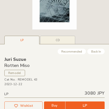
LP
CD
Recommended
Back In
Juri Suzue
Rotten Miso
Remodel
Cat No.: REMODEL 43
2023-12-22
3080 JPY
LP
LP
Buy
Wishlist