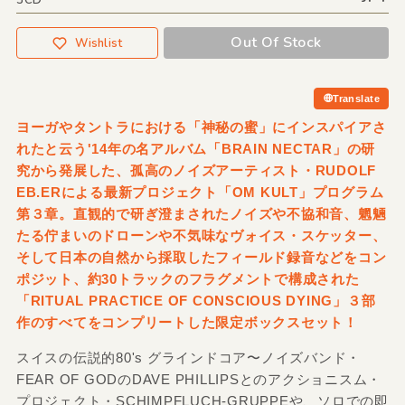
3CD
Out Of Stock
Wishlist
Translate
ヨーガやタントラにおける「神秘の蜜」にインスパイアさ
れたと云う'14年の名アルバム「BRAIN NECTAR」の研
究から発展した、孤高のノイズアーティスト・RUDOLF
EB.ERによる最新プロジェクト「OM KULT」プログラム
第３章。直観的で研ぎ澄まされたノイズや不協和音、魍魎
たる佇まいのドローンや不気味なヴォイス・スケッター、
そして日本の自然から採取したフィールド録音などをコン
ポジット、約30トラックのフラグメントで構成された
「RITUAL PRACTICE OF CONSCIOUS DYING」３部
作のすべてをコンプリートした限定ボックスセット！
スイスの伝説的80's グラインドコア〜ノイズバンド・
FEAR OF GODのDAVE PHILLIPSとのアクショニスム・
プロジェクト・SCHIMPFLUCH-GRUPPEや、ソロでの即