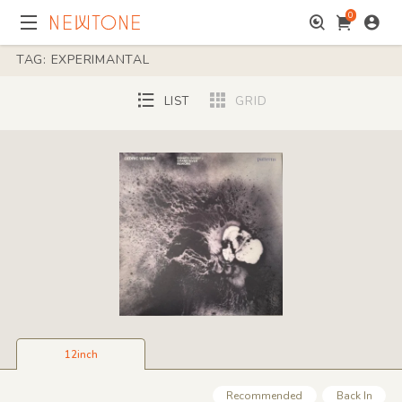
0
TAG: EXPERIMANTAL
LIST
GRID
12inch
Recommended
Back In