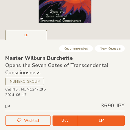
LP
Recommended
New Release
Master Wilburn Burchette
Opens the Seven Gates of Transcendental
Consciousness
NUMERO GROUP
Cat No.: NUM1247.2lp
2024-06-17
3690 JPY
LP
LP
Buy
Wishlist