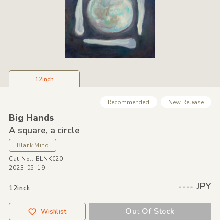
12inch
Recommended
New Release
Big Hands
A square,
a circle
Blank Mind
Cat No.: BLNK020
2023-05-19
---- JPY
12inch
Out Of Stock
Wishlist