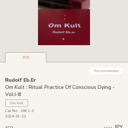
3CD
Recommended
Rudolf Eb.Er
Om Kult : Ritual Practice Of Conscious Dying -
Vol.I-III
Om Kult
Cat No.: OM 1-3
2024-01-22
---- JPY