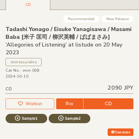
CD
Recommended
New Release
Tadashi Yonago /
Eisuke Yanagisawa /
Masami
Baba [米子 匡司 /
柳沢英輔 /
ばばまさみ]
‘Allegories of Listening’ at listude on 20 May
2023
immeasurable
Cat No.: imm 008
2024-10-10
2090 JPY
CD
CD
Buy
Wishlist
Sample1
Sample2
Translate