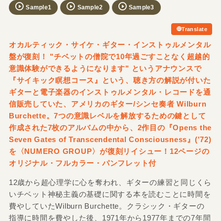
Sample1
Sample2
Sample3
Translate
オカルティック・サイケ・ギター・インストゥルメンタル
盤が復刻！ "チベットの僧院で10年過ごすことなく超越的
意識体験ができるようになります" というアナウンスで
『サイキック瞑想コース』という、聴き方の解説が付いた
ギターと電子楽器のインストゥルメンタル・レコードを通
信販売していた、アメリカのギター/シンセ奏者 Wilburn
Burchette。7つの意識レベルを解放するための鍵として
作成された7枚のアルバムの中から、2作目の『Opens the
Seven Gates of Transcendental Consciousness』('72)
を〈NUMERO GROUP〉が復刻リイシュー！12ページの
オリジナル・フルカラー・パンフレット付
12歳から超心理学に心を奪われ、ギターの練習と同じくら
いチベット神秘主義の基礎に関する本を読むことに時間を
費やしていたWilburn Burchette。クラシック・ギターの
指導に時間を費やした後、1971年から1977年までの7年間