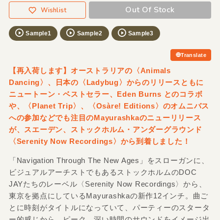
Out Of Stock
Wishlist
Sample1
Sample2
Sample3
Translate
【再入荷します】オーストラリアの〈Animals
Dancing〉、日本の〈Ladybug〉からのリリースともに
ニュートーン・ベストセラー、Eden Burns とのコラボ
や、〈Planet Trip〉、〈Osàre! Editions〉のオムニバス
への参加などでも注目のMayurashkaのニューリリース
が、スエーデン、ストックホルム・アンダーグラウンド
〈Serenity Now Recordings〉から到着しました！
「Navigation Through The New Ages」をスローガンに、
ビジュアルアーチストでもあるストックホルムのDOC
JAYたちのレーベル〈Serenity Now Recordings〉から、
東京を拠点にしているMayurashkaの新作12インチ。曲ご
とに時刻がタイトルになっていて、パーティーのスタータ
ー的感じから、ピーク、深い時間のサウンドをイメージ出