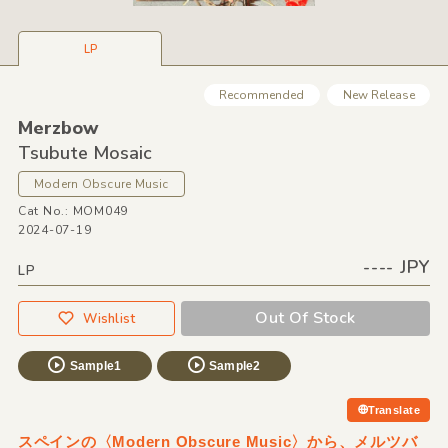
LP
Recommended
New Release
Merzbow
Tsubute Mosaic
Modern Obscure Music
Cat No.: MOM049
2024-07-19
---- JPY
LP
Out Of Stock
Wishlist
Sample1
Sample2
Translate
スペインの〈Modern Obscure Music〉から、メルツバ