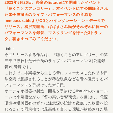
2023年5月20日、奈良のlistudeにて開催したイベント
『聴くことのアレゴリー』。本イベントにて公開録音され
た米子匡司氏のライブ・パフォーマンスの音源を
immeasurableよりCDとハイレゾレーション・データで
リリース。柳沢英輔氏、ばばまさみ氏がそれぞれに同一の
パフォーマンスを録音、マスタリングを行った3トラッ
ク。聴き比べてみてください。
-info-
今回リリースする作品は、『聴くことのアレゴリー』の第
三部で行われた米子氏のライブ・パフォーマンス(公開録
音)の音源です。
これまでに非楽器から生じる音にフォーカスした作品や日
常空間で意識されることが稀な現象などを音へ還元するパ
フォーマンスを手掛けてた米子氏。
オーディオ機器の製造・開発を手掛けるlistudeのショール
ームは小規模ながら「質の高い音響環境」を目指し、電源
環境や場所固有の響きに注意深い設計と徹底した物量を投
じることで同規模では最高峰と言える環境が構築された場