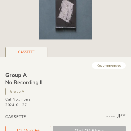
CASSETTE
Recommended
Group A
No Recording II
Group A
Cat No.: none
2024-01-27
---- JPY
CASSETTE
Out Of Stock
Wishlist