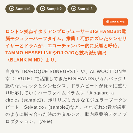
Sample1
Sample2
Sample3
Translate
ロンドン拠点イタリアンプロデューサーBIG HANDSの電
脳モジュラーハーフタイム。推薦！巧妙にズレたシンセサ
イザーとドラムが、エコーチェンバー的に反響と呼応。
TAMMO HESSELINKやDJ OJOら技巧派が集う
〈BLANK MIND〉より。
自身の〈BAROQUE SUNBURST〉や、AL WOOTTON主
宰〈TRULE〉で活躍してきたBIG HANDSがカムバック！
艶のないキックとシンセシス、ドラムビートが徐々に重な
り呼応していくハーフタイムドラムン「A square, a
circle」(sample1)、ポリリズミカルなモジュラーブークン
ビート「Selvatico」(sample2)など、それぞれの音が歯車
のように噛み合った時のカタルシス、脳内麻薬的テクノプ
ロダクション。 (Akie)