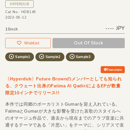
HYPERDUB
Cat No.: HDB145
2023-05-12
---- JPY
10inch
Out Of Stock
Wishlist
Sample1
Sample2
Sample3
Translate
〈Hyperdub〉Future Brownのメンバーとしても知られ
る、クウェート出身のFatima Al QadiriによるEPが数量
限定10インチでリリース!!
本作では同郷のボーカリストGumarを迎え入れている。
FatimaとGumarが大きな影響を受けた哀歌のスタイルへ
のオマージュ作品で、過去から現在までのアラブ音楽に共
通するテーマである「片思い」をテーマに、シリアスで哀