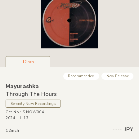
12inch
Recommended
New Release
Mayurashka
Through The Hours
Serenity Now Recordings
Cat No.: S.NOW004
2024-11-13
---- JPY
12inch