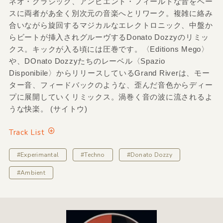
ネオ・クラシック、アンビエント・フィールドな音をベー
スに両者があ全く別次元の音楽へとリワーク。複雑に絡み
合いながら旋回するマジカルなエレクトロニック、中盤か
らビートが挿入されグルーヴするDonato Dozzyのリミッ
クス。キックが入る頃には圧巻です。〈Editions Mego〉
や、DOnato Dozzyたちのレーベル〈Spazio
Disponibile〉からリリースしているGrand Riverは、モー
ター音、フィードバックのような、歪んだ音色からディー
プに展開していくリミックス。渦巻く音の波に流されるよ
うな快楽。 (サイトウ)
Track List
#Experimantal
#Techno
#Donato Dozzy
#Ambient