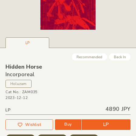
LP
Recommended
Back In
Hidden Horse
Incorporeal
Holuzam
Cat No.: ZAM035
2023-12-12
4890 JPY
LP
LP
Buy
Wishlist