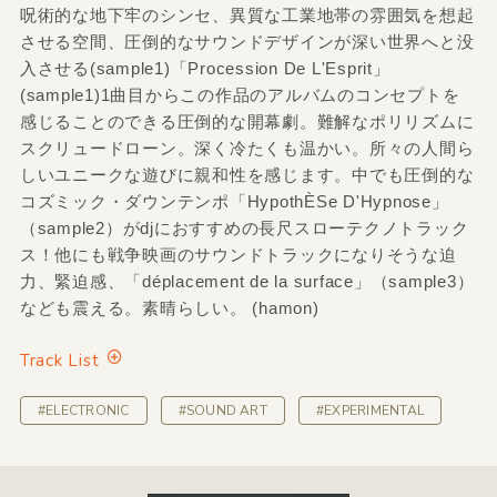
呪術的な地下牢のシンセ、異質な工業地帯の雰囲気を想起
させる空間、圧倒的なサウンドデザインが深い世界へと没
入させる(sample1)「Procession De L'Esprit」
(sample1)1曲目からこの作品のアルバムのコンセプトを
感じることのできる圧倒的な開幕劇。難解なポリリズムに
スクリュードローン。深く冷たくも温かい。所々の人間ら
しいユニークな遊びに親和性を感じます。中でも圧倒的な
コズミック・ダウンテンポ「HypothÈSe D'Hypnose」
（sample2）がdjにおすすめの長尺スローテクノトラック
ス！他にも戦争映画のサウンドトラックになりそうな迫
力、緊迫感、「déplacement de la surface」（sample3）
なども震える。素晴らしい。 (hamon)
Track List
#ELECTRONIC
#SOUND ART
#EXPERIMENTAL