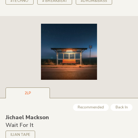
#TECHNO
# BREAKBEAT
#DRUM&BASS
2LP
Recommended
Back In
Jichael Mackson
Wait For It
ILIAN TAPE