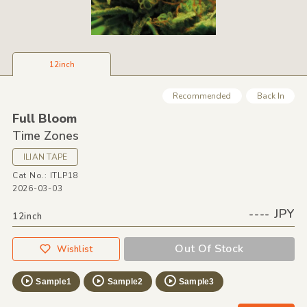
12inch
Recommended
Back In
Full Bloom
Time Zones
ILIAN TAPE
Cat No.: ITLP18
2026-03-03
---- JPY
12inch
Out Of Stock
Wishlist
Sample1
Sample2
Sample3