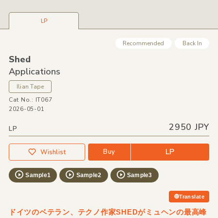
LP
Recommended
Back In
Shed
Applications
Ilian Tape
Cat No.: IT067
2026-05-01
2950 JPY
LP
LP
Buy
Wishlist
Sample1
Sample2
Sample3
Translate
ドイツのベテラン、テクノ作家SHEDがミュヘンの最高峰