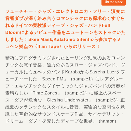
Translate
フューチャー・ジャズ・エレクトロニカ・フリー・演奏に
音響ダブが深く絡み合うロマンチックにも探求心くすぐら
れるドイツの実験派ディープ・ジャズ・バンドFull
Bloomによるデビュー作品をニュートーンもストックいた
しました！Skee Mask,Katatonic Silentioら参加するミ
ュヘン拠点の〈Ilian Tape〉からのリリース！
精巧にプログラミングされたヒーリング効果のあるロマン
チックな電子音楽、迫力のあるスロー・ジャズバンド。ヴ
ォーカルにミュヘンのバンドKarabaからSascha Luerをフ
ューチャーした「Speed FM」（sample1）にレアグルー
ブ・エキゾチックなダイナミックなジャズバンドの演奏が
素晴らしい「Time Zones」（sample2）に極上のスペー
ス・ダブが危険な「Giesing Underwater」（sample3）正
統派のクラシックなスタイルに音響、実験的な空間性を意
識した革命的なサウンドスケープ作品。サイケデリック・
ドリーム・ダブ・探究したディープな世界。 (hamon)