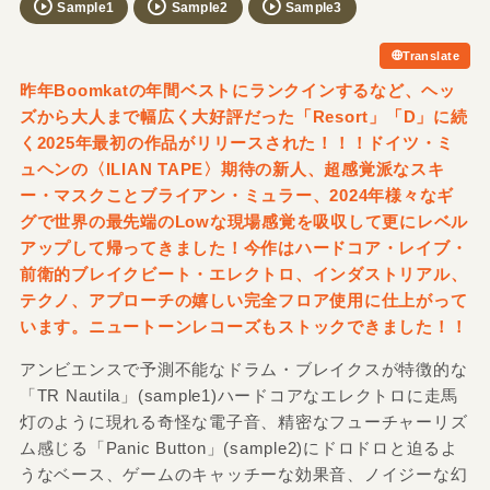
Sample1
Sample2
Sample3
Translate
昨年Boomkatの年間ベストにランクインするなど、ヘッ
ズから大人まで幅広く大好評だった「Resort」「D」に続
く2025年最初の作品がリリースされた！！！ドイツ・ミ
ュヘンの〈ILIAN TAPE〉期待の新人、超感覚派なスキ
ー・マスクことブライアン・ミュラー、2024年様々なギ
グで世界の最先端のLowな現場感覚を吸収して更にレベル
アップして帰ってきました！今作はハードコア・レイブ・
前衛的ブレイクビート・エレクトロ、インダストリアル、
テクノ、アプローチの嬉しい完全フロア使用に仕上がって
います。ニュートーンレコーズもストックできました！！
アンビエンスで予測不能なドラム・ブレイクスが特徴的な
「TR Nautila」(sample1)ハードコアなエレクトロに走馬
灯のように現れる奇怪な電子音、精密なフューチャーリズ
ム感じる「Panic Button」(sample2)にドロドロと迫るよ
うなベース、ゲームのキャッチーな効果音、ノイジーな幻