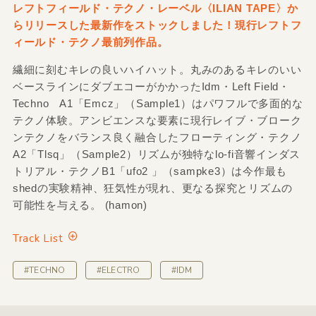
レフトフィールド・テクノ・レーベル〈ILIAN TAPE〉か
らリリースした最新作をストックしました！現行レフトフ
ィールド・テクノ最前列作品。
繊細に刻むキレの良いハイハット。丸みのあるキレのいい
ベースラインにダブエコーがかかったIdm・Left Field・
Techno A1「Emcz」（Sample1）はパワフルで多面的な
テクノ体験。アンビエンスな要素に現行レイブ・ブローク
ンテクノをバランス良く融合したフローティング・テクノ
A2「Tlsq」（Sample2）リズムが独特なlo-fi音響インダス
トリアル・テクノB1「ufo2 」（sampke3）は今作最も
shedの実験精神、狂気性が現れ、更なる探究とリズムの
可能性を与える。 (hamon)
Track List
#TECHNO
#ELECTRO
#IDM