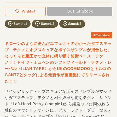
Out Of Stock
Wishlist
Sample1
Sample2
Sample3
Translate
ドローンのように歪んだエフェクトのかかったダブステッ
プ・テクノにオブスキュアなボイスサンプルが混合した、
じっくりと重圧かつ立体に鳴り響く前衛ベース・テク
ノ！！ドイツ・ミュヘンのレフトフィールド・テクノ・レ
ーベル〈ILIAN TAPE〉からUKのCOMMODOとトルコの
GANTZとタッグによる最新作が重量盤にてリリースされ
た！！
サイケデリック・オブスキュアなボイスサンプルがマッド
なダブステップ、テクノと相性抜群な前衛テクノ・サウン
ド「Left Hand Path」(sample1)から緩急ついた間のある
独自のサウンドデザインにアブストラクト・ダビーなステ
ッパー・テクノがドープな「89! Gloom」(sample2)に、