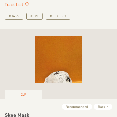
Track List
#BASS
#IDM
#ELECTRO
2LP
Recommended
Back In
Skee Mask