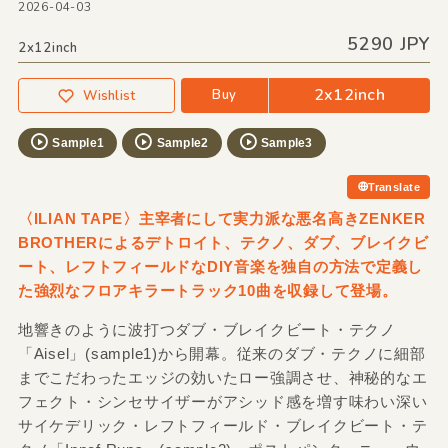
2026-04-03
5290 JPY
2x12inch
2x12inch
Buy
Wishlist
Sample1
Sample2
Sample3
Translate
〈ILIAN TAPE〉主宰者にして実力派な悪名高きZENKER
BROTHERによるデトロイト、テクノ、ダブ、ブレイクビ
ート、レフトフィールドなDIY音楽を独自の方法で定義し
た強烈なフロアキラートラック10曲を収録して登場。
地響きのように波打つダブ・ブレイクビート・テクノ
「Aisel」(sample1)から開幕。従来のダブ・テクノに細部
までこだわったエッジの効いたロー強調させ、神秘的なエ
フェクト・シンセサイザーがアシッド感を増す味わい深い
サイケデリック・レフトフィールド・ブレイクビート・テ