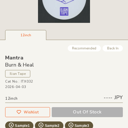
12inch
Recommended
Back In
Mantra
Burn &
Heal
Ilian Tape
Cat No.: ITX032
2026-04-03
---- JPY
12inch
Out Of Stock
Wishlist
Sample1
Sample2
Sample3