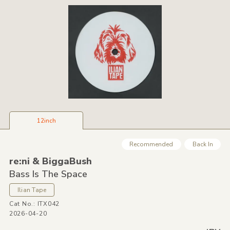
12inch
Recommended
Back In
re:ni &
BiggaBush
Bass Is The Space
Ilian Tape
Cat No.: ITX042
2026-04-20