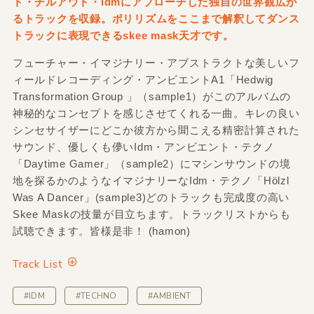
ト・チルアウト・idmにアプローチした独自の世界観広が
るトラックを収録。ポリリズムをここまで解釈してダンス
トラックに表現できるskee mask天才です。
フューチャー・イマジナリー・アブストラクトな美しいフ
ィールドレコーディング・アンビエントA1「Hedwig
Transformation Group 」（sample1）がこのアルバムの
神秘的なコンセプトを感じさせてくれる一曲。キレの良い
シンセサイザーにどこか彼方から聞こえる精密計算された
サウンド、優しくも儚いIdm・アンビエント・テクノ
「Daytime Gamer」（sample2）にマシンサウンドの境
地を探るかのようなイマジナリーなIdm・テクノ「Hölzl
Was A Dancer」(sample3)どのトラックも完成度の高い
Skee Maskの技量が目立ちます。トラックリストからも
試聴できます。皆様是非！ (hamon)
Track List
#IDM
#TECHNO
#AMBIENT