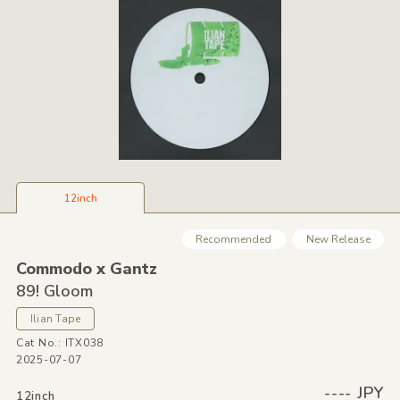
12inch
Recommended
New Release
Commodo x Gantz
89! Gloom
Ilian Tape
Cat No.: ITX038
2025-07-07
---- JPY
12inch