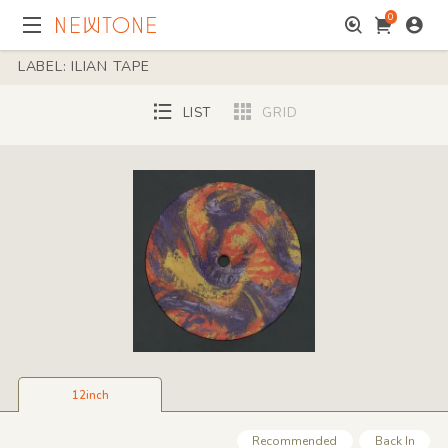
0
LABEL: ILIAN TAPE
LIST
GRID
12inch
Recommended
Back In