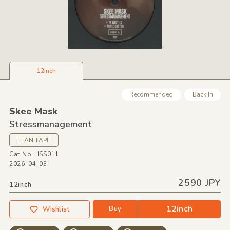
12inch
Recommended
Back In
Skee Mask
Stressmanagement
ILIAN TAPE
Cat No.: ISS011
2026-04-03
2590 JPY
12inch
12inch
Buy
Wishlist