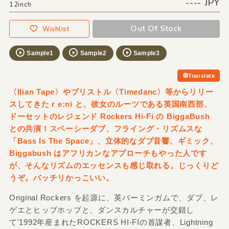
---- JPY
12inch
Out Of Stock
Wishlist
Sample1
Sample2
Sample3
Translate
〈Ilian Tape〉やブリストル〈Timedanc〉等からリリー
スしてきた r e:ni と、彼女のルーツである英国南西部、
ドーセットのレジェンド Rockers Hi-Fi の BiggaBush
との共演！スペーシーダブ、フライング・リズムスな
「Bass Is The Space」、立体的なダブ音響、ギミック、
Biggabush はアフリカンなアプローチもやった人です
が、そんなリズムのエッセンスも感じ取れる。じっくりど
うぞ。バッチリかっこいい。
Original Rockers を起源に、英バーミンガムで、ダブ、レ
ゲエとヒップホップと、ダンスカルチャーが交錯し
て'1992年産まれたROCKERS HI-FIの首謀者、Lightning