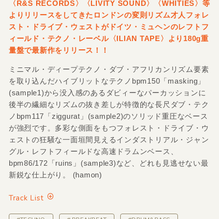
〈R&S RECORDS〉〈LIVITY SOUND〉〈WHITIES〉等
よりリリースをしてきたロンドンの変則リズム才人フォレ
スト・ドライブ・ウェストがドイツ・ミュヘンのレフトフ
ィールド・テクノ・レーベル〈ILIAN TAPE〉より180g重
量盤で最新作をリリース！！
ミニマル・ディープテクノ・ダブ・アフリカンリズム要素
を取り込んだハイブリットなテクノbpm150「masking」
(sample1)から没入感のあるダビィーなパーカッションに
後半の繊細なリズムの抜き差しが特徴的な長尺ダブ・テク
ノbpm117「ziggurat」(sample2)のソリッド重圧なベース
が強烈です。多彩な側面をもつフォレスト・ドライブ・ウ
ェストの狂騒な一面垣間見えるインダストリアル・ジャン
グル・レフトフィールドな高速ドラムンベース、
bpm86/172「ruins」(sample3)など、どれも見逃せない最
新鋭な仕上がり。 (hamon)
Track List