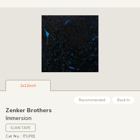
2x12inch
Recommended
Back In
Zenker Brothers
Immersion
ILIAN TAPE
Cat No.: ITLP01