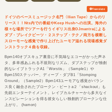
Translate
ドイツのベースミュージック名門〈Ilian Tape〉からのリ
リース！！Nts内での番組やKeep Hushへの出演。海外の
様々な場所でツアーを行うイギリス出身DJmantraによる
ダブ・ブレイクビーツ・２ステップ・テクノ両方を横断し
スローモーな感覚で作り上げたユーモア溢れる現場感覚ダ
ンストラック４曲を収録。
Bpm140オブスキュア裏音に不気味なエコーがかった声ネ
タ、多幸感あふれる不規則なリズム、ダブステップが独創
的なレイブトラックA1「Worstis」（Sample1）や
Bpm150ステッパー、ディープ・ダブB1「Stomping
Ground」（Sample2）Bpm143ユーモアな感覚がバラン
ス良く融合されたブロークン・ビートa２「shackout」も
先鋭エンターテイメント。レイブカルチャーから多大なイ
ンスピレーションを得る彼女らしい独創的ブロークンな仕
上がり。 (hamon)