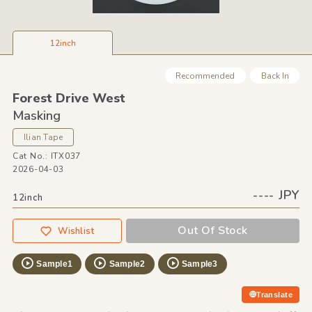
12inch
Recommended
Back In
Forest Drive West
Masking
Ilian Tape
Cat No.: ITX037
2026-04-03
---- JPY
12inch
Out Of Stock
Wishlist
Sample1
Sample2
Sample3
Translate