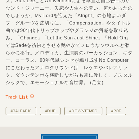
ス。Alek LeeことOri Kennethによる率直な自己告白のサ
ウンド・ジャーニー。失恋や人生への問い。何かあったの
でしょうか。My Lordを迎えた「Alright」の心地よいダ
ブ・グルーヴを皮切りに、「Compensation」やタイトル
曲では90年代トリップホップやグランジの質感を取り込
み、「Change」「Let the Sun Just Shine」「Hold On」
ではSadeを彷彿とさせる艶やかでメロウなソウルへと滑
らかに移行。メロディカ、生演奏のパーカッション、ギタ
ー、コーラス、80年代風シンセが織り成すNo Computer
にこだわったアナログサウンドは、レゲエやバレアリッ
ク、ダウンテンポを横断しながらも常に優しく、ノスタル
ジックで、エモーショナルな音世界。 (足立)
Track List
#BALEARIC
#DUB
#DOWNTEMPO
#POP