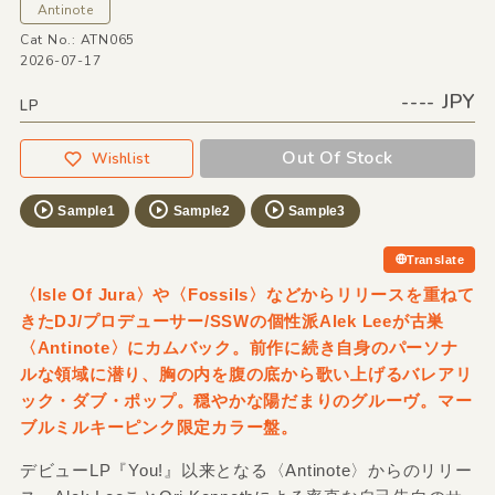
Antinote
Cat No.: ATN065
2026-07-17
---- JPY
LP
Out Of Stock
Wishlist
Sample1
Sample2
Sample3
Translate
〈Isle Of Jura〉や〈Fossils〉などからリリースを重ねて
きたDJ/プロデューサー/SSWの個性派Alek Leeが古巣
〈Antinote〉にカムバック。前作に続き自身のパーソナ
ルな領域に潜り、胸の内を腹の底から歌い上げるバレアリ
ック・ダブ・ポップ。穏やかな陽だまりのグルーヴ。マー
ブルミルキーピンク限定カラー盤。
デビューLP『You!』以来となる〈Antinote〉からのリリー