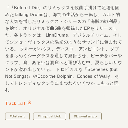
『『Before I Die』のリミックスを数曲手掛けて足場を固
めたTalking Drumsは、海での生活から一転し、カルト的
な人気を博したリミックス・シリーズの「海賊の戦利品」
を捨て、オリジナル楽曲5曲を収録したEPをリリースし
た。各トラックは、LinnDrums、デジタルチャイム、そし
てシンセ・ヴォックスの陽光のようなサウンドに包まれて
いる。 クルーがハウス、ディスコ、アンビエント、ダブ
をきらめくシーグラスを通して屈折させ、ビーチをバーや
クラブ、庭、あるいは洞窟へと運び込む中、夏らしいサウ
ンドが溢れ出している。 トロピカルな『Sceneries (but
Not Songs)』やEcco the Dolphin、Echoes of Wally、そ
してトレンディなクジラにまつわるいくつか
...もっと読
む
Track List
#Balearic
#Tropical Dub
#Downtempo