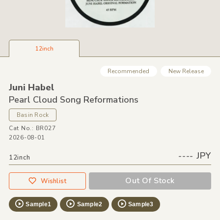
12inch
Recommended
New Release
Juni Habel
Pearl Cloud Song Reformations
Basin Rock
Cat No.: BR027
2026-08-01
---- JPY
12inch
Out Of Stock
Wishlist
Sample1
Sample2
Sample3