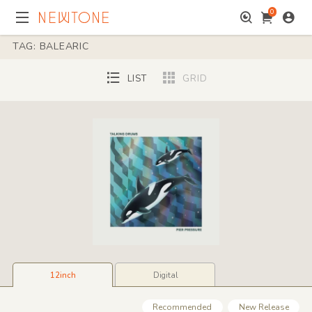
0
TAG: BALEARIC
LIST
GRID
12inch
Digital
Recommended
New Release