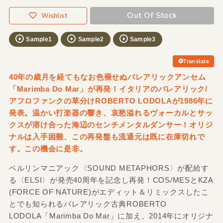
Out Of Stock
Wishlist
Sample1
Sample2
Sample3
Translate
40年の歳月を経てもなお色褪せぬバレアリックアンセム
「Marimba Do Mar」が再発！イタリアのバレアリック/
アフロファンクの草分けROBERTO LODOLAが1986年に
発表。温かい打楽器の響き、哀愁溢れるヴォーカルとサッ
クスが溶け合った海辺のセンチメンタルダンサー！オリジ
ナルは入手困難、この再発盤も流通元は既に在庫切れで
す。この機会に是非。
ベルリンマニアック〈SOUND METAPHORS〉が配給す
る〈ELSI〉が発売40周年を記念し再発！COS/MESとKZA
(FORCE OF NATURE)がエディット＆リミックスしたこ
とでも知られるバレアリック古典ROBERTO
LODOLA「Marimba Do Mar」に加え、2014年にオリジナ