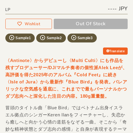
---- JPY
LP
Out Of Stock
Wishlist
Sample1
Sample2
Sample3
Translate
〈Antinote〉からデビューし〈Multi Culti〉にも作品を
残すプロデューサー/DJ/マルチ奏者の個性派Alek Leeが、
高評価を得た2025年のアルバム『Cold Feet』に続き
〈Isle of Jura〉から最新作『Blue Bird』を発表。バレア
リックな空気感を通底に、これまでで最もパーソナルかつ
ダブ志向へと深化した注目の内容。180g重量盤。
冒頭のタイトル曲「Blue Bird」ではベトナム出身イスラ
エル拠点のシンガーKeren Ilanをフィーチャーし、失恋か
ら癒しへと向かう心情の道筋をなぞる一曲。そこから「奇
妙な精神状態とダブ志向の感情」と自身が表現するテーマ