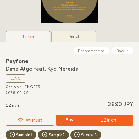
12inch
Digital
Recommended
Back In
Payfone
Dime Algo feat. Kyd Nereida
LENG
Cat No.: LENG075
2026-06-29
3890 JPY
12inch
12inch
Buy
Wishlist
Sample1
Sample2
Sample3