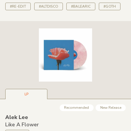
#RE-EDIT
#ALTDISCO
#BALEARIC
#GOTH
LP
Recommended
New Release
Alek Lee
Like A Flower