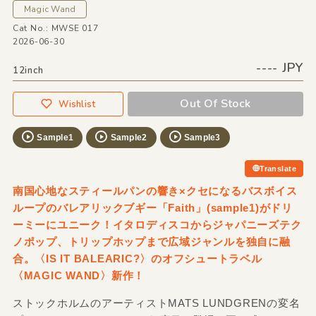
Magic Wand
Cat No.: MWSE 017
2026-06-30
---- JPY
12inch
Out Of Stock
Wishlist
Sample1
Sample2
Sample3
Translate
南国心地なスティールパンの響き×クセになるバスボイス
ループのバレアリックブギー「Faith」(sample1)がドリ
ーミーにユニーク！イタロディスコからジャパニーズテク
ノポップ、トリップホップまで広域ジャンルを独自に融
合。〈IS IT BALEARIC?〉のオフシュートラベル
〈MAGIC WAND〉新作！
ストックホルムのアーティストMATS LUNDGRENの変名