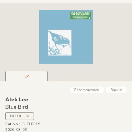
LP
Recommended
Back In
Alek Lee
Blue Bird
Isle Of Jura
Cat No.: ISLELP019
2026-08-03