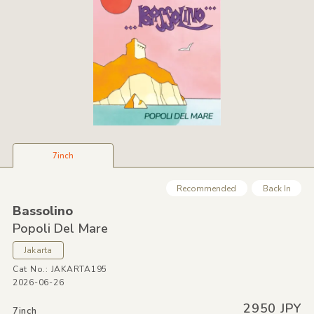
7inch
Recommended
Back In
Bassolino
Popoli Del Mare
Jakarta
Cat No.: JAKARTA195
2026-06-26
2950 JPY
7inch