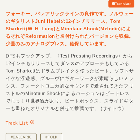
Translate
フォーキー、バレアリックラインの良作です。ノルウェー
のギタリストJuni Habelの12インチリリース。Tom
Sharkett(W. H. Lung)とMinotaur Shock(Melodic)によ
るそれぞReformationと名付けられたバージョンを収録。
少量のみのアナログプレス。確保しています。
DFSもフックアップ、〈Test Pressing Recordings〉から
12インチもリリースしてダンスのアプローチもしている
Tom Sharkettはドラムブレイクを使ったビート、ソフトサ
イケな浮遊感、グルーヴにギターワークが素晴らしいミッ
クス。フォークトロニカ的なサウンドで愛されてきたブリ
ストルのMinotaur Shockによるバージョンはビートレス
でじっくり世界観があり、ビートボックス、スライドギタ
ーも重ねたオリジナルと併せて推薦です。 (サイトウ)
Track List
#BALEARIC
#FOLK