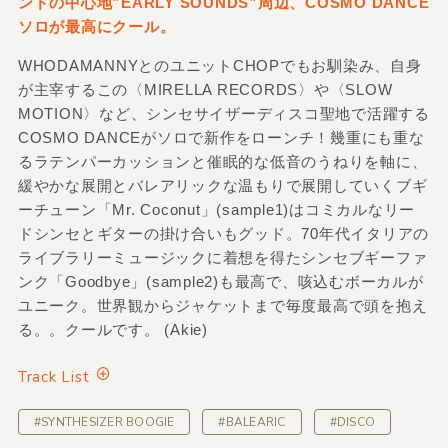
ンドの中心地”EARLY SOUNDS”周辺、COSMO DANCE
ソロが最高にクール。
WHODAMANNYとのユニットCHOPでもお馴染み、自身
が主宰するこの〈MIRELLA RECORDS〉や〈SLOW
MOTION〉など、シンセサイザーディスコ聖地で活躍する
COSMO DANCEがソロで新作をローンチ！幾重にも重な
るラテンパーカッションと催眠的な低音のうねりを軸に、
緩やかな展開とバレアリックな温もりで展開していくブギ
ーチューン「Mr. Coconut」(sample1)はコミカルなリー
ドシンセとギターの掛け合いもグッド。70年代イタリアの
ライブラリーミュージックに着想を得たシンセブギーファ
ンク「Goodbye」(sample2)も最高で、咳込むボーカルが
ユニーク。世界観からジャケットまで毎度最高で頭を抱え
る。。クールです。 (Akie)
Track List
#SYNTHESIZER BOOGIE
#BALEARIC
#DISCO