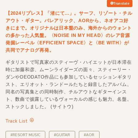
Translate
【2024リプレス】「渚にて...」。サーフ、リゾート・チル
アウト・ギター。バレアリック、AORから、ネオアコ好
きにまで。オリジナルは日本盤のみ、海外からのウォント
の多かった人気盤。〈NOISE IN MY HEAD〉のレア音源
発掘レーベル〈EFFICIENT SPACE〉と〈BE WITH〉が
共同でアナログ再発。
ギタリストで写真家のスティーヴ・ハイエットが日本滞在
時に加藤和彦、ムーンライダーズの面々、スティーリー・
ダンやDEODATO作品にも参加しているセッションギタリ
スト、エリオット・ランドールたちと録音したアルバム。
同名の写真集との同時制作、チルアウトなギターインス
ト、数曲で披露しているヴォーカルの感じも魅力。名盤。
ストックしました。 (サイトウ)
Track List
#RESORT MUSIC
#GUITAR
#AOR