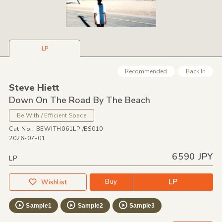
LP
Recommended
Back In
Steve Hiett
Down On The Road By The Beach
Be With / Efficient Space
Cat No.: BEWITH061LP /ES010
2026-07-01
6590 JPY
LP
LP
Buy
Wishlist
Sample1
Sample2
Sample3