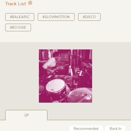
Track List
#BALEARIC
#SLOWMOTION
#DISCO
#BOOGIE
LP
Recommended
Back In