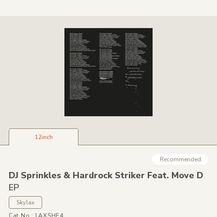
12inch
Recommended
DJ Sprinkles &
Hardrock Striker Feat. Move D
EP
Skylax
Cat No.: LAXSHE4