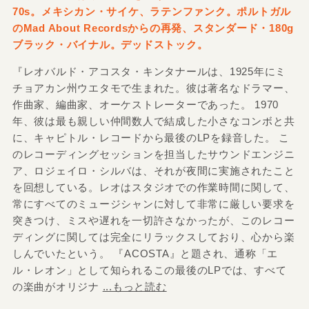
70s。メキシカン・サイケ、ラテンファンク。ポルトガル
のMad About Recordsからの再発、スタンダード・180g
ブラック・バイナル。デッドストック。
『レオバルド・アコスタ・キンタナールは、1925年にミ
チョアカン州ウエタモで生まれた。彼は著名なドラマー、
作曲家、編曲家、オーケストレーターであった。 1970
年、彼は最も親しい仲間数人で結成した小さなコンボと共
に、キャピトル・レコードから最後のLPを録音した。 こ
のレコーディングセッションを担当したサウンドエンジニ
ア、ロジェイロ・シルバは、それが夜間に実施されたこと
を回想している。レオはスタジオでの作業時間に関して、
常にすべてのミュージシャンに対して非常に厳しい要求を
突きつけ、ミスや遅れを一切許さなかったが、このレコー
ディングに関しては完全にリラックスしており、心から楽
しんでいたという。 『ACOSTA』と題され、通称「エ
ル・レオン」として知られるこの最後のLPでは、すべて
の楽曲がオリジナ
...もっと読む