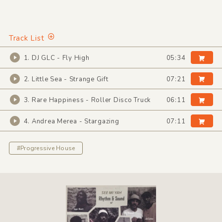
Track List
1. DJ GLC - Fly High
05:34
2. Little Sea - Strange Gift
07:21
3. Rare Happiness - Roller Disco Truck
06:11
4. Andrea Merea - Stargazing
07:11
#Progressive House