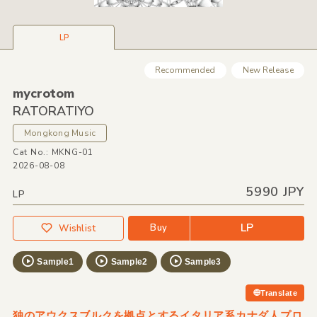
LP
Recommended
New Release
mycrotom
RATORATIYO
Mongkong Music
Cat No.: MKNG-01
2026-08-08
5990 JPY
LP
LP
Buy
Wishlist
Sample1
Sample2
Sample3
Translate
独のアウクスブルクを拠点とするイタリア系カナダ人プロ