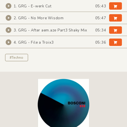
1. GRG - E-werk Cut
05:43
2. GRG - No More Wisdom
05:47
3. GRG - After aem.aze Part3 Shaky Mix
05:34
4. GRG - File a Troix3
05:36
#Techno