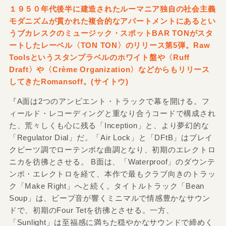
１９５０年代後半に建造されたルーマニア独自の社会主義
モダニズムが貫かれた複合的なアパートメントにあるとい
うブカレスクのミュージック・スポットBAR TONがスタ
ートしたレーベル〈TON TON〉のリリース第5弾。Raw
Toolsというスタンプラベルのホワイト盤や〈Ruff
Draft〉や〈Crème Organization〉などからもリリース
してきたRomansoff。(サイトウ)
『A面は2つのアンビエント・トラックで幕を開ける。フ
ィールド・レコーディングと重なり合うコードで構成され
た、荒々しくも心に残る「Inception」と、より夢幻的な
「Regulator Dial」だ。「Air Lock」と「DFtB」はブレイ
クビーツ調でローテンポな曲調となり、初期のエレクトロ
ニカを彷彿とさせる。 B面は、「Waterproof」のダウンテ
ンポ・エレクトロを経て、本作で最もクラブ向きのトラッ
ク「Make Right」へと続く。タイトルトラック「Bean
Soup」は、ビープ音が響くミニマルで情感豊かなサウン
ドで、初期のFour Tetを彷彿とさせる。一方、
「Sunlight」は至福感に満ちた穏やかなサウンドで締めく