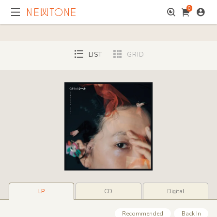
0
LIST
GRID
LP
CD
Digital
Recommended
Back In