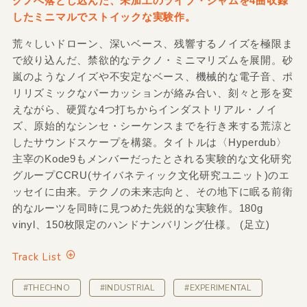
クノへ落とし込んだ、未加工のライブ・ジャムを4曲収録
したミニマルでストイックな実験作。
荒々しいドローン、深いベース、残響するノイズを極限ま
で絞り込んだ、禁欲的なテクノ・ミニマリズムを展開。砂
嵐のようなノイズや不安定なベース、機械的な電子音、ポ
リリズミックなパーカッションが絡み合い、刻々と形を変
えながら、硬質な4つ打ちからインダストリアル・ノイ
ズ、原始的なシンセ・シーケンスまでを行き来する荒涼と
したサウンドスケープを構築。タイトルは〈Hyperdub〉
主宰のKode9もメンバーだったとされる実験的な文化研究
グループCCRU(サイバネティック文化研究ユニット)のエ
ッセイに由来。テクノの未来志向と、その地下に眠る前衛
的なルーツを同時に見つめた先鋭的な実験作。180g
vinyl、150枚限定のハンドナンバリング仕様。 (足立)
Track List
#THECHNO
#INDUSTRIAL
#EXPERIMENTAL