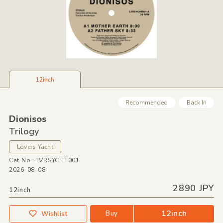
12inch
Recommended
Back In
Dionisos
Trilogy
Lovers Yacht
Cat No.: LVRSYCHT001
2026-08-08
2890 JPY
12inch
12inch
Buy
Wishlist