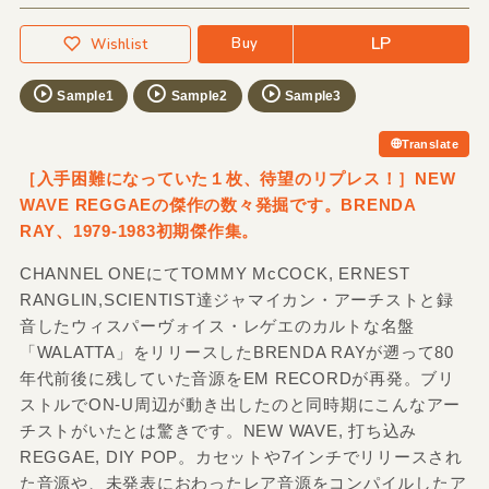
LP
Buy
Wishlist
Sample1
Sample2
Sample3
Translate
［入手困難になっていた１枚、待望のリプレス！］NEW
WAVE REGGAEの傑作の数々発掘です。BRENDA
RAY、1979-1983初期傑作集。
CHANNEL ONEにてTOMMY McCOCK, ERNEST
RANGLIN,SCIENTIST達ジャマイカン・アーチストと録
音したウィスパーヴォイス・レゲエのカルトな名盤
「WALATTA」をリリースしたBRENDA RAYが遡って80
年代前後に残していた音源をEM RECORDが再発。ブリ
ストルでON-U周辺が動き出したのと同時期にこんなアー
チストがいたとは驚きです。NEW WAVE, 打ち込み
REGGAE, DIY POP。カセットや7インチでリリースされ
た音源や、未発表におわったレア音源をコンパイルしたア