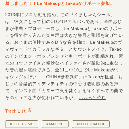
着しました！！Le MakeupとTakaoがサポート参加。
2013年にソロ活動を始め、この『くまちゃんシール』
は、彼女にとって初のCD／LPアルバムであり、全曲おじ
まが作曲・プロデュースし、Le MakeupとTakaoのサポー
トを得て作り込んだ楽曲群は大きな発展と飛躍を遂げてい
る。おじまの個性であるDIYな音を軸に、Le Makeupのヴ
ィヴィッドでカラフルなギターとサウンドメイク、Takao
のアンビエントポップシンセとキーボードが刺繍され、素
地のロウファイさと精妙なハイファイさが躍動的に重なっ
た音の層を堪能できる。全11曲中10曲でLe Makeupがミ
キシングを行い、「CHINA珊都異知」はTakaoが担当。お
じまの音楽的アイデンティティの中心は透明感のある声
で、インスト曲「カヌーで火を焚く」を除くすべての曲で
そのピュアな声が使われているが、
...もっと読む
Track List
#ELECTRONIC
#AMBIENT
#BEDROOM POP