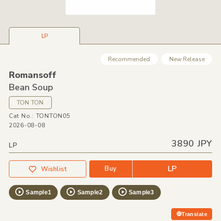
LP
Recommended
New Release
Romansoff
Bean Soup
TON TON
Cat No.: TONTON05
2026-08-08
3890 JPY
LP
LP
Buy
Wishlist
Sample1
Sample2
Sample3
Translate