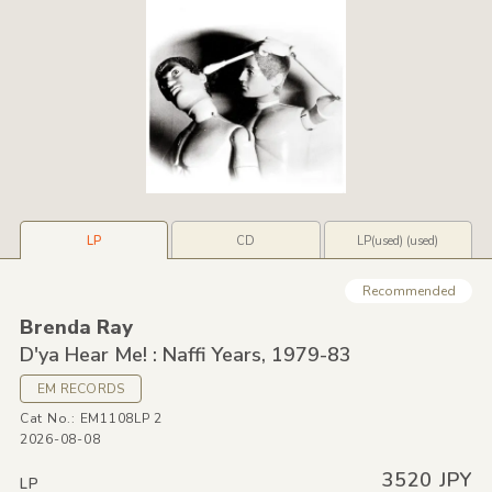
LP
CD
LP(used) (used)
Recommended
Brenda Ray
D'ya Hear Me! : Naffi Years,
1979-83
EM RECORDS
Cat No.: EM1108LP 2
2026-08-08
3520 JPY
LP