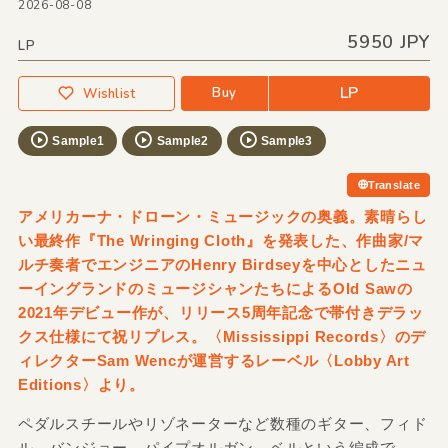
2026-08-08
5950 JPY
LP
LP
Buy
Wishlist
Sample1
Sample2
Sample3
Translate
アメリカーナ・ドローン・ミュージックの奥義。素晴らし
い最終作『The Wringing Cloth』を発表した、作曲家/マ
ルチ奏者でエンジニアのHenry Birdseyを中心としたニュ
ーイングランドのミュージシャンたちによるOld Sawの
2021年デビュー作が、リリース5周年記念で帯付きデラッ
クス仕様にて祝リプレス。〈Mississippi Records〉のデ
ィレクターSam Wencが運営するレーベル〈Lobby Art
Editions〉より。
ペダルスチールやリゾネーターなど数種のギター、フィド
ル、バンジョー、パイプオルガン、ベルという編成で、