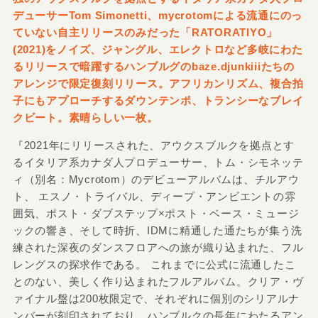
デューサーTom Simonetti、mycrotomによる流通にのっ
ていない自主リリースのみだった「RATORATIYO」
(2021)をノイズ、ジャングル、エレクトロなど多岐にわた
るリリースで暗躍するハンブルグのbaze.djunkiiiたちの
アレンジで限定復刻リリース。アフリカンリズム、複合拍
子にもアプローチするダウンテンポ、トランシーなブレイ
クビート。素晴らしい一枚。
『2021年にリリースされた、アウクスブルクを拠点とす
るイタリア系カナダ人プロデューサー、トム・シモネッテ
ィ（別名：Mycrotom）のデビューアルバムは、チルアウ
ト、 エスノ・トライバル、ディープ・アンビエントの雰
囲気、ポスト・ダブステップ×ポスト・ベース・ミュージ
ックの響き、そして時折、IDMに精通した通たちが集う洗
練された深夜のダンスフロアへの旅が織り込まれた、フル
レングスの探求作である。 これまでに公式に流通したこ
とのない、美しく作り込まれたフルアルバム。クリア・ヴ
ァイナル盤は200枚限定で、それぞれに個別のシリアルナ
ンバーが刻印されており、ハンブルクの長年にわたるアン